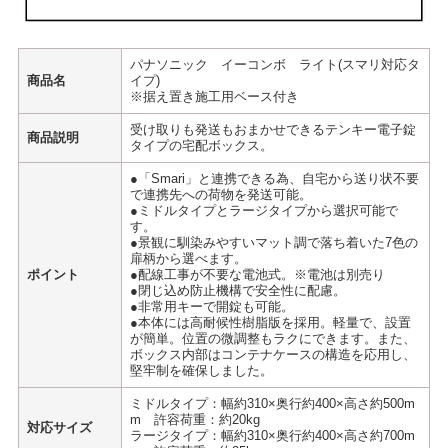
パナソニック イーコンボ ライト(スマリ対応タ
商品名
イプ)
※据え置き施工用ベース付き
受け取りも発送もおまかせできるテンキー電子錠
商品説明
タイプの宅配ボックス。
●「Smari」と連携できる為、自宅から送り状不要
で連携先への荷物を発送可能。
●ミドルタイプとラージタイプから選択可能で
す。
●景観に馴染みやすいマット調で落ち着いた7色の
扉柄から選べます。
ポイント
●配線工事が不要な電池式。※電池は別売り
●閉じ込め防止機構で安全性に配慮。
●非常用キーで開錠も可能。
●本体には高耐候性樹脂版を採用。軽量で、設置
が簡単。位置の微調整もラクにできます。また、
ボックス内部はコンテナケースの構造を応用し、
堅牢制を確保しました。
ミドルタイプ：幅約310×奥行約400×高さ約500m
m 許容荷重：約20kg
対応サイズ
ラージタイプ：幅約310×奥行約400×高さ約700m