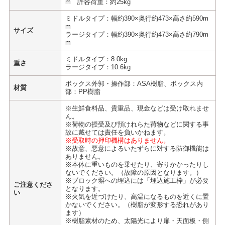
m 許容荷重：約25kg
ミドルタイプ：幅約390×奥行約473×高さ約590m
m
サイズ
ラージタイプ：幅約390×奥行約473×高さ約790m
m
ミドルタイプ：8.0kg
重さ
ラージタイプ：10.6kg
ボックス外郭・操作部：ASA樹脂、ボックス内
材質
部：PP樹脂
※生鮮食料品、貴重品、現金などは受け取れませ
ん。
※荷物の授受及び預けれらた荷物などに関する事
故に戴せては責任を負いかねます。
※受取時の押印機構はありません。
※故意、悪意によるいたずらに対する防御機能は
ありません。
※本体に重いものを乗せたり、寄りかかったりし
ないでください。（故障の原因となります。）
※ブロック塀への埋込には「埋込施工枠」が必要
ご注意くださ
となります。
い
※火気を近づけたり、高温になるものを近くに置
かないでください。（樹脂が変形する恐れがあり
ます）
※樹脂素材のため、太陽光により扉・天面板・側