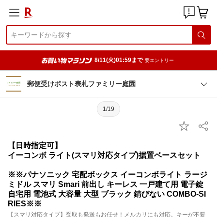
8/11(火)01:59まで
要エントリー
郵便受けポスト表札ファミリー庭園
1/19
【日時指定可】
イーコンボ ライト(スマリ対応タイプ)据置ベースセット
※※パナソニック 宅配ボックス イーコンボライト ラージ
ミドル スマリ Smari 前出し キーレス 一戸建て用 電子錠
自宅用 電池式 大容量 大型 ブラック 錆びない COMBO-SI
RIES※※
【スマリ対応タイプ】受取も発送もお任せ！メルカリにも対応。キーが不要