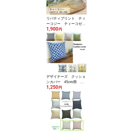
E
リバティプリント ティ
ーコジー ティーコゼ
1,900
ティーコージー リバテ
円
ィ かわいい お洒落
LIBERTY PRINTS ティ
ーポット 保温 紅茶
お茶 ティータイム テ
ィーセット スモールス
ザンナ スリーピングロ
ーズ アフタヌーンティ
ー 急須 ティーポット
デザイナーズ クッショ
ンカバー 45cm用 コ
1,250
ットン100% FABRIC'S
円
日本製 北欧 イギリ
ス フィンランド