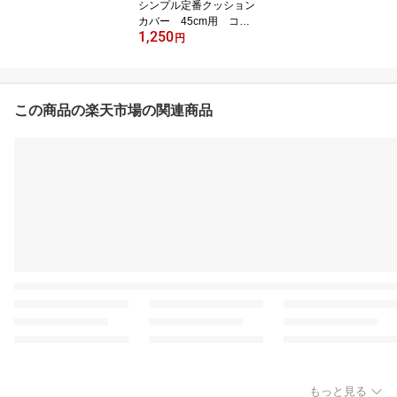
シンプル定番クッション
カバー 45cm用 コッ
1,250
トン100% FABRIC'S日
円
本製 星柄 南仏 モロ
ッカン フランス 男性女
性 ユニセックス おし
ゃれ かっこいい
この商品の楽天市場の関連商品
もっと見る