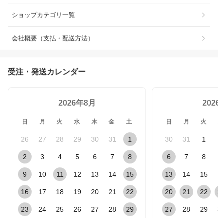
ショップカテゴリ一覧
会社概要（支払・配送方法）
受注・発送カレンダー
2026年8月
20
日
月
火
水
木
金
土
日
月
火
26
27
28
29
30
31
1
30
31
1
2
3
4
5
6
7
8
6
7
8
9
10
11
12
13
14
15
13
14
15
16
17
18
19
20
21
22
20
21
22
23
24
25
26
27
28
29
27
28
29