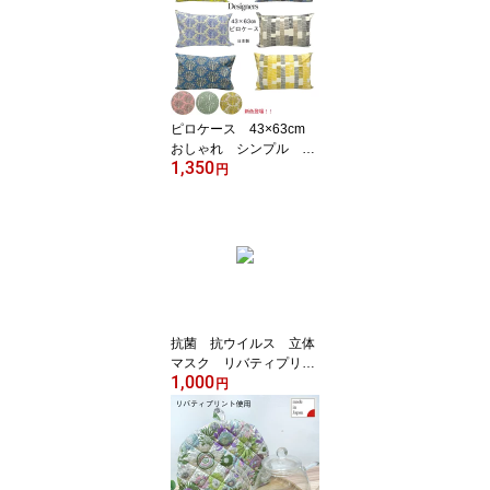
製 綿100％ 人気
ピロケース 43×63cm
おしゃれ シンプル 可
1,350
愛い 枕カバー コット
円
ン100% FABRIC'S 日
本製 綿100％ 人気 デ
ザイナーズ ナチュラ
ル 洗える 木柄 イギ
リス スウェーデン デ
ザイン 北欧 トレー
ド スティックス ピロ
ーカバー
抗菌 抗ウイルス 立体
マスク リバティプリン
1,000
ト 綿100％ 洗える LI
円
BERTY 立体マスク 布
マスク 日本製 FABRI
C'S 小さめ クラボ
ウ 女性 レディース
クレンゼ使用 CLEANS