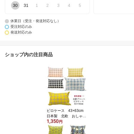
30
31
1
2
3
4
5
休業日（受注・発送対応なし）
受注対応のみ
発送対応のみ
ショップ内の注目商品
ピロケース 43×63cm
日本製 北欧 おしゃ
1,350
れ シンプル 可愛い
円
枕カバー コットン10
0% FABRIC'S 日本縫