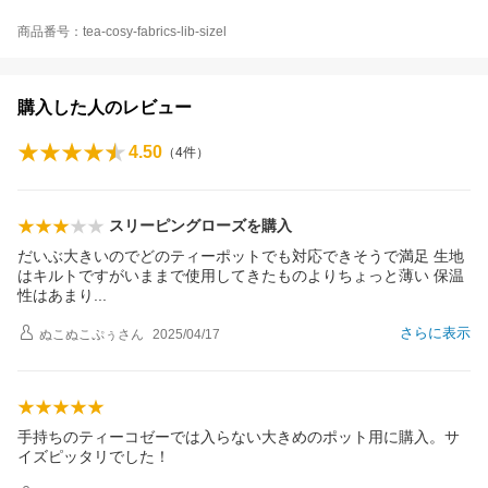
商品番号：tea-cosy-fabrics-lib-sizel
購入した人のレビュー
4.50
（
4
件）
スリーピングローズを購入
だいぶ大きいのでどのティーポットでも対応できそうで満足 生地
はキルトですがいままで使用してきたものよりちょっと薄い 保温
性はあま
り
さらに表示
ぬこぬこぷぅ
さん
2025/04/17
手持ちのティーコゼーでは入らない大きめのポット用に購入。サ
イズピッタリでした！