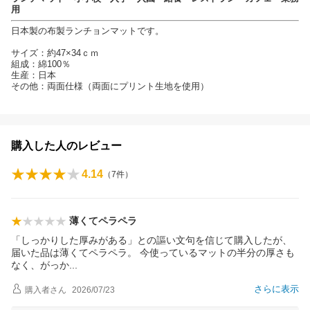
用
日本製の布製ランチョンマットです。
サイズ：約47×34ｃｍ
組成：綿100％
生産：日本
その他：両面仕様（両面にプリント生地を使用）
購入した人のレビュー
4.14
（
7
件）
薄くてペラペラ
「しっかりした厚みがある」との謳い文句を信じて購入したが、
届いた品は薄くてペラペラ。 今使っているマットの半分の厚さも
なく、がっ
か
さらに表示
購入者
さん
2026/07/23