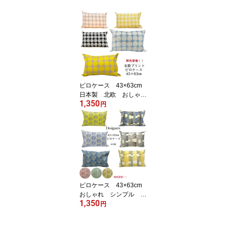
ピロケース 43×63cm
日本製 北欧 おしゃ
1,350
れ シンプル 可愛い
円
枕カバー コットン10
0% FABRIC'S 日本縫
製 綿100％ 人気
ピロケース 43×63cm
おしゃれ シンプル 可
1,350
愛い 枕カバー コット
円
ン100% FABRIC'S 日
本製 綿100％ 人気 デ