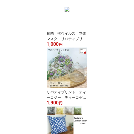
ザイナーズ ナチュラ
ル 洗える 木柄 イギ
リス スウェーデン デ
ザイン 北欧 トレー
ド スティックス ピロ
ーカバー
抗菌 抗ウイルス 立体
マスク リバティプリン
1,000
ト 綿100％ 洗える LI
円
BERTY 立体マスク 布
マスク 日本製 FABRI
C'S 小さめ クラボ
ウ 女性 レディース
クレンゼ使用 CLEANS
E
リバティプリント ティ
ーコジー ティーコゼ
1,900
ティーコージー リバテ
円
ィ かわいい お洒落
LIBERTY PRINTS ティ
ーポット 保温 紅茶
お茶 ティータイム テ
ィーセット スモールス