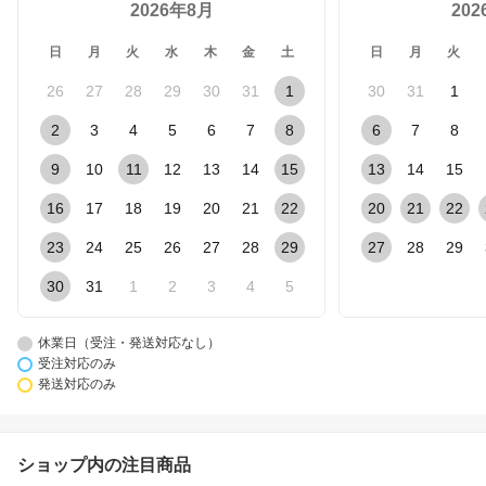
2026年8月
20
日
月
火
水
木
金
土
日
月
火
26
27
28
29
30
31
1
30
31
1
2
3
4
5
6
7
8
6
7
8
9
10
11
12
13
14
15
13
14
15
16
17
18
19
20
21
22
20
21
22
23
24
25
26
27
28
29
27
28
29
30
31
1
2
3
4
5
休業日（受注・発送対応なし）
受注対応のみ
発送対応のみ
ショップ内の注目商品