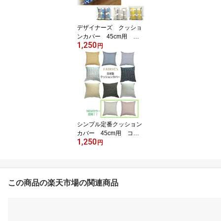
ザンナ スリーピングロ
ーズ アフタヌーンティ
ー 急須 ティーポット
デザイナーズ クッショ
ンカバー 45cm用 コ
1,250
ットン100% FABRIC'S
円
日本製 北欧 イギリ
ス フィンランド
シンプル定番クッション
カバー 45cm用 コッ
1,250
トン100% FABRIC'S日
円
本製 星柄 南仏 モロ
ッカン フランス 男性女
性 ユニセックス おし
ゃれ かっこいい
この商品の楽天市場の関連商品