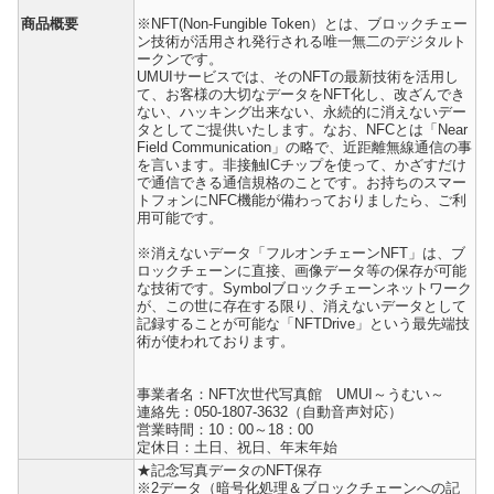
商品概要
※NFT(Non-Fungible Token）とは、ブロックチェー
ン技術が活用され発行される唯一無二のデジタルト
ークンです。
UMUIサービスでは、そのNFTの最新技術を活用し
て、お客様の大切なデータをNFT化し、改ざんでき
ない、ハッキング出来ない、永続的に消えないデー
タとしてご提供いたします。なお、NFCとは「Near
Field Communication」の略で、近距離無線通信の事
を言います。非接触ICチップを使って、かざすだけ
で通信できる通信規格のことです。お持ちのスマー
トフォンにNFC機能が備わっておりましたら、ご利
用可能です。
※消えないデータ「フルオンチェーンNFT」は、ブ
ロックチェーンに直接、画像データ等の保存が可能
な技術です。Symbolブロックチェーンネットワーク
が、この世に存在する限り、消えないデータとして
記録することが可能な「NFTDrive」という最先端技
術が使われております。
事業者名：NFT次世代写真館 UMUI～うむい～
連絡先：050-1807-3632（自動音声対応）
営業時間：10：00～18：00
定休日：土日、祝日、年末年始
★記念写真データのNFT保存
※2データ（暗号化処理＆ブロックチェーンへの記