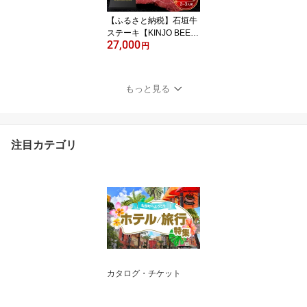
【ふるさと納税】石垣牛
ステーキ【KINJO BEE
27,000
F】400g（2～3人前） |
円
ステーキ 肉 石垣牛 牛肉
牛 沖縄 北谷 石垣島 ちゃ
たん おかず 惣菜 冷凍
もっと見る
注目カテゴリ
カタログ・チケット