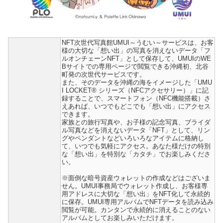
NFT次世代写真館UMUI～うむい～サービスは、お客
様の大切な「想い出」の写真を消えないデータ「フ
ルオンチェーンNFT」として保存して、UMUIのWE
Bサイトでの専用ページで閲覧できる沖縄初、北谷
町発の次世代サービスです。
また、そのデータを沖縄の海をイメージした「UMU
I LOCKET® シリーズ（NFCアクセサリー）」に記
録することで、スマートフォン（NFC機能搭載）さ
えあれば、いつでもどこでも「想い出」にアクセス
できます。
家族との旅行写真や、お子様の記念写真、ブライダ
ル写真などを消えないデータ「NFT」として、リン
グやペンダントなどいろいろなアイテムに格納し
て、いつでも気軽にアクセス。あなた様だけの特別
な「想い出」を特別な「カタチ」でお楽しみくださ
い。
※面倒な暗号資産ウォレットの作成などはございま
せん。UMUI事務局でウォレット作成し、お客様専
用アドレスに大切な「想い出」をNFT化して永続的
に保存。UMUI専用アルバムでNFTデータを読み込み
閲覧が可能。カンタンで永続的に消えることのない
アルバムとしてお楽しみいただけます。