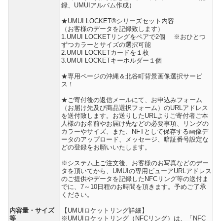
録、UMUIアルバム作成）
★UMUI LOCKET®シリーズセット内容
（お客様のデータを記録致します）
1.UMUI LOCKETリングをペアで2個 ※おひとつ
ずつカラーとサイズの選択可能
2.UMUI LOCKETカードを１枚
3.UMUI LOCKETキーホルダー１個
★専用ページの沖縄＆北谷町背景画像選択サービ
ス！
★ご寄付後の返信メールにて、お申込みフォーム
（お届け先及び商品選択フォーム）のURLアドレス
を送付致します。お送りしたURLよりご寄付者ご本
人様のお名前やお届け先などの必要事項、リングの
カラーやサイズ、また、NFTとして保存する画像デ
ータのアップロード、メッセージ、暗証番号設定な
どの登録をお願いいたします。
※システム上ご注文後、お客様のお写真などのデー
タを頂いてから、UMUIの専用ビューアURLアドレス
のご提供やデータを記録したNFCリング等の送付ま
でに、7～10日程のお時間を頂きます。予めご了承
ください。
内容量・サイズ
【UMUIロケットリング詳細】
等
※UMUIロケットリング（NFCリング）は、「NFC