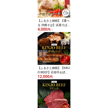
ビール クラフトビール
ギフト 贈答 酒 お酒 さけ
アルコール キャンプ ア
ウトドア ポイント
【ふるさと納税】【選べ
る 沖縄そば】浜屋そばト
4,000
ロトロソーキの1～5食セ
円
～
ット｜おきなわ 食堂 そ
ば そーき 三枚肉 肉 沖縄
そば おきなわそば 家族
ファミリー | 沖縄そば ご
当地グルメ グルメ 軟骨
ソーキ 麺類 麺 食品 加工
食品 人気 おすすめ 送料
無料
【ふるさと納税】【KINJ
O BEEF】石垣牛お試し
12,000
セット（ハンバーグ2
円
個・フランク4本＜2パッ
ク＞） | ハンバーグ フラ
ンクフルト お試し 肉 石
垣牛 牛肉 牛 沖縄 北谷 石
垣島 ちゃたん おかず 惣
菜 冷凍