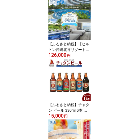
900,000円分） | | 沖縄 旅
行 人気 おすすめ アラハ
ビーチ 海 ビーチ 海岸 夕
日 夕陽 北谷町 北谷 送料
無料
【ふるさと納税】【ヒル
トン沖縄北谷リゾート】
126,000
オーシャンビュールーム
円
1泊朝食付きペア宿泊券
｜宿泊 チケット クーポ
ン 人気 おすすめ 旅行 沖
縄 沖縄県 北谷町 ホテル
ポイント | 宿泊 チケット
クーポン 人気 おすすめ
旅行 沖縄 沖縄県 北谷町
ホテル
【ふるさと納税】チャタ
ン ビール 330ml 6本 飲
15,000
み比べ セット｜地ビール
円
クラフトビール ギフト
贈答 おしゃれ 酒 お酒 さ
け アルコール キャンプ
アウトドア ポイント | 地