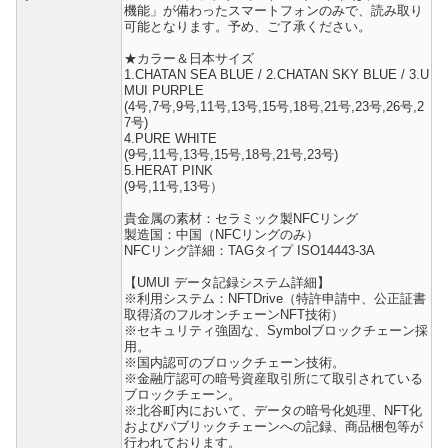
機能」が備わったスマートフォンのみで、読み取り
可能となります。予め、ご了承ください。
★カラー＆日本サイズ
1.CHATAN SEA BLUE / 2.CHATAN SKY BLUE / 3.U
MUI PURPLE
(4号,7号,9号,11号,13号,15号,18号,21号,23号,26号,2
7号)
4.PURE WHITE
(9号,11号,13号,15号,18号,21号,23号)
5.HERAT PINK
(9号,11号,13号）
貴金属の素材：セラミック製NFCリング
製造国：中国（NFCリングのみ）
NFCリング詳細：TAGタイプ ISO14443-3A
【UMUI データ記録システム詳細】
※利用システム：NFTDrive（特許申請中、公正証書
取得済のフルオンチェーンNFT技術）
※セキュリティ強固な、Symbolブロックチェーン採
用。
※国内認可のブロックチェーン技術。
※金融庁認可の暗号資産取引所にて取引されている
ブロックチェーン。
※北谷町内において、データの暗号化処理、NFT化
およびパブリックチェーンへの記録、商品梱包等が
行われております。