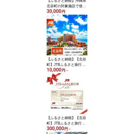
【ふるさと納税】沖縄県
北谷町の対象施設で使え
30,000
る楽天トラベルクーポン
円
寄付額30,000円 |クーポ
ン ホテル 高級 宿 ふるさ
と 旅行 宿泊 チケット ク
ーポン 沖縄県 沖縄 北谷
人気 アメリカンビレッジ
送料無料
【ふるさと納税】【北谷
町】JTBふるさと旅行ク
10,000
ーポン（Eメール発行）
円
～
（3,000円分～150,000円
分） | | 沖縄 旅行 人気 お
すすめ アラハビーチ 海
ビーチ 海岸 夕日 夕陽 北
谷町 北谷 送料無料
【ふるさと納税】【北谷
町】JTBふるさと旅行券
300,000
（紙券）（90,000円分～
円
～