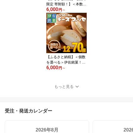
限定 寄附額！】＜本数を
6,000
選べる＞猩々農園が作っ
円
～
たあまざけ(12本 or 24
本) 甘酒 ノンアルコール
砂糖不使用 米麹 発酵食
品 ホット アイス 料理に
も ギフト 贈答 お土産 手
土産【猩々農園】
【ふるさと納税】＜個数
を選べる＞伊佐銘菓！ト
6,000
リコロールのチーズブッ
円
～
セ(12〜70個) お菓子 お
かし 洋菓子 焼き菓子 お
茶菓子 クリーム スイー
もっと見る
ツ おやつ 手土産 冷凍 冷
凍便 家族だんらん【ケー
キハウストリコロール】
受注・発送カレンダー
2026年8月
20