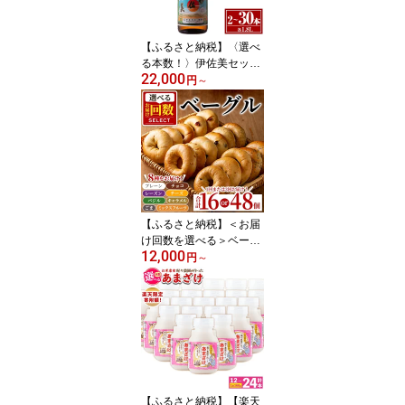
ナツホノカ ヒノヒカリ
アキホナミ 5kg 【Farm-
K】
【ふるさと納税】〈選べ
る本数！〉伊佐美セット
22,000
(1.8L×2〜30本) 鹿児島
円
～
本格芋焼酎 芋焼酎 焼酎
一升瓶 伊佐美 【酒乃向
原】
【ふるさと納税】＜お届
け回数を選べる＞ベーグ
12,000
ル詰め合わせ(計16個 or
円
～
48個) パン 国産 焼きたて
急速冷凍 ベーグル チョ
コ キャラメル ごま チー
ズ ミックスフルーツ 8種
定期便 セット 詰合せ
【工房あけぼの】
【ふるさと納税】【楽天