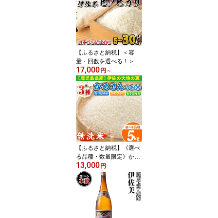
弁当 唐揚げ 料理 簡単調
理 揚げるだけ グリル焼
き ソテー タレ漬け【増
元精肉店】
【ふるさと納税】＜容
量・回数を選べる！＞薩
17,000
摩の北、伊佐米ヒノヒカ
円
～
リ(5kg / 10kg / 5kg×6回
計30kg) 米 お米 白米 精
米 都度精米 ひのひかり
新鮮 冷めても美味しい
【興農産業】
【ふるさと納税】《選べ
る品種・数量限定》かめ
13,000
さんのお米(5kg・なつほ
円
のかorひのひかりorあき
ほなみ・無洗米) 国産 白
米 精米 無洗米 伊佐米 お
米 米 生産者 なつほのか
ひのひかり あきほなみ