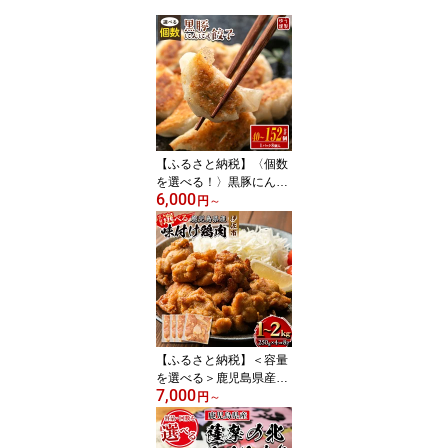
【ふるさと納税】〈個数
を選べる！〉黒豚にんに
6,000
く餃子(1パック8個入
円
～
り・計40個 or 80個 or 15
2個) 特製餃子のタレ付
き！鹿児島 生餃子 ギョ
ウザ 黒豚 冷凍食品 おか
ず おつまみ 惣菜 小分け
簡単調理【工房ゆう】
【ふるさと納税】＜容量
を選べる＞鹿児島県産味
7,000
付け鶏肉(計1kg or 2kg)
円
～
国産 九州産 若鶏 モモ 味
付き 小分けで おかず お