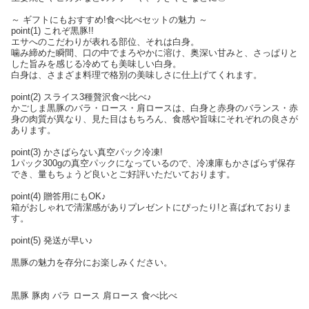
～ ギフトにもおすすめ!食べ比べセットの魅力 ～
point(1) これぞ黒豚!!
エサへのこだわりが表れる部位、それは白身。
噛み締めた瞬間、口の中でまろやかに溶け、奥深い甘みと、さっぱりと
した旨みを感じる冷めても美味しい白身。
白身は、さまざま料理で格別の美味しさに仕上げてくれます。
point(2) スライス3種贅沢食べ比べ♪
かごしま黒豚のバラ・ロース・肩ロースは、白身と赤身のバランス・赤
身の肉質が異なり、見た目はもちろん、食感や旨味にそれぞれの良さが
あります。
point(3) かさばらない真空パック冷凍!
1パック300gの真空パックになっているので、冷凍庫もかさばらず保存
でき、量もちょうど良いとご好評いただいております。
point(4) 贈答用にもOK♪
箱がおしゃれで清潔感がありプレゼントにぴったり!と喜ばれておりま
す。
point(5) 発送が早い♪
黒豚の魅力を存分にお楽しみください。
黒豚 豚肉 バラ ロース 肩ロース 食べ比べ