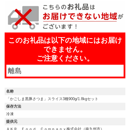
このお礼品は以下の地域にはお届け
できません。
ご注意ください。
離島
名称
「かごしま黒豚さつま」スライス3種900g/1.8kgセット
保存方法
冷凍
提供元
ＡＫＲ Ｆｏｏｄ Ｃｏｍｐａｎｙ株式会社（南九州市）