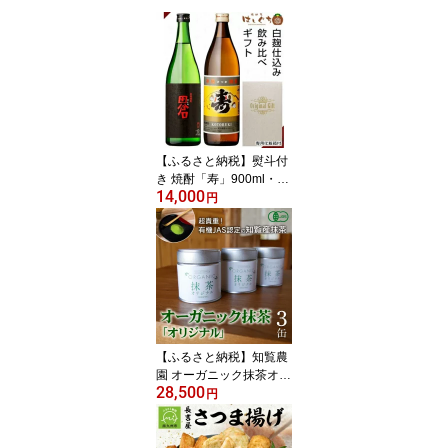
【ふるさと納税】熨斗付
き 焼酎「寿」900ml・
14,000
「田倉」720mlギフト箱
円
【1186251】
【ふるさと納税】知覧農
園 オーガニック抹茶オリ
28,500
ジナル3缶【1186238】
円