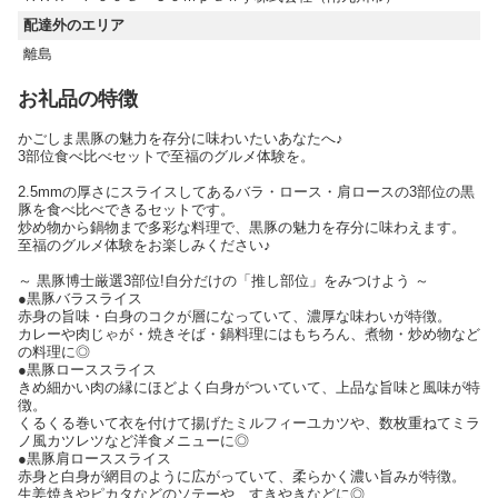
配達外のエリア
離島
お礼品の特徴
かごしま黒豚の魅力を存分に味わいたいあなたへ♪
3部位食べ比べセットで至福のグルメ体験を。
2.5mmの厚さにスライスしてあるバラ・ロース・肩ロースの3部位の黒
豚を食べ比べできるセットです。
炒め物から鍋物まで多彩な料理で、黒豚の魅力を存分に味わえます。
至福のグルメ体験をお楽しみください♪
～ 黒豚博士厳選3部位!自分だけの「推し部位」をみつけよう ～
●黒豚バラスライス
赤身の旨味・白身のコクが層になっていて、濃厚な味わいが特徴。
カレーや肉じゃが・焼きそば・鍋料理にはもちろん、煮物・炒め物など
の料理に◎
●黒豚ローススライス
きめ細かい肉の縁にほどよく白身がついていて、上品な旨味と風味が特
徴。
くるくる巻いて衣を付けて揚げたミルフィーユカツや、数枚重ねてミラ
ノ風カツレツなど洋食メニューに◎
●黒豚肩ローススライス
赤身と白身が網目のように広がっていて、柔らかく濃い旨みが特徴。
生姜焼きやピカタなどのソテーや、すきやきなどに◎