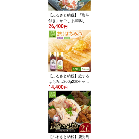
【ふるさと納税】「熨斗
付き」かごしま黒豚しゃ
26,400
ぶしゃぶセット 雅【配送
円
不可地域：離島】【1186
246】
【ふるさと納税】旅する
はちみつ200g2本セット
14,400
【あざみ・シコロ】【11
円
86186】
【ふるさと納税】鹿児島