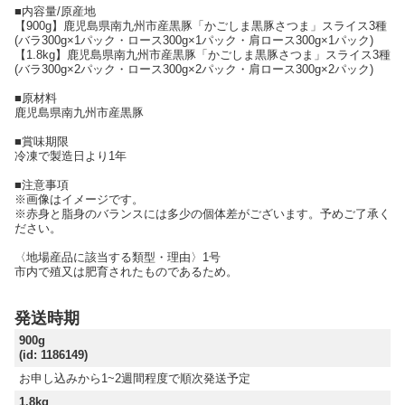
■内容量/原産地
【900g】鹿児島県南九州市産黒豚「かごしま黒豚さつま」スライス3種
(バラ300g×1パック・ロース300g×1パック・肩ロース300g×1パック)
【1.8kg】鹿児島県南九州市産黒豚「かごしま黒豚さつま」スライス3種
(バラ300g×2パック・ロース300g×2パック・肩ロース300g×2パック)
■原材料
鹿児島県南九州市産黒豚
■賞味期限
冷凍で製造日より1年
■注意事項
※画像はイメージです。
※赤身と脂身のバランスには多少の個体差がございます。予めご了承く
ださい。
〈地場産品に該当する類型・理由〉1号
市内で殖又は肥育されたものであるため。
発送時期
900g
(id: 1186149)
お申し込みから1~2週間程度で順次発送予定
1.8kg