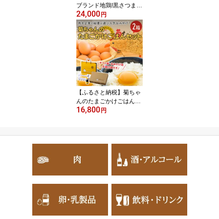
ブランド地鶏!黒さつま鶏
24,000
バラエティセット【配送
円
不可地域：離島】【1186
061】
【ふるさと納税】菊ちゃ
んのたまごかけごはんセ
16,800
ット2箱(ギフト箱・おみ
円
やげ手提げ袋付)【配送不
可地域：離島】【11857
74】