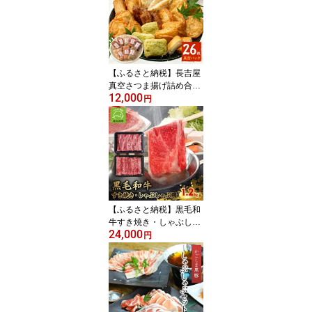
【ふるさと納税】長吉屋
真空さつま揚げ詰め合わ
12,000
せ (8種26枚)【配送不可
円
地域：離島】【118622
6】
【ふるさと納税】黒毛和
牛すき焼き・しゃぶしゃ
24,000
ぶ用1.2kg 南九州【配
円
送不可地域：離島】【11
86174】