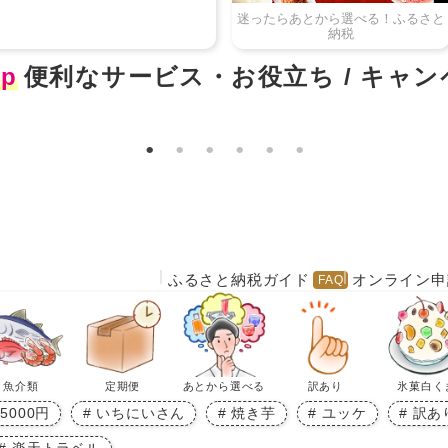
ふるさと納税ガイド
オンライン申
魚介類
定期便
あとから選べる
訳あり
氷菓白く
5000円
いちにいさん
焼き芋
ユッケ
訳あ