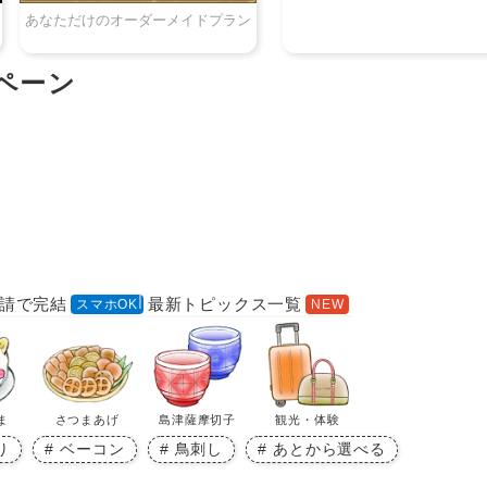
請で完結
最新トピックス一覧
ま
さつまあげ
島津薩摩切子
観光・体験
り
ベーコン
鳥刺し
あとから選べる