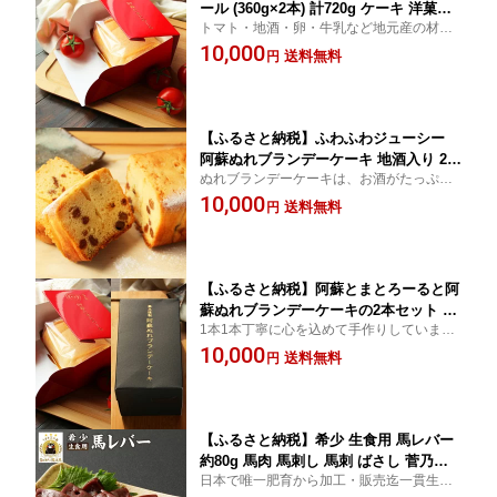
ール (360g×2本) 計720g ケーキ 洋菓子
トマト・地酒・卵・牛乳など地元産の材料
ロールケーキ お菓子 おやつ トマト 阿
で1つ1つ心を込めて手作り。阿蘇とまとろ
10,000
蘇 冷凍 送料無料
送料無料
円
ーる®はまるでレアチーズケーキのような
甘さ控えめさっぱりしっとり味。
【ふるさと納税】ふわふわジューシー
阿蘇ぬれブランデーケーキ 地酒入り 2ホ
ぬれブランデーケーキは、お酒がたっぷり
ール (400g×2本) 計800g ケーキ 洋菓子
しみ込んだじゅわっとしっとりどっしり大
10,000
お菓子 おやつ ブランデー 阿蘇 冷凍 送
送料無料
円
人の味です。大人のご褒美、是非一度ご賞
料無料
味下さい。
【ふるさと納税】阿蘇とまとろーると阿
蘇ぬれブランデーケーキの2本セット 合
1本1本丁寧に心を込めて手作りしていま
計2ホール ケーキ 洋菓子 ロールケーキ
す。甘さ控えめさっぱりしっとり味の阿蘇
10,000
トマト 食べ比べ お菓子 おやつ ブラン
送料無料
円
とまとろーる®とお酒がたっぷりしみ込ん
デー 阿蘇 冷凍 送料無料
だぬれブランデーケーキのセットです。
【ふるさと納税】希少 生食用 馬レバー
約80g 馬肉 馬刺し 馬刺 ばさし 菅乃屋
日本で唯一肥育から加工・販売迄一貫生産
ミート 千興ファーム レバー お肉 刺身