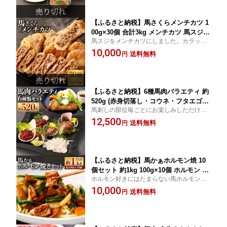
【ふるさと納税】馬さくらメンチカツ 1
00g×30個 合計3kg メンチカツ 馬スジ
馬スジをメンチカツにしました。カラッと
馬 馬肉 揚げるだけ 簡単調理 惣菜 おか
揚げていただくと馬の旨味が引き立つメン
10,000
ず 揚げ物 加工品 冷凍 国産 送料無料
送料無料
円
チカツになります。
【ふるさと納税】6種馬肉バラエティ 約
520g (赤身切落し・コウネ・フタエゴダ
馬刺しの部位毎ごとにお楽しみしただけま
イス・線切りユッケ・桜うまトロ・馬肉
す。馬肉のさまざまな食べ方でお楽しみく
12,500
ハンバーグ・タレ・おろしポン酢・ユッ
送料無料
円
ださい。
ケのタレ・万能和風ソース) 馬刺し 熊本
馬刺し 菅乃屋ミート 食べ比べ 小分け
冷凍 送料無料
【ふるさと納税】馬かぁホルモン焼 10
個セット 約1kg 100g×10個 ホルモン 馬
ホルモン好きにはたまらない馬ホルモン。
肉 惣菜 おかず おつまみ 冷凍 送料無料
たっぷり10食分でお好みの野菜を入れて焼
10,000
送料無料
円
くだけで馬ホルモンがお楽しみいただけま
す。