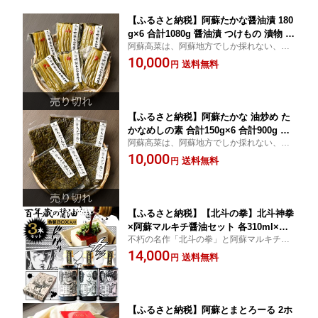
【ふるさと納税】阿蘇たかな醤油漬 180
g×6 合計1080g 醤油漬 つけもの 漬物 た
阿蘇高菜は、阿蘇地方でしか採れない、阿
かな 高菜 熊本県産 阿蘇産 国産 送料無
蘇を代表する阿蘇特有の在来品種の一つで
10,000
料
送料無料
円
す。
【ふるさと納税】阿蘇たかな 油炒め た
かなめしの素 合計150g×6 合計900g た
阿蘇高菜は、阿蘇地方でしか採れない、阿
かな 高菜 高菜飯の素 高菜飯 混ぜご飯
蘇を代表する阿蘇特有の在来品種の一つで
10,000
熊本県産 阿蘇産 国産 送料無料
送料無料
円
す。
【ふるさと納税】【北斗の拳】北斗神拳
×阿蘇マルキチ醤油セット 各310ml×各1
不朽の名作「北斗の拳」と阿蘇マルキチ醬
本 特製BOX入 詰合せ 詰め合わせ 醤油
油のコラボが実現。北斗3兄弟のそれぞれの
14,000
ニンニク醤油 ポン酢 ケンシロウ ラオウ
送料無料
円
キャラクターと3種の調味料の個性が絶妙に
トキ オリジナル コラボ 銘水 漫画 調味
マッチした「見て」「味わって」ワクワク
料 しょうゆ 酢 国産 熊本県 高森町 送料
する逸品です。
無料
【ふるさと納税】阿蘇とまとろーる 2ホ