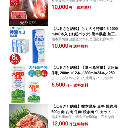
希少な熊本県産赤牛をすき焼きやしゃぶし
熊本県産 冷凍 肉 すき焼き しゃぶしゃ
ゃぶ用にできるようカットしてお届けいた
10,000
ぶ あか牛 和牛 送料無料
送料無料
円
～
します。
【ふるさと納税】らくのう特濃4.3 1000
ml×6本入 (1L紙パック) 熊本県産 加工乳
熊本県阿蘇山麓産の牛乳と国産乳原料のみ
牛乳 乳飲料 乳性飲料 らくのうマザーズ
使用した濃いミルク感としっかりとしたコ
10,000
ドリンク 飲み物 飲料 セット 常温保存
送料無料
円
クをお楽みいだけるミルクです。
可能 ロングライフ 送料無料 031-008
【ふるさと納税】【選べる容量】大阿蘇
牛乳 200ml×12本／200ml×24本／250m
まごころ込めて搾った生乳をパック詰めし
l×24本／250ml×48本／1L×6本 計2.4L～
たロングライフの成分無調整牛乳。常温で
6,500
12L 牛乳 ロングライフ ミルク らくのう
送料無料
円
～
長期間保存できるので、お出かけにも便利
マザーズ 成分無調整牛乳 生乳100%使用
です。
乳飲料 常温保存可 熊本県産 高森町 送
料無料
【ふるさと納税】熊本県産 赤牛 焼肉用
500g 肉 お肉 牛肉 焼き肉 牛 カット 和
熊本県産赤牛、焼肉用が500g！広大な自然
牛 九州産 国産 冷凍 送料無料
の中育まれた、安心安全な熊本県産赤牛で
12,000
送料無料
円
す。焼肉用にカットしています。