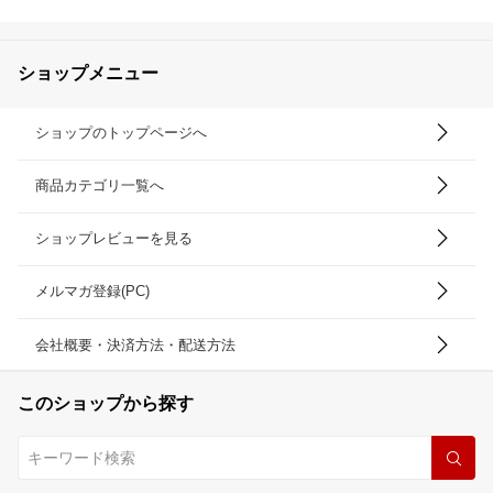
円 1万2000円 馬肉 馬刺
し 馬刺 熊本馬刺し 赤身
ユッケ 馬刺しのたれ付き
真空パック ヘルシー 冷
ショップメニュー
凍 送料無料
ショップのトップページへ
商品カテゴリ一覧へ
ショップレビューを見る
メルマガ登録(PC)
会社概要・決済方法・配送方法
このショップから探す