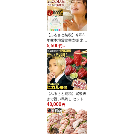
【ふるさと納税】令和8
年熊本地震復興支援 米
5,500
お米 最短翌日配送 高評
円
～
価★4.33 令和7年産 阿蘇
だわら 選べる 容量 回数 (
2kg～20kg / 無洗米・精
米・玄米・プレミアム / 1
～12回 ) TVで紹介 話題
最強配送 R7 熊本県 高森
町 白米 ブレンド米 2kg 5
kg 10kg 15kg 20kg
【ふるさと納税】冗談抜
きで旨い馬刺し セット Y
48,000
ouTuber ヒカル 厳選！合
円
計7〜8パック モモ/ロー
ス/ラム 馬肉 特別 加工品
(うまトロ/馬肉タタキ/ユ
ッケ/ハンバーグ) 馬刺し
専用たれ 万能和風ソース