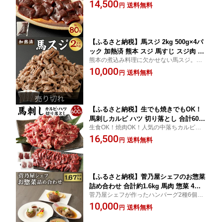
だからできる希少な馬レバー。新鮮なまま
14,500
冷凍 真空パック 送料無料
送料無料
円
パックをおこなっていますので、臭みやク
セ無ない旨味をご賞味いただけます。
【ふるさと納税】馬スジ 2kg 500g×4パ
ック 加熱済 熊本 スジ 馬すじ スジ肉 馬
熊本の煮込み料理に欠かせない馬スジ。お
肉 お肉 調理 冷凍 真空パック 小分け 送
でんやカレー、煮込み料理でお楽しみくだ
10,000
料無料
送料無料
円
さい。調理しやすいようボイル済みのもの
をお届けします。
【ふるさと納税】生でも焼きでもOK！
馬刺しカルビ ハツ 切り落とし 合計600g
生食OK！焼肉OK！人気の中落ちカルビと
馬刺しカルビ 400g 馬心臓(ハツ) 200g
ハツ(心臓)をスライスしました。中落ちとは
16,500
鮮馬刺し 馬刺し 馬刺 熊本 馬肉 お肉 冷
送料無料
円
バラ骨の間にある旨味のあるお肉とハツ(心
凍 真空パック 食べ比べ 小分け 送料無
臓)です。
料
【ふるさと納税】菅乃屋シェフのお惣菜
詰め合わせ 合計約1.6kg 馬肉 惣菜 4種
菅乃屋シェフが作ったハンバーグ2種6個。
類 デミグラスハンバーグ ハンバーグ 馬
とろとろ煮込んだ馬スジ煮込みと馬もつ煮
10,000
スジ 馬モツ モツ煮込み 真空パック 食
送料無料
円
込み各2個のお惣菜。おうちで馬肉三昧でお
べ比べ 冷凍 送料無料 028-016
楽しみいただけます。