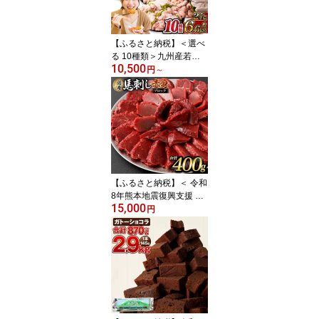
付 赤身 菅乃屋 監修 熊本
県 高森町 送料無料
【ふるさと納税】＜選べ
る 10種類＞九州産若鶏
10,500
もも肉 ムネ肉 手羽元 手
円
～
羽先 ささみ 計約約2.4kg
～約6.6kg 若鶏 鶏肉 肉
お肉 鶏もも肉 モモ ムネ
むね肉 ササミ カット済
み 唐揚げ 炒め物 煮物 和
食 洋食 冷凍 国産 九州 熊
本県 高森町 送料無料
【ふるさと納税】＜ 令和
8年熊本地震復興支援 ＞
15,000
国産 馬刺し赤身 約400g
円
約80g×4～6個 タレ付き
15000円 1万5000円 鮮馬
刺し 馬刺し 馬刺 熊本 国
産 馬肉 お肉 刺身 冷凍 真
空パック 小分け 送料無
料