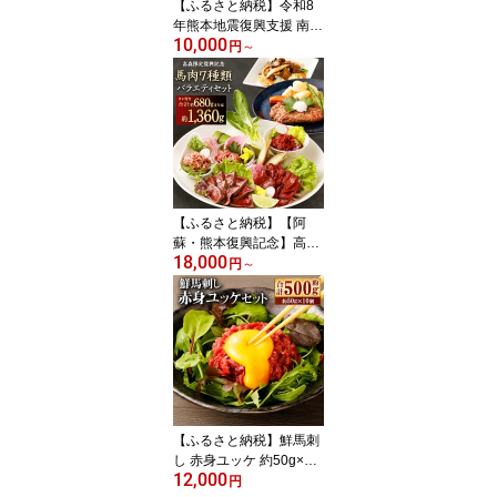
【ふるさと納税】令和8
年熊本地震復興支援 南阿
10,000
蘇鉄道トロッコショコラ
円
～
選べる 容量 発送月 約87
0g～約2.9kg 1本約145g
6本/10本/20本 10000円
～ 25000円 1万円 ～2万
5000円 ガトーショコラ
濃厚 チョコレート チョ
コケーキ スイーツ 洋菓
子 お菓子 デザート おや
【ふるさと納税】【阿
つ 阿蘇
蘇・熊本復興記念】高森
18,000
町限定 馬肉バラエティ7
円
～
種 合計680g / 1360g 選
べる 容量 (赤身ブロック
タタキ 桜うまトロ 線切
りユッケ フタエゴダイス
ハンバーグ ホルモン焼き
おろしポン酢 ユッケのタ
レ ソース) 18000円 ～ 3
6000円 1万8000円 ～ 3
【ふるさと納税】鮮馬刺
万6000円
し 赤身ユッケ 約50g×10
12,000
個セット 約500g 12000
円