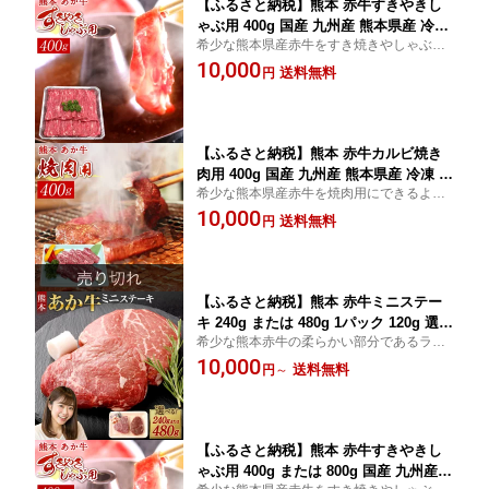
【ふるさと納税】熊本 赤牛すきやきし
ゃぶ用 400g 国産 九州産 熊本県産 冷凍
希少な熊本県産赤牛をすき焼きやしゃぶし
肉 すき焼き しゃぶしゃぶ あか牛 和牛
ゃぶ用にできるようカットしてお届けいた
10,000
送料無料
送料無料
円
します。
【ふるさと納税】熊本 赤牛カルビ焼き
肉用 400g 国産 九州産 熊本県産 冷凍 肉
希少な熊本県産赤牛を焼肉用にできるよう
あか牛 和牛 送料無料
カットしてお届けいたします。
10,000
送料無料
円
【ふるさと納税】熊本 赤牛ミニステー
キ 240g または 480g 1パック 120g 選べ
希少な熊本赤牛の柔らかい部分であるラン
る 容量 ランプ使用 国産 九州産 熊本県
プを120gでカットし個包装してお届けいた
10,000
産 希少部位 冷凍 肉 あか牛 和牛 ステー
送料無料
円
～
します。
キ 送料無料
【ふるさと納税】熊本 赤牛すきやきし
ゃぶ用 400g または 800g 国産 九州産