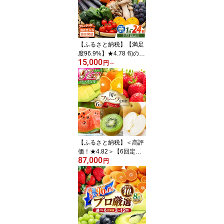
【ふるさと納税】【満足
度96.9%】★4.78 旬の野
15,000
菜セット 15品目以上 野
円
～
菜定期便 当日仕入れ当日
発送 選べる 3回 6回 12回
24回定期便 / 野菜 定期便
やさい 定期便 野菜セッ
ト やさいセット 春野菜
夏野菜 秋野菜 冬野菜 旬 /
南島原市 / 吉岡青果 [SCZ
019]
【ふるさと納税】＜高評
価！★4.82＞【6回定期
87,000
便】フルーツ定期便 Aコ
円
ース 旬のフルーツセット
/ いちご 柑橘類 スイカ メ
ロン 梨 キウイ / フルーツ
定期便 ふるーつ フルー
ツ 詰め合わせ 果物定期
便 / 南島原市 / 長崎県農
産品流通合同会社 [SCB0