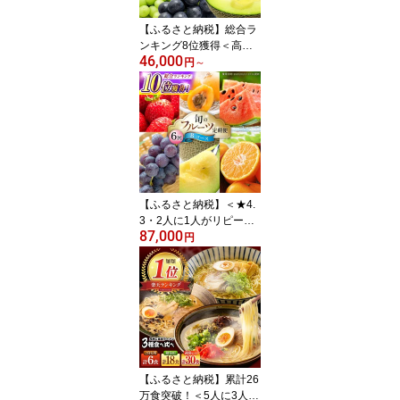
65]
【ふるさと納税】総合ラ
ンキング8位獲得＜高評
46,000
価★4.77＞フルーツ定期
円
～
便 果物屋が選ぶ旬のフル
ーツ いちご メロン びわ
みかん 梨 柿 ぶどう など
/ 果物定期便 フルーツ 定
期便 春フルーツ 夏フル
ーツ 秋フルーツ 冬フル
ーツ / 南島原市 / 贅沢宝
庫 [SDZ023]
【ふるさと納税】＜★4.
3・2人に1人がリピー
87,000
ト！＞【6回定期便 】フ
円
ルーツ定期便 Bコース 旬
のフルーツセット / フル
ーツ 定期便 ふるーつ定
期便 いちご びわ スイカ
ブドウ メロン 柑橘 フル
ーツ 詰め合わせ / 南島原
市 / 長崎県農産品流通合
同会社 [SCB066]
【ふるさと納税】累計26
万食突破！＜5人に3人が