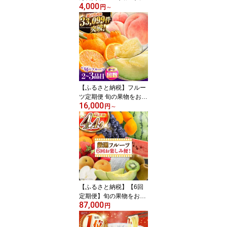
4,000
リピーター＞九州3県の
円
～
味 ラーメン / 楽天限定 選
べる内容量 ラーメン ら
ーめん 豚骨 豚骨ラーメ
ン とんこつラーメン あ
ごだし 熊本 食べ比べ 小
分け 簡易包装 訳あり / 南
島原市 / ふるせ [SAQ042]
【ふるさと納税】フルー
ツ定期便 旬の果物をお任
16,000
せで2〜3品目お届け 季
円
～
節の果物 詰め合わせ 果
物 セット / 3回 6回 12回
定期便 フルーツ 果物 春
フルーツ 夏フルーツ 秋
フルーツ 冬フルーツ / 南
島原市 / 吉岡青果 [SCZ0
14]
【ふるさと納税】【6回
定期便】旬の果物をお任
87,000
せで6回お届け ＜みかん
円
ぶどう びわ すいか 梨 い
ちご メロン キウイ ＞ /