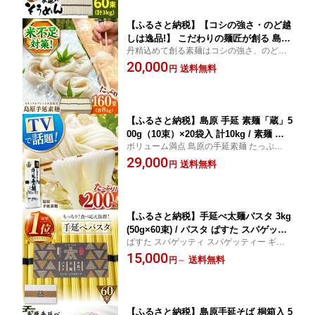
【ふるさと納税】【コシの強さ・のど越
しは逸品!】 こだわりの麺匠が創る 島原
丹精込めて創る素麺はコシの強さ、のど越
手延 素麺 8kg（50g×160束）/ そうめん
し共に最高です！
20,000
島原そうめん 手延べ 麺 素麺 / 南島原市
送料無料
円
/ ふるさと企画 [SBA070]
【ふるさと納税】島原 手延 素麺「蔵」5
00g（10束）×20袋入 計10kg / 素麺 そ
ボリューム満点 島原の手延素麺 たっぷり10
うめん 熟成 自然乾燥 / 南島原市 / 川崎
Kg入ってます
29,000
[SBI006]
送料無料
円
【ふるさと納税】手延べ太麺パスタ 3kg
(50g×60束) / パスタ ぱすた スパゲッテ
ぱすた スパゲッティ スパゲッティー ギフ
ィ 麺 乾麺 長期保存 災害対策 物価高応
ト 贈答 長期保存 災害対策 物価高応援
15,000
援 / 南島原市 / 池田製麺工房 [SDA074]
送料無料
円
～
【ふるさと納税】島原手延そば 桐箱入 5