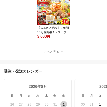
フルーツ ふるーつ 果物
くだもの 詰め合わせ 定
期便 フルーツ定期便 果
物定期便 / 南島原市 / 長
崎県農産品流通合同会社
[SCB010]
【ふるさと納税】＜年間
11万食突破！＞スープ付
3,000
長崎ちゃんぽん / 長崎ち
円
～
ゃんぽん ちゃんぽん チ
ャンポン ちゃんぽん チ
ャンポン 長崎チャンポン
もっと見る
めん スープ スープ付き
とんこつ 麺 小分け 内容
量が選べる 訳あり 簡易
包装 大容量 / 南島原市 /
受注・発送カレンダー
こじま製麺 [SAZ005]
2026年8月
20
日
月
火
水
木
金
土
日
月
火
26
27
28
29
30
31
1
30
31
1