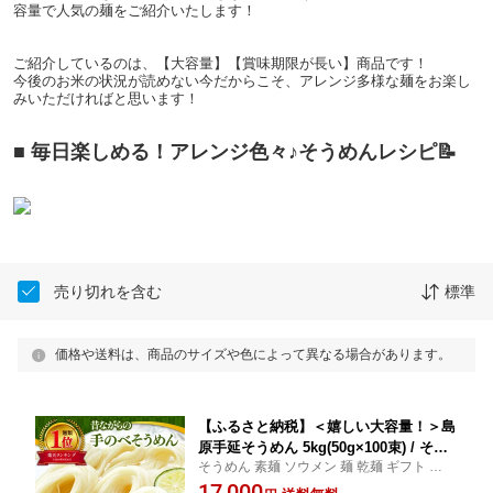
容量で人気の麺をご紹介いたします！
ご紹介しているのは、【大容量】【賞味期限が長い】商品です！
今後のお米の状況が読めない今だからこそ、アレンジ多様な麺をお楽し
みいただければと思います！
■ 毎日楽しめる！アレンジ色々♪そうめんレシピ📝
売り切れを含む
標準
価格や送料は、商品のサイズや色によって異なる場合があります。
【ふるさと納税】＜嬉しい大容量！＞島
原手延そうめん 5kg(50g×100束) / そう
そうめん 素麺 ソウメン 麺 乾麺 ギフト プレ
めん 島原そうめん 手延べ 麺 素麺 長期
ゼント 贈り物 麺 保存食 麺類 ご当地 夏 人
17,000
保存 災害対策 物価高応援 / 南島原市 /