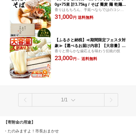
0g×75束 計3.75kg / そば 蕎麦 麺 乾麺
香りはもちろん、手延べならではのコシと
ギフト 贈答 / 南島原市 / 吉岡製麺工場
喉越し
31,000
[SDG008]
送料無料
円
【ふるさと納税】≪期間限定フェスタ対
象≫【選べるお届け内容】【大容量】訳
香りと滑らかな歯応えを味わう伝統の技
あり 簡易包装 そうめん うどん そば 9k
23,000
g 180束 / わけあり そうめん 島原そうめ
送料無料
円
～
ん うどん そば ソバ 手延べ 麺 素麺 長期
保存 災害対策 物価高応援 / 南島原市 /
吉岡製麺工場[SDG029]
1/1
【寄附金の用途】
・たのみますよ！市長おまかせ