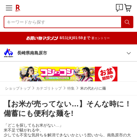
8/11(火)01:59まで
要エントリー
長崎県南島原市
ショップトップ
カテゴリトップ
特集
米の代わりに麺
【お米が売ってない…】そんな時に！
備蓄にも便利な麺を!
「どこを探してもお米がない…」
米不足で騒がれる中、
少しでも不安な気持ちを解消できないかという想いから、南島原市の大