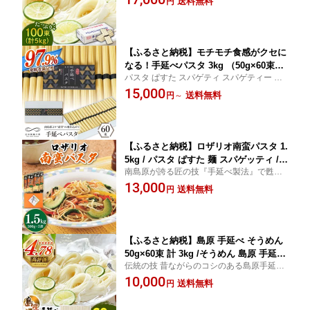
送料無料
円
気 にゅうめん 手延 手延べ麺 長期保存 災害
こじま製麺 [SAZ001]
対策 物価高応援
【ふるさと納税】モチモチ食感がクセに
なる！手延べパスタ 3kg （50g×60束）
パスタ ぱすた スパゲティ スパゲティー 手
/ パスタ ぱすた スパゲッティ 麺 乾麺 長
延べ モチモチ 麺 めん 乾麺 ギフト プレゼン
15,000
期保存 災害対策 物価高応援 / 南島原市 /
送料無料
円
～
ト 贈り物 長期保存 災害対策 物価高応援
池田製麺工房 [SDA009]
【ふるさと納税】ロザリオ南蛮パスタ 1.
5kg / パスタ ぱすた 麺 スパゲッティ /
南島原が誇る匠の技『手延べ製法』で甦
南島原市 / 本多製麺 [SAV006]
る、未だ知られざる麺。
13,000
送料無料
円
【ふるさと納税】島原 手延べ そうめん
50g×60束 計 3kg /そうめん 島原 手延べ
伝統の技 昔ながらのコシのある島原手延べ
素麺 麺 乾麺 上級品 長期保存 災害対策
そうめん 長期保存 災害対策 物価高応援
10,000
物価高応援 / 南島原市 / こじま製麺 [SA
送料無料
円
Z023]