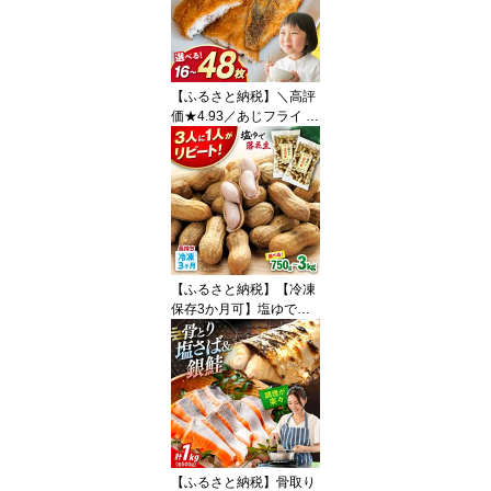
約1.5kg / シャインマスカ
ット マスカット ますか
っと ブドウ ぶどう フル
ーツ 果物 くだもの / 大村
市 / おおむら夢ファーム
【ふるさと納税】＼高評
シュシュ[ACAA007]
価★4.93／あじフライ 1
6枚 48枚 / 小分け あじフ
ライ 鯵フライ あじふら
い アジフライ 鯵 あじ ア
ジ おかず 惣菜 冷凍 揚げ
物 魚フライ / 大村市 / 株
式会社ナガスイ[ACYQ02
3]
【ふるさと納税】【冷凍
保存3か月可】塩ゆで落
花生 選べる容量 / ゆでぴ
ー 落花生 ピーナッツ ナ
ッツ おつまみ おやつ / 大
村市 / 浦川豆店[ACZR00
2]
【ふるさと納税】骨取り