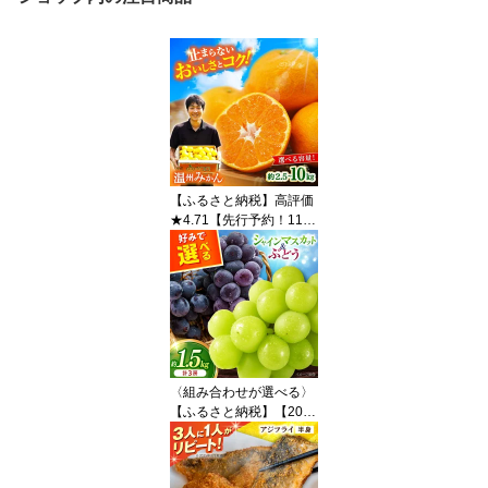
【ふるさと納税】高評価
★4.71【先行予約！11月
中旬頃〜1月中旬配送】
長崎県産 温州みかん 約2.
5kg～10kg / みかん 柑橘
ミカン 蜜柑 2.5kg 5kg 10
kg 選べる容量 フルーツ
果物 / 大村市 / 山光農園
[ACAI001]
〈組み合わせが選べる〉
【ふるさと納税】【2026
年8月中旬より順次発送
予定】シャインマスカッ
ト ・ ぶどう セット 3房