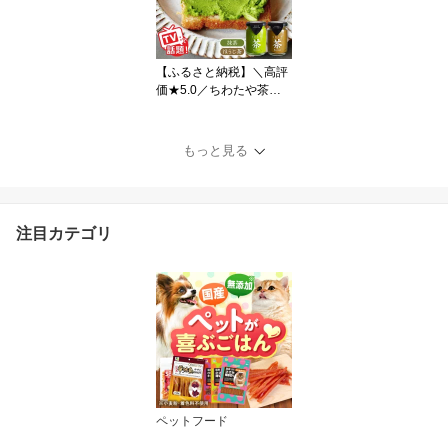
【ふるさと納税】＼高評
価★5.0／ちわたや茶バ
ター2本セット 抹茶 ほう
じ茶 各1本 / 茶 お茶 抹茶
ほうじ茶 ばたー バター
もっと見る
そのぎ茶 焙じ茶 ギフト
ボックス 贈り物 贈答 お
取り寄せ お土産 手土産
パン トースト スコーン
注目カテゴリ
濃厚 / 大村市 / ちわたや
[ACCC001]
ペットフード