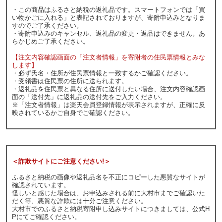
・この商品はふるさと納税の返礼品です。スマートフォンでは「買
い物かごに入れる」と表記されておりますが、寄附申込みとなりま
すのでご了承ください。
・寄附申込みのキャンセル、返礼品の変更・返品はできません。あ
らかじめご了承ください。
【注文内容確認画面の「注文者情報」を寄附者の住民票情報とみな
します】
・必ず氏名・住所が住民票情報と一致するかご確認ください。
・受領書は住民票の住所に送られます。
・返礼品を住民票と異なる住所に送付したい場合、注文内容確認画
面の「送付先」に返礼品の送付先をご入力ください。
※「注文者情報」は楽天会員登録情報が表示されますが、正確に反
映されているかご自身でご確認ください。
＜詐欺サイトにご注意ください!＞
ふるさと納税の画像や返礼品名を不正にコピーした悪質なサイトが
確認されています。
怪しいと感じた場合は、お申込みされる前に大村市までご確認いた
だく等、悪質な詐欺には十分ご注意ください。
大村市でのふるさと納税寄附申し込みサイトにつきましては、公式H
Pにてご確認ください。