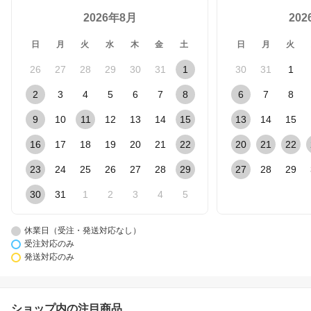
2026年8月
20
日
月
火
水
木
金
土
日
月
火
26
27
28
29
30
31
1
30
31
1
2
3
4
5
6
7
8
6
7
8
9
10
11
12
13
14
15
13
14
15
16
17
18
19
20
21
22
20
21
22
23
24
25
26
27
28
29
27
28
29
30
31
1
2
3
4
5
休業日（受注・発送対応なし）
受注対応のみ
発送対応のみ
ショップ内の注目商品