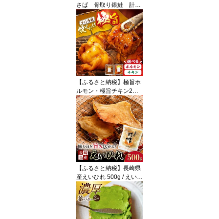
さば 骨取り銀鮭 計1k
g （銀鮭 500g/さば500
g） / 骨なし 骨取り 下処
理不要 子ども 安心 冷凍
鮭 銀鮭 サケ さけ しゃけ
シャケ さば サバ 鯖 切身
切り身 / 大村市 / かとり
ストアー[ACAN153]
【ふるさと納税】極旨ホ
ルモン・極旨チキン2種
セット 計約1.3kg / 焼肉
チキン 鶏肉 ホルモン ほ
るもん 塩ホルモン 豚ホ
ルモン 国産 豚 胃袋 焼肉
塩味 BBQ/ 大村市 / 焼肉
大福[ACAX001]
【ふるさと納税】長崎県
産えいひれ 500g / えいひ
れ エイヒレ 国産 おつま
み / 大村市 / 株式会社ナ
ガスイ[ACYQ014]