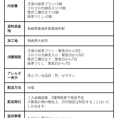
王道の抹茶プリン×1個
内容量
ゴロゴロ大納言入り×1個
贅沢三層仕立て×2個
抹茶づくし×2個
原料原産
長崎県東彼杵郡東彼杵町
地
加工地
長崎県大村市
王道の抹茶プリン：製造日から5日
ゴロゴロ大納言入り：製造日から5日
消費期限
贅沢三層仕立て：製造日から7日
抹茶づくし：製造日から7日
アレルギ
含んでいる品目：乳・ゼラチン
ー表示
配送方法
冷蔵
ご入金確認後、2週間程度で発送予定
配送期日
※製造計画の都合上、日付指定は対応することはいた
しかねます。
提供事業