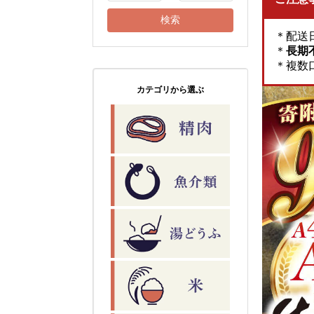
＊配送
＊
長期
＊複数
カテゴリから選ぶ