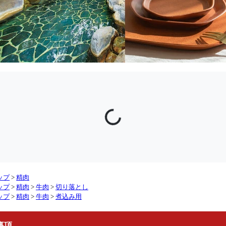
ップ
>
精肉
ップ
>
精肉
>
牛肉
>
切り落とし
ップ
>
精肉
>
牛肉
>
煮込み用
事項