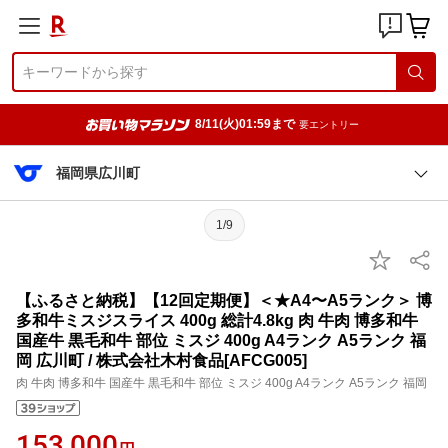
8/11(火)01:59まで
要エントリー
福岡県広川町
1/9
【ふるさと納税】【12回定期便】＜★A4〜A5ランク＞ 博
多和牛ミスジスライス 400g 総計4.8kg 肉 牛肉 博多和牛
国産牛 黒毛和牛 部位 ミスジ 400g A4ランク A5ランク 福
岡 広川町 / 株式会社木村食品[AFCG005]
肉 牛肉 博多和牛 国産牛 黒毛和牛 部位 ミスジ 400g A4ランク A5ランク 福岡
153,000