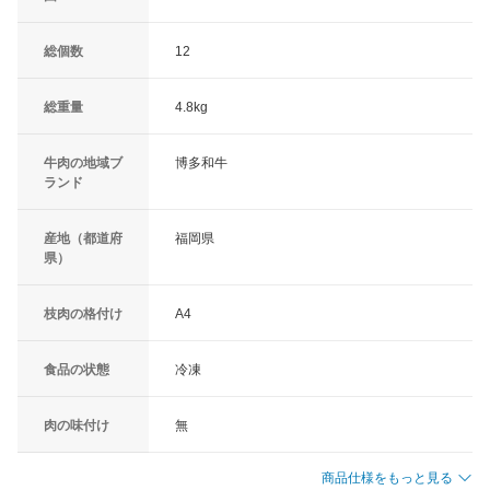
総個数
12
総重量
4.8kg
牛肉の地域ブ
博多和牛
ランド
産地（都道府
福岡県
県）
枝肉の格付け
A4
食品の状態
冷凍
肉の味付け
無
商品仕様をもっと見る