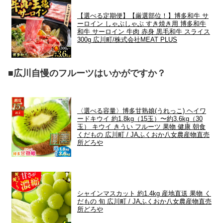
【選べる定期便】【厳選部位！】博多和牛 サ
ーロイン しゃぶしゃぶ すき焼き用 博多和牛
和牛 サーロイン 牛肉 赤身 黒毛和牛 スライス
300g 広川町/株式会社MEAT PLUS
■広川自慢のフルーツはいかがですか？
〈選べる容量〉博多甘熟娘(うれっこ) ヘイワ
ードキウイ 約1.8kg（15玉）〜約3.6kg（30
玉） キウイ きうい フルーツ 果物 健康 朝食
くだもの 広川町 / JAふくおか八女農産物直売
所どろや
シャインマスカット 約1.4kg 産地直送 果物 く
だもの 旬 広川町 / JAふくおか八女農産物直売
所どろや