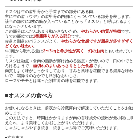
ミスジは牛の肩甲骨から手首までの部分にある肉。
主に牛の肩（ウデ）の肩甲骨の内側にくっついている部分を差します。
該当の部位に3枚の筋が入っていることから「ミスジ」と呼ばれるよう
になったといいます。
この部分はふだんあまり動かさないため、
やわらかい肉質が特徴
です。
うでの部位では
1番霜降りが入る部分
です。
赤身と脂身のバランスがよく、
やわらかな食感ですが脂身が多すぎずく
どくない味わい
。
牛1頭から取れる量は
2〜3kgと希少性が高く
、
幻のお肉
ともいわれてい
ます。
ミスジは融点（食肉の脂肪が溶け始める温度）が低いので、口の中でと
ろけるようで、
歯切れのよいあっさりとした食感
です。
肉質もよく味がしっかりしており、甘みと風味を堪能できる濃厚な味わ
いで、霜降りのなかでも格別なおいしさ。
ロースやモモとは違った別世界の味を堪能できます。
■オススメの食べ方
お使いになるときは、前夜から冷蔵庫内で解凍していただくことをお勧
めします。
この方法ですと、時間はかかりますが肉の旨味成分の流出が最小限に抑
えられ、より美味しくお召し上がりいただけます。
しゃぶしゃぶやすき焼き、焼きしゃぶ等でご賞味いただけます。
■注意事項