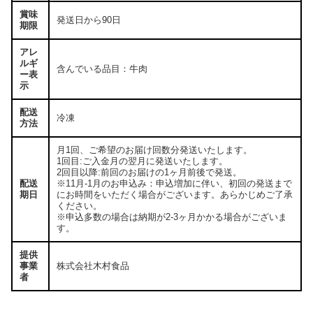
賞味
発送日から90日
期限
アレ
ルギ
含んでいる品目：牛肉
ー表
示
配送
冷凍
方法
月1回、ご希望のお届け回数分発送いたします。
1回目:ご入金月の翌月に発送いたします。
2回目以降:前回のお届けの1ヶ月前後で発送。
配送
※11月-1月のお申込み：申込増加に伴い、初回の発送まで
期日
にお時間をいただく場合がございます。あらかじめご了承
ください。
※申込多数の場合は納期が2-3ヶ月かかる場合がございま
す。
提供
事業
株式会社木村食品
者