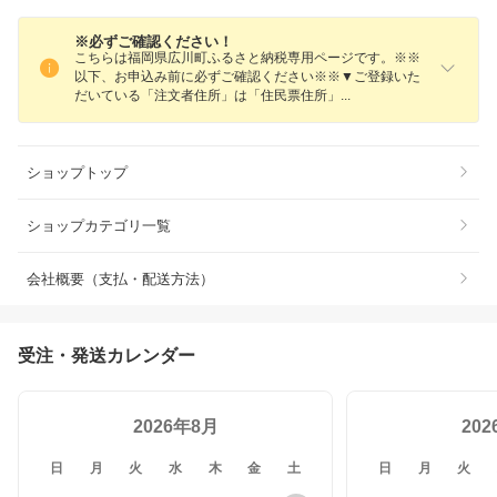
※必ずご確認ください！
こちらは福岡県広川町ふるさと納税専用ページです。※※
以下、お申込み前に必ずご確認ください※※▼ご登録いた
だいている「注文者住所」は「住民票住所
」
ショップトップ
ショップカテゴリ一覧
会社概要（支払・配送方法）
受注・発送カレンダー
2026年8月
20
日
月
火
水
木
金
土
日
月
火