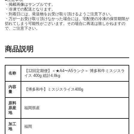
・掲載画像はサンプルです。
・冷凍での配送となります。
・到着日には、発送物をお受け取り頂けるようご注意下さい。
・万が一お受け取り頂けなかった場合には、宅配便の冷凍の保管期限が
切れてしまう可能性がございます。その場合に再送は致しかねますの
で、ご注意下さい。
商品説明
【12回定期便】＜★A4〜A5ランク＞ 博多和牛ミスジスラ
名称
イス 400g 総計4.8kg
内容
【博多和牛】ミスジスライス400g
量
原料
原産
福岡県産
地
加工
福岡
地