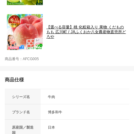
【選べる容量】桃 化粧箱入り 果物 くだもの
もも 広川町 / JAふくおか八女農産物直売所ど
ろや
商品番号：AFCG005
商品仕様
シリーズ名
牛肉
ブランド名
博多和牛
原産国／製造
日本
国