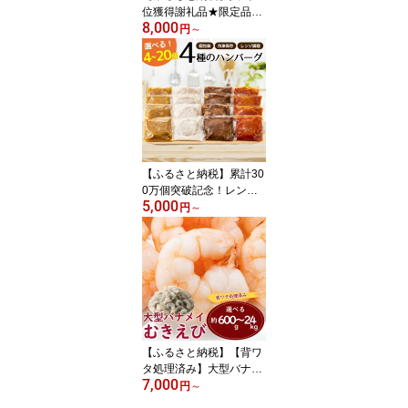
位獲得謝礼品★限定品★
8,000
博多あまおう約540g～
円
～
1，080g いちご 苺 福
岡（先行受付／2027年2
月以降発送） 高級 フル
ーツ【あまおう】
【ふるさと納税】累計30
0万個突破記念！レンチ
5,000
ン可！湯煎可！ベストな
円
～
4種ハンバーグから選べ
る4個〜20個セット 訳
あり 簡単 大容量 業務用
レトルト 冷凍 食べ比べ
レンジ 湯せん 個包装 4
種セット【北海道・沖
縄・離島へ配送不可】
【ふるさと納税】【背ワ
タ処理済み】大型バナメ
7,000
イむきえび（選べる：約
円
～
600g（解凍時.約500