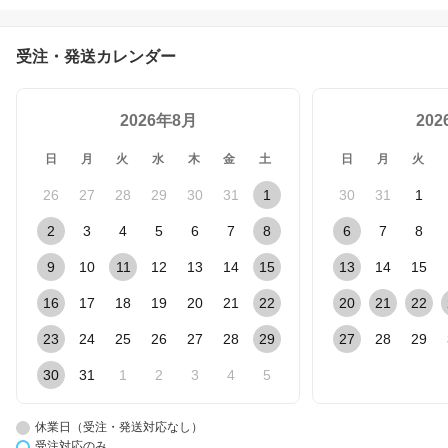
g）〜24kg（解凍時.約2
0.4kg））【北海道・沖
縄・離島へ配送不可】
受注・発送カレンダー
2026年8月
20
日
月
火
水
木
金
土
日
月
火
26
27
28
29
30
31
1
30
31
1
2
3
4
5
6
7
8
6
7
8
9
10
11
12
13
14
15
13
14
15
16
17
18
19
20
21
22
20
21
22
23
24
25
26
27
28
29
27
28
29
30
31
1
2
3
4
5
休業日（受注・発送対応なし）
受注対応のみ