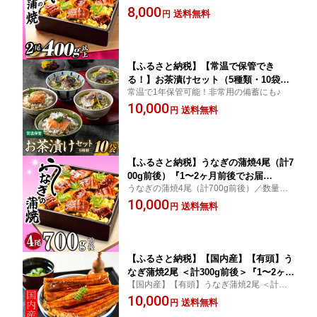
定
8,000
送料無料
円
【ふるさと納税】【常温で保管でき
る！】お茶漬けセット（5種類・10袋）.
常温で1年保管可能！非常用の備蓄にも♪
A1402
10,000
送料無料
円
【ふるさと納税】うなぎの蒲焼4尾（計7
00g前後）『1〜2ヶ月前後でお届
うなぎの蒲焼4尾（計700g前後）／数量限
け！！』 鰻 たれ 山椒 .A1420
定
10,000
送料無料
円
【ふるさと納税】【国内産】【有頭】う
なぎ蒲焼2尾 ＜計300g前後＞『1〜2ヶ月
【国内産】【有頭】うなぎ蒲焼2尾 ＜計300
前後でお届け！！』 鰻 たれ 山椒．A14
g前後＞
10,000
23
送料無料
円