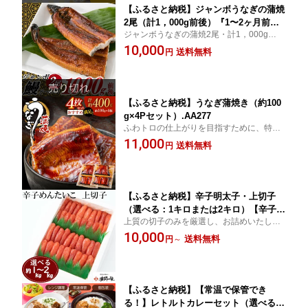
【ふるさと納税】ジャンボうなぎの蒲焼
2尾（計1，000g前後）『1〜2ヶ月前後
ジャンボうなぎの蒲焼2尾・計1，000g前
でお届け！！』鰻 たれ 山椒.A1470
後！！
10,000
送料無料
円
【ふるさと納税】うなぎ蒲焼き（約100
g×4Pセット）.AA277
ふわトロの仕上がりを目指すために、特殊
な製法で旨味を閉じ込めました
11,000
送料無料
円
【ふるさと納税】辛子明太子・上切子
（選べる：1キロまたは2キロ）【辛子明
上質の切子のみを厳選し、お詰めいたしま
太子】
した
10,000
送料無料
円
～
【ふるさと納税】【常温で保管でき
る！】レトルトカレーセット（選べる種