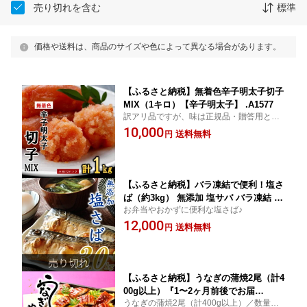
売り切れを含む
標準
価格や送料は、商品のサイズや色によって異なる場合があります。
【ふるさと納税】無着色辛子明太子切子
MIX（1キロ）【辛子明太子】 .A1577
訳アリ品ですが、味は正規品・贈答用と同
じです♪
10,000
送料無料
円
【ふるさと納税】バラ凍結で便利！塩さ
ば（約3kg） 無添加 塩サバ バラ凍結 大
お弁当やおかずに便利な塩さば♪
容量 鯖 さば お弁当.AB182
12,000
送料無料
円
【ふるさと納税】うなぎの蒲焼2尾（計4
00g以上）『1〜2ヶ月前後でお届
うなぎの蒲焼2尾（計400g以上）／数量限
け！！』 鰻 たれ 山椒.ZH151