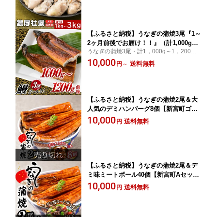
【ふるさと納税】うなぎの蒲焼3尾『1～
2ヶ月前後でお届け！！』（計1,000g〜
うなぎの蒲焼3尾・計1，000g～1，200g前
1,200g前後）.鰻 たれ 山椒
後！！
10,000
送料無料
円
～
【ふるさと納税】うなぎの蒲焼2尾＆大
人気のデミハンバーグ8個【新宮町ゴー
ルデンセット】 鰻 たれ 山椒 冷凍 レン
10,000
送料無料
円
ジ 湯せん 簡単 個包装 .A1435
【ふるさと納税】うなぎの蒲焼2尾＆デ
ミ味ミートボール40個【新宮町Aセッ
ト】鰻 たれ 山椒 お弁当 小分け 便利.A1
10,000
送料無料
円
438