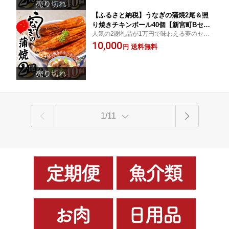
【ふるさと納税】うなぎの蒲焼2尾＆照
り焼きチキンボール40個【新宮町Bセッ
人気の2謝礼品が1万円で味わえる夢のセッ
ト】.A1439
ト
10,000
送料無料
円
1/11