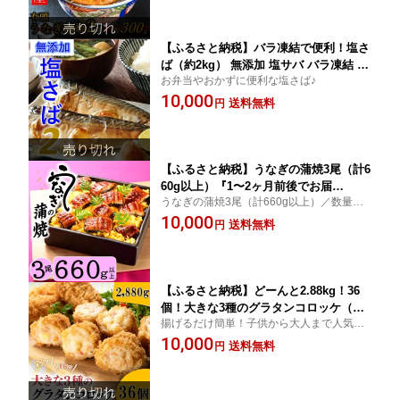
【ふるさと納税】バラ凍結で便利！塩さ
ば（約2kg） 無添加 塩サバ バラ凍結 大
お弁当やおかずに便利な塩さば♪
容量 鯖 さば お弁当.A1424
10,000
送料無料
円
【ふるさと納税】うなぎの蒲焼3尾（計6
60g以上）『1〜2ヶ月前後でお届
うなぎの蒲焼3尾（計660g以上）／数量限
け！！』 鰻 たれ 山椒．A1432
定
10,000
送料無料
円
【ふるさと納税】どーんと2.88kg！36
個！大きな3種のグラタンコロッケ（か
揚げるだけ簡単！子供から大人まで人気の
に・えび・鮭チーズ）.A1434
「グラタンコロッケ」3種の味をお届け♪
10,000
送料無料
円