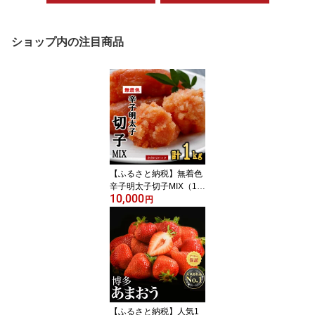
ショップ内の注目商品
【ふるさと納税】無着色
辛子明太子切子MIX（1キ
10,000
ロ）【辛子明太子】 .A15
円
77
【ふるさと納税】人気1