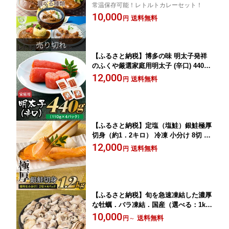
常温保存可能！レトルトカレーセット！
類）
10,000
送料無料
円
【ふるさと納税】博多の味 明太子発祥
のふくや厳選家庭用明太子 (辛口) 440g
(110g×4パック)訳あり 小分け 辛子明太
12,000
送料無料
円
子 めんたいこ【辛子明太子】 .AB167
【ふるさと納税】定塩（塩鮭）銀鮭極厚
切身（約1．2キロ） 冷凍 小分け 8切 お
かず 弁当 .AB204
12,000
送料無料
円
【ふるさと納税】旬を急速凍結した濃厚
な牡蠣．バラ凍結．国産（選べる：1k
g〜3kg）【北海道・沖縄・離島へ配送
10,000
送料無料
円
～
不可】