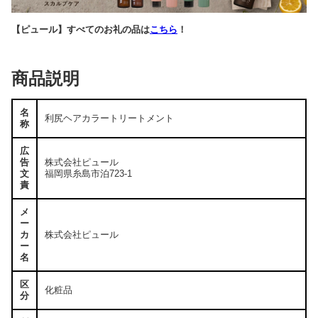
【ピュール】すべてのお礼の品は
こちら
！
商品説明
名
利尻ヘアカラートリートメント
称
広
告
株式会社ピュール
文
福岡県糸島市泊723-1
責
メ
ー
カ
株式会社ピュール
ー
名
区
化粧品
分