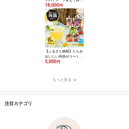
18,000
せんか？定番＆季節のス
円
コーン12個セット 糸島
市 / キナフク [AFA004] 洋
菓子 焼き菓子 手土産 焼
菓子 お菓子1万8千円180
00円
【ふるさと納税】たらみ
おいしい蒟蒻ゼリー ( ピ
5,000
ーチ・ぶどう・マスカッ
円
ト・りんご・みかん・い
ちご ) 150g (1箱6個入り)
糸島市 / たらみ[ALN008]
もっと見る
パウチ ゼリー 常温
注目カテゴリ