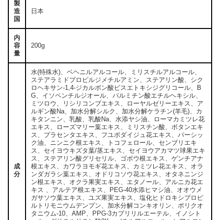
製
造
日本
国
内
容
200g
量
水(特殊水)、ベヘニルアルコール、ミリスチルアルコール、
ステアラミドプロピルジメチルアミン、ステアリン酸、シク
ロヘキサン-1,4-ジカルボン酸ビスエトキシジグリコール、B
G、イソペンチルジオール、パルミチン酸エチルヘキシル、
ミツロウ、リシリコンブエキス、ローヤルゼリーエキス、ア
ルギン酸Na、加水分解シルク、加水分解ケラチン(羊毛)、カ
キタンニン、乳酸、乳酸Na、水添ヤシ油、ローマカミツレ花
エキス、ローズマリー葉エキス、ミリスチン酸、ボタンエキ
ス、プラセンタエキス、フユボダイジュ花エキス、パーシッ
ク油、ニンニク根エキス、トコフェロール、センブリエキ
ス、セイヨウキズタ葉/茎エキス、セイヨウアカマツ球果エキ
ス、ステアリン酸グリセリル、ゴボウ根エキス、ゲンチアナ
成
根エキス、カワラヨモギ花エキス、カミツレ花エキス、オラ
分
ンダガラシ葉エキス、オドリコソウ花エキス、オタネニンジ
ン根エキス、オクラ果実エキス、エタノール、アルニカ花エ
キス 、アルテア根エキス、PEG-40水添ヒマシ油、オオウメ
ガサソウ葉エキス、ユズ果実エキス、塩化ヒドロキシプロピ
ルトリモニウムデンプン、加水分解コンキオリン、ポリクオ
タニウム-10、AMP、PPG-3カプリリルエーテル、イノシト