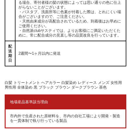
る場合、寄付者様の髪の状態によっては思い通りの色に仕上
がらないことがございます。
・バスタブ、洗面所等に色素が付着した際は、とれにくい場
合がございますので、ご注意ください。
・天然由来成分が高配合されているため、到着後はお早めに
ご使用ください。
・自然派clubサスティでは、よりお客様にご満足いただくた
めに、常に配合成分の見直し等の品質改良を行っています。
配
送
2週間〜1ヶ月以内に発送
期
日
白髪 トリートメント ヘアカラー 白髪染め レディース メンズ 女性用
男性用 全体染め 黒 ブラック ブラウン ダークブラウン 茶色
地場産品基準該当理由
市内外で生産された原材料を、市内の自社工場により開発・製造
を一貫体制で執り行っている製品