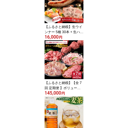
黒毛和牛 冷凍配送 牛肉
ステーキ肉
【ふるさと納税】生ウイ
ンナー 5種 30本 + 生ハム
16,000
詰め合わせ セット ( プレ
円
ーン / にんにく / チーズ /
こしょう / レモン) 糸島 /
糸島手造りハム [AAC00
4] ギフト 贈答 おくりも
の 冷凍 BBQ
【ふるさと納税】【全 7
回 定期便 】ボリューム
145,000
満載！ 黒毛和牛 博多華
円
味鶏 糸島華豚 計12.1kg
セット A4ランク 糸島
【糸島ミートデリ工房】
[ACA086] 牛バラ 牛スネ
肉 ブロック 豚こま切れ
豚バラ 鶏もも ミンチ ハ