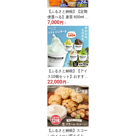
ンバーグ 餃子10万円145
000円
【ふるさと納税】【定期
便選べる】麦茶 600ml ×
7,000
24本 糸島市 / スターナイ
円
～
ン お茶 ペットボトル [A
RM005] お届け回数選べ
る 常温 7000円 7千円 定
期便 定期配送
【ふるさと納税】【アイ
ス10個セット】おすすめ
22,000
5種類×各2個（ピスタチ
円
～
オ/塩/抹茶/ビターチョコ/
キャラメル) ジェラート
セット 糸島市 / LoiterMar
ket ロイターマーケット
[AGD001] ギフト 定期便
【ふるさと納税】スコー
ンのイメージ変えてみま