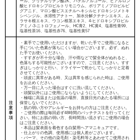
ール、グリチルリチン酸2K、バチルアルコール、ヒアルロン
酸ヒドロキシプロピルトリモニウム、ポリアミノプロピルビ
グアニド、マロン酸ビスエチルヘキシルヒドロキシジメトキ
シベンジル、水溶性アナトー、加水分解クチナシエキス、ム
ラサキ根エキス、ウコン根茎エキス、4-ヒドロキシプロピル
アミノ-3-ニトロフェノール、HC青2、HC黄4、塩基性青99、
塩基性茶16、塩基性赤76、塩基性黄57
・素手でご使用いただけますが、乾いた手でご使用になると
手についた色素が落ちにくい場合がございます。必ず、ぬれ
た手でお使いください。
・すすぎが不十分な場合、汗や雨などで髪全体がぬれると、
色落ちする可能性がございますので、ご注意ください。すす
ぎはしっかりと行い、ドライヤーで乾かしてしっかりと定着
させてください。
・頭皮に異常がある時、又は異常を感じられた時は、ご使用
をお止めください。
・万一目に入った場合はすぐに洗い流してください。
・頭髪以外にはご使用にならないようにしてください。
・極端に高温または低温の場所、直接日光のあたる場所には
注
保管しないでください。
意
・肌の弱い方やアレルギーをお持ちの方はご注意ください。
事
・ご使用の際は毎回必ず48時間のパッチテストを行ってくだ
項
さい。特にお肌の弱い方、長時間洗い流さずにご使用の場合
はご注意ください。
・本品は髪表面を着色する白髪用ヘアマニキュアです。
・仕上がりの色調、使用感には個人差がございます。
・パーマ、その他の染毛剤・染毛料等とあわせてご使用され