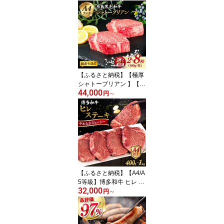
【ふるさと納税】【極厚
シャトーブリアン 】【選
44,000
べる枚数】1枚 180g A4
円
～
ランク 糸島 黒毛和牛 ス
テーキ 糸島市 / 糸島ミー
トデリ工房 [ACA129] 黒
毛和牛 冷凍配送 2枚 3枚
4枚 6枚 8枚174000円 17
万円
【ふるさと納税】【A4/A
5等級】博多和牛 ヒレ ス
32,000
テーキ 1枚100g【枚数選
円
～
べる】400g / 600g / 800
g / 1kg 糸島市 / ヒサダヤ
フーズ [AIA010] ギフト