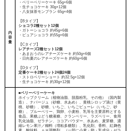
・ベリーベリーケーキ 65g×6個
・生チョコケーキ 30g×12個
・八女抹茶モンブラン 65g×4個
【Bタイプ】
ショコラ2種セット12個
・ガトーショコラ 約45g×6個
内
・ピュアショコラ 約55g×6個
容
量
【Cタイプ】
レアチーズ2種セット12個
・あまおうのレアチーズケーキ 約50g×6個
・日向夏のレアチーズケーキ 約60g×6個
【Dタイプ】
定番ケーキ2種セット24個24個
・ストロベリーショート 約32.5g×12個
・生チョコケーキ 約30g×12個
■ベリーベリーケーキ
ホイップクリーム（植物油脂、脱脂粉乳、その他）（国内製
造）、ナパージュ（砂糖、水あめ）、黄桃シロップ漬け（黄
桃、砂糖）、砂糖、いちご、いちごピューレ（いちご、砂
糖）、ブルーベリー、鶏卵、小麦粉、乳等を主要原料とする
食品、果糖ぶどう糖液糖、クランベリー、ラズベリー、食用
乳化油脂、ゼラチン、ココアパウダー、水あめ、麦芽糖、濃
縮レモン果汁／糊料（増粘多糖類）、乳化剤、香料、紅麹色
素、酸味料、ｐＨ調整剤、（一部に小麦・卵・乳成分・ゼラ