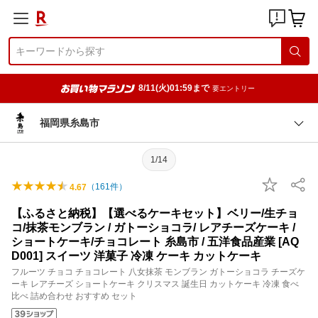
8/11(火)01:59まで
要エントリー
福岡県糸島市
1/14
（
161
件）
4.67
【ふるさと納税】【選べるケーキセット】ベリー/生チョ
コ/抹茶モンブラン / ガトーショコラ/ レアチーズケーキ /
ショートケーキ/チョコレート 糸島市 / 五洋食品産業 [AQ
D001] スイーツ 洋菓子 冷凍 ケーキ カットケーキ
フルーツ チョコ チョコレート 八女抹茶 モンブラン ガトーショコラ チーズケ
ーキ レアチーズ ショートケーキ クリスマス 誕生日 カットケーキ 冷凍 食べ
比べ 詰め合わせ おすすめ セット