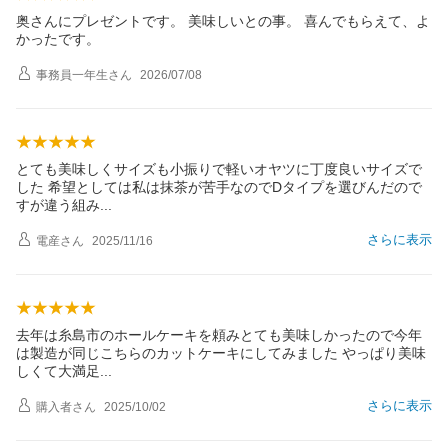
奥さんにプレゼントです。 美味しいとの事。 喜んでもらえて、よ
かったです。
事務員一年生
さん
2026/07/08
とても美味しくサイズも小振りで軽いオヤツに丁度良いサイズで
した 希望としては私は抹茶が苦手なのでDタイプを選びんだので
すが違う組
み
さらに表示
電産
さん
2025/11/16
去年は糸島市のホールケーキを頼みとても美味しかったので今年
は製造が同じこちらのカットケーキにしてみました やっぱり美味
しくて大満
足
さらに表示
購入者
さん
2025/10/02