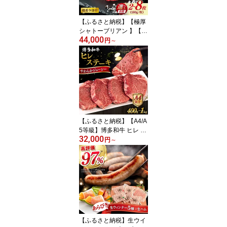
【ふるさと納税】【極厚
シャトーブリアン 】【選
44,000
べる枚数】1枚 180g A4
円
～
ランク 糸島 黒毛和牛 ス
テーキ 糸島市 / 糸島ミー
トデリ工房 [ACA129] 黒
毛和牛 冷凍配送 2枚 3枚
4枚 6枚 8枚174000円 17
万円
【ふるさと納税】【A4/A
5等級】博多和牛 ヒレ ス
32,000
テーキ 1枚100g【枚数選
円
～
べる】400g / 600g / 800
g / 1kg 糸島市 / ヒサダヤ
フーズ [AIA010] ギフト
黒毛和牛 冷凍配送 牛肉
ステーキ肉
【ふるさと納税】生ウイ