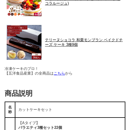
コラルージュ)
テリーヌショコラ 和栗モンブラン ベイクドチ
ーズ ケーキ 3種9個
冷凍ケーキのプロ！
【五洋食品産業】の全商品は
こちら
から
商品説明
名
カットケーキセット
称
【Aタイプ】
バラエティ3種セット22個