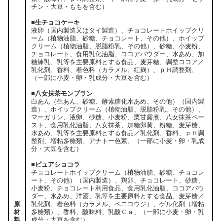
チン・大豆・ももを含む）
■生チョコケーキ
液卵（国内製造又はタイ製造）、チョコレートホイップクリ
ーム（植物油脂、砂糖、チョコレート、その他）、ホイップ
クリーム（植物油脂、脱脂粉乳、その他）、砂糖、小麦粉、
チョコレート、食用乳化油脂、ココアパウダー、水あめ、加
糖練乳、乳等を主要原料とする食品、麦芽糖、調整ココア／
乳化剤、香料、着色料（カラメル、紅麹）、ｐＨ調整剤、
（一部に小麦・卵・乳成分・大豆を含む）
■八女抹茶モンブラン
白あん（生あん、砂糖、酵素糖化水あめ、その他）（国内製
造）、ホイップクリーム（植物油脂、脱脂粉乳、その他）、
マーガリン、液卵、砂糖、小麦粉、栗甘露煮、八女抹茶ペー
スト、食用乳化油脂、八女抹茶、加糖卵黄、粉糖、麦芽糖、
水あめ、乳等を主要原料とする食品／乳化剤、香料、ｐＨ調
整剤、増粘多糖類、アナトー色素、（一部に小麦・卵・乳成
分・大豆を含む）
■ピュアショコラ
チョコレートホイップクリーム（植物油脂、砂糖、チョコレ
ート、その他）（国内製造）、鶏卵、チョコレート、砂糖、
小麦粉、チョコレート利用食品、食用乳化油脂、ココアパウ
ダー、水あめ、洋酒、乳等を主要原料とする食品、麦芽糖／
原
乳化剤、着色料（カラメル、ベニコウジ）、ゲル化剤（増粘
材
多糖類）、香料、酸味料、乳酸Ｃａ、（一部に小麦・卵・乳
料
成分・大豆を含む）