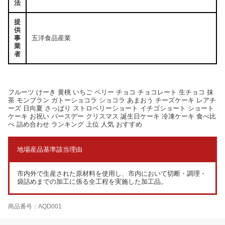
法
提
供
事
五洋食品産業
業
者
フルーツ けーき 黄桃 いちご ベリー チョコ チョコレート 生チョコ 抹
茶 モンブラン ガトーショコラ ショコラ あまおう チーズケーキ レアチ
ーズ 日向夏 さっぱり ストロベリーショート イチゴショート ショート
ケーキ お祝い バースデー クリスマス 誕生日ケーキ 冷凍ケーキ 食べ比
べ 詰め合わせ ランキング 上位 人気 おすすめ
地場産品基準該当理由
市内外で生産された原材料を使用し、市内において切断・調理・
袋詰めまでの加工に係る全工程を実施した加工品。
商品番号：AQD001