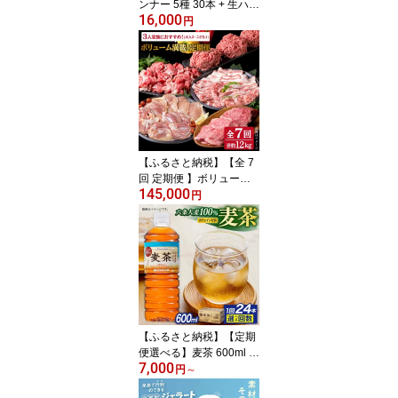
ンナー 5種 30本 + 生ハム
16,000
詰め合わせ セット ( プレ
円
ーン / にんにく / チーズ /
こしょう / レモン) 糸島 /
糸島手造りハム [AAC00
4] ギフト 贈答 おくりも
の 冷凍 BBQ
【ふるさと納税】【全 7
回 定期便 】ボリューム
145,000
満載！ 黒毛和牛 博多華
円
味鶏 糸島華豚 計12.1kg
セット A4ランク 糸島
【糸島ミートデリ工房】
[ACA086] 牛バラ 牛スネ
肉 ブロック 豚こま切れ
豚バラ 鶏もも ミンチ ハ
ンバーグ 餃子10万円145
000円
【ふるさと納税】【定期
便選べる】麦茶 600ml ×
7,000
24本 糸島市 / スターナイ
円
～
ン お茶 ペットボトル [A