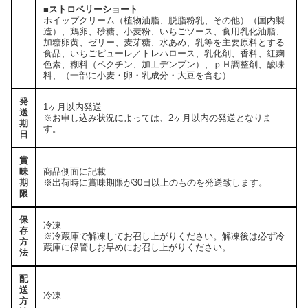
■ストロベリーショート
ホイップクリーム（植物油脂、脱脂粉乳、その他）（国内製
造）、鶏卵、砂糖、小麦粉、いちごソース、食用乳化油脂、
加糖卵黄、ゼリー、麦芽糖、水あめ、乳等を主要原料とする
食品、いちごピューレ／トレハロース、乳化剤、香料、紅麹
色素、糊料（ペクチン、加工デンプン）、ｐＨ調整剤、酸味
料、（一部に小麦・卵・乳成分・大豆を含む）
発
1ヶ月以内発送
送
※お申し込み状況によっては、2ヶ月以内の発送となりま
期
す。
日
賞
味
商品側面に記載
期
※出荷時に賞味期限が30日以上のものを発送致します。
限
保
冷凍
存
※冷蔵庫で解凍してお召し上がりください。解凍後は必ず冷
方
蔵庫に保管しお早めにお召し上がりください。
法
配
送
冷凍
方