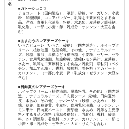
名
■ガトーショコラ
チョコレート（国内製造）、液卵、砂糖、マーガリン、小麦
粉、加糖卵黄、ココアパウダー、乳等を主要原料とする食
品、洋酒、食用乳化油脂、粉糖、水あめ、麦芽糖／膨張剤、
乳化剤、（一部に小麦・卵・乳成分・オレンジ・大豆を含
む）
■あまおうのレアチーズケーキ
いちごピューレ（いちご、砂糖）（国内製造）、ホイップク
リーム（植物油脂、脱脂粉乳、その他）、ナチュラルチー
ズ、砂糖、液卵、果糖ぶどう糖液糖、小麦粉、ゼリー、ゼラ
チン、食用乳化油脂、加糖卵黄、濃縮レモン果汁、麦芽糖、
水あめ、乳等を主要原料とする食品／乳化剤、増粘剤（ペク
チン、加工でん粉）、香料、酸味料、着色料（アカビート、
カロチン）、（一部に小麦・卵・乳成分・ゼラチン・大豆を
含む）
■日向夏のレアチーズケーキ
ホイップクリーム（植物油脂、脱脂粉乳、その他）（国内製
造）、ナチュラルチーズ、日向夏ソース（砂糖、日向夏外
皮、水あめ、その他）、ナパージュ（砂糖、水あめ）、砂
糖、鶏卵、加糖卵黄、小麦粉、食用乳化油脂、ゼラチン、レ
モン果汁、日向夏ペースト、麦芽糖、水あめ、乳等を主要原
料とする食品／糊料（増粘多糖類）、乳化剤、香料、酸味
料、ｐＨ調整剤、着色料（クチナシ、カロチン）、（一部に
小麦・卵・乳成分・ゼラチン・大豆・りんごを含む）