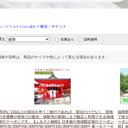
>
> 観光・チケット
トップ
カテゴリから探す
替え
在庫あり
送料無料
価格や送料は、商品のサイズや色によって異なる場合があります。
市内に1泊以上の宿泊を伴うご旅行であれば、宿泊だけでなく、現地
福岡
の交通費や現地での観光・体験等の精算にまで幅広く利用できる地域
で使
旅行クーポンです。【ふるさと納税】日本旅行地域限定旅行クーポン
ーポ
000円/30,000円/60,000円/90,000円/150,000円/300,000円 選べるクーポ
税】