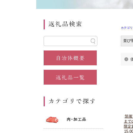
カテゴリ
並び
筑後
まで
限定
15,