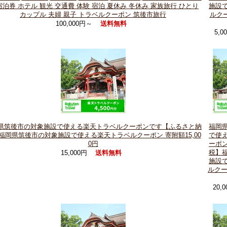
宿泊券 ホテル 観光 交通費 体験 宿泊 夏休み 冬休み 家族旅行 ひとり
施設
カップル 夫婦 親子 トラベルクーポン 筑後市旅行
ルクー
100,000円～
送料無料
5,
県筑後市の対象施設で使える楽天トラベルクーポンです【ふるさと納
福岡
福岡県筑後市の対象施設で使える楽天トラベルクーポン 寄附額15,00
で使
0円
ーポ
税】
15,000円
送料無料
施設
ルクー
20,