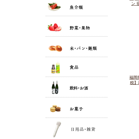
ン 
福岡
税】