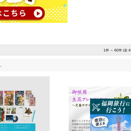
1件 ～ 60件 (全 
。