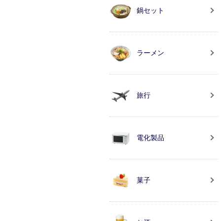
鍋セット
ラーメン
旅行
電化製品
菓子