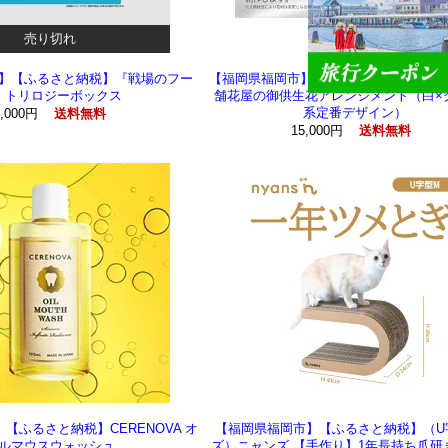
売り切れ
】【ふるさと納税】『戦場のフー
【福岡県福岡市】【ふるさと納税】1960
』トリロジーボックス
舗花屋の御供生花アレンジメント（白×
系定番デザイン）
1,000円
送料無料
15,000円
送料無料
【ふるさと納税】CERENOVA オ
【福岡県福岡市】【ふるさと納税】（U
ルマウスウォッシュ
ズ）ニャンズ 【手作り】1年長持ち爪研