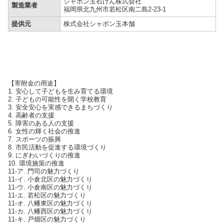
シャボン玉石けん株式会社
製造業者
福岡県北九州市若松区南二島2-23-1
提供元
株式会社シャボン玉本舗
ふるさと納税 送料無料 お買い物マラソン 楽天スーパーSALE スーパー
セール 買いまわり ポイント消化 ふるさと納税おすすめ 楽天 楽天ふる
さと納税 おすすめ返礼品
【寄附金の用途】
1. 安心して子どもを生み育てる環境
2. 子どもの可能性を開く学校教育
3. 安全安心を実感できるまちづくり
4. 高齢者の支援
5. 障害のある人の支援
6. 女性の輝く社会の推進
7. スポーツの振興
8. 市民活動を促進する環境づくり
9. にぎわいづくりの推進
10. 環境施策の推進
11-ア. 門司の魅力づくり
11-イ. 小倉北区の魅力づくり
11-ウ. 小倉南区の魅力づくり
11-エ. 若松区の魅力づくり
11-オ. 八幡東区の魅力づくり
11-カ. 八幡西区の魅力づくり
11-キ. 戸畑区の魅力づくり