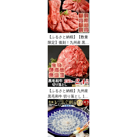
アドライヤー ( HD16VL
P ) セラミックピンク ド
ライヤー スーパーソニッ
ク ニューラル シャイン
スカルプ ダイソンドライ
ヤー ヘアー ヘアケア 大
【ふるさと納税】【数量
風量 速乾 家電 福岡県北
限定】復刻！九州産 黒毛
九州市
和牛 赤身 スライス(も
も・うで) 選べる 150g /
300g / 計600g / 計900g /
計1.2kg / 計1.8kg / 計2.4
kg お肉 牛肉 和牛 すき焼
き 焼肉 焼き肉 牛モモ 牛
ウデ 冷凍 小分け 国産 福
岡県北九州市
【ふるさと納税】九州産
黒毛和牛 切り落とし 1パ
ック300g 選べる 約150g
(1パック) / 約300g(1パッ
ク) / 計約600g(2パック) /
計約900g(3パック) / 計約
1.2kg(4パック) / 計約1.8
kg(6パック) / 計約2.4kg
(8パック) 小分け 国産牛