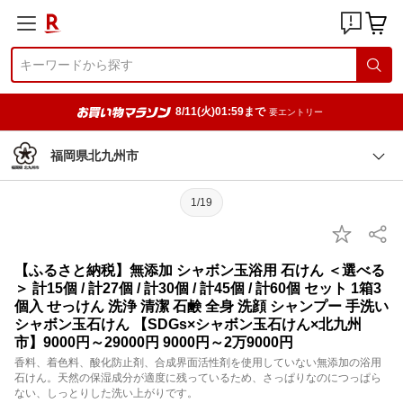
8/11(火)01:59まで
要エントリー
福岡県北九州市
1/19
【ふるさと納税】無添加 シャボン玉浴用 石けん ＜選べる
＞ 計15個 / 計27個 / 計30個 / 計45個 / 計60個 セット 1箱3
個入 せっけん 洗浄 清潔 石鹸 全身 洗顔 シャンプー 手洗い
シャボン玉石けん 【SDGs×シャボン玉石けん×北九州
市】9000円～29000円 9000円～2万9000円
香料、着色料、酸化防止剤、合成界面活性剤を使用していない無添加の浴用
石けん。天然の保湿成分が適度に残っているため、さっぱりなのにつっぱら
ない、しっとりした洗い上がりです。