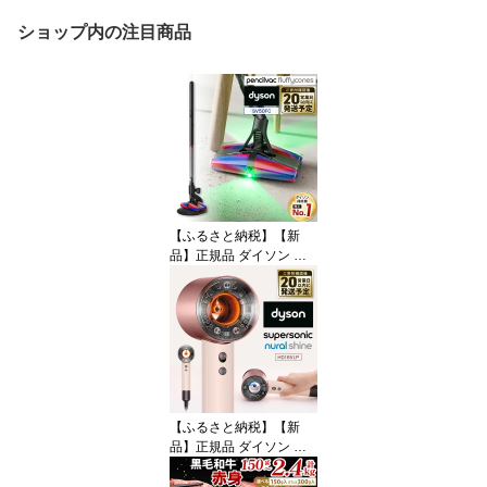
ショップ内の注目商品
【ふるさと納税】【新
品】正規品 ダイソン 掃
除機 Dyson PencilVac Fl
uffycones (SV50FC) 1式
コードレス スティック掃
除機 コードレス掃除機
ダイソン掃除機 マットブ
ラック ペンシルバック
サイクロン 軽量 スタン
ド ダイソンコードレスク
【ふるさと納税】【新
リーナー LED 家電 福岡
品】正規品 ダイソン ヘ
県北九州市
アドライヤー Dyson Sup
ersonic Nural™ Shine ヘ