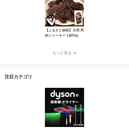
入 無香料 ふんわりやさ
しい 2倍巻き 1ロール50
m 日用品 ペーパー トイ
レットロール 防災 備蓄
国産 福岡県北九州市
【ふるさと納税】犬用 馬
肉ジャーキー 1袋50g入
り 選べる 1袋 / 3袋 馬肉
ジャーキー 犬用おやつ
無添加 高たんぱく 無着
もっと見る
色 馬 低脂肪 ヘルシー ド
ッグ ワンちゃん シニア
犬 成犬 鉄分 ミネラル 噛
みごたえ しつけ ご褒美
注目カテゴリ
ペット