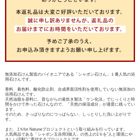
無添加石けん製造のパイオニアである「シャボン石けん」１番人気の浴
用石けんです。
香料、着色料、酸化防止剤、合成界面活性剤を使用していない無添加の
浴用石けんです。
天然油脂を原料に、昔ながらの釜炊き製法「ケン化法」でじっくりと時
間をかけて作った石けんなので、「天然の保湿成分」が適度に残ってい
ます。
そのため、さっぱりなのにつっぱらない、しっとりした洗い上がりで
す。
また、1％for Natuneプロジェクトという取り組みを行っています。
人気商品である「シャボン玉浴用3個入」の売上の1％を”人と環境にや
さしい活動”に寄付するプロジェクトです。