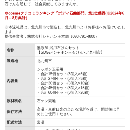
石けんを通じて、社会貢献してみませんか。
＠cosmeクチコミランキング「ボディ石鹸部門」第1位獲得(※2024年6
月～8月集計）
※本返礼品は、北九州市で製造し、北九州市よりお客様へお届けいたし
ます。
提供事業者：株式会社シャボン玉本舗（093-791-4800）
無添加 浴用石けんセット
名称
【SDGs×シャボン玉石けん×北九州市】
製造地
北九州市
シャボン玉浴用
・合計15個セット(3個入×5箱)
・合計27個セット(3個入×9箱)
内容量
・合計30個セット(3個入×10箱)
・合計45個セット(3個入×15箱)
・合計60個セット(3個入×20箱)
原材料名
石ケン素地
高温・直射日光の当たる場所を避け、開封後は早
保存方法
めにご使用ください。
配送方法
常温