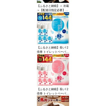
お肉 牛肉 切落し 冷凍 便
【ふるさと納税】＜ 冷蔵
利 福岡県北九州市
＞【配達日指定必要】本
場関門とらふぐ 刺身 セ
ット ふく一 ＜選べる＞ 2
～3人前 または 4～5人前
ふぐ刺し 刺身 皮刺し 高
等葱 ポン酢 ヒレフグ刺
し 福岡県 国産 九州 福岡
県北九州市 27000円～39
000円 2万7000円～3万9
【ふるさと納税】長い! 2
000円
倍巻 トイレットペーパー
【シングル】 12ロール×
6パック 合計72ロール ふ
んわりやさしい長さ2倍
巻き 1ロール100m 【1ケ
ース6パック入り】 日用
品 トイレット ティシュ
ー ペーパー トイレット
ロール 無香料 防災 備蓄
【ふるさと納税】長い! 2
国産 14000円 1万4000円
倍巻 トイレットペーパー
【ダブル】6パック(計72
ロール) 1パック12ロール