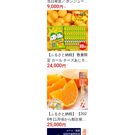
当日発送／ ポンジュース
9,000
ペットボトル 800ml×6本
円
～
/ 280ml×24本 | みかんジ
ュース オレンジジュース
果汁100％ 飲料 果汁飲料
オレンジ みかん ドリン
ク 常温 ご当地 お土産 人
気 おすすめ 愛媛県 松山
市 POM えひめ飲料
【ふるさと納税】 数量限
定 カール チーズあじ 64
24,000
g×10袋 3ケース 西日本
円
限定 スナック菓子 まと
め買い お菓子 おやつ お
つまみ イベント パーテ
ィー 子供 大人 人気 懐か
しの味 ギフト 詰め合わ
せ 家族 送料無料 愛媛県
松山市 明治 meiji
【ふるさと納税】 【202
6年11月頃から順次発
25,000
送】 紅まどんな ＜JA正
円
規化粧箱入り＞ 約3kg |