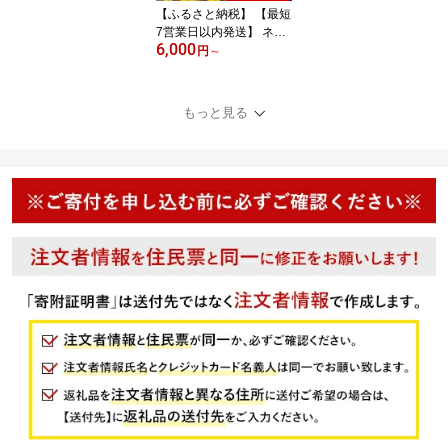
【ふるさと納税】 【最短
7営業日以内発送】 ネギ
6,000
トロ 600g / 800g / 1.2kg
円
～
/ 1.8kg / 2.5kg (1パック1
00g ) | 手作り 小分け 定
期便 手詰め ねぎとろ マ
もっと見る
グロ 鮪 まぐろたたき ね
ぎまぐろ 粗びき 魚介 個
包装 冷凍 人気 おすすめ
送料無料 お取り寄せ 愛
媛県 松山市