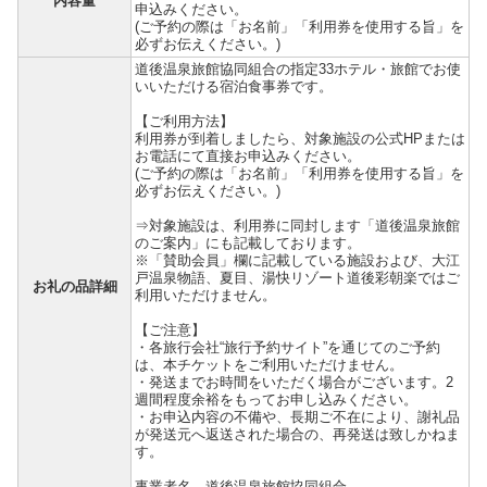
内容量
申込みください。
(ご予約の際は「お名前」「利用券を使用する旨」を
必ずお伝えください。)
道後温泉旅館協同組合の指定33ホテル・旅館でお使
いいただける宿泊食事券です。
【ご利用方法】
利用券が到着しましたら、対象施設の公式HPまたは
お電話にて直接お申込みください。
(ご予約の際は「お名前」「利用券を使用する旨」を
必ずお伝えください。)
⇒対象施設は、利用券に同封します「道後温泉旅館
のご案内」にも記載しております。
※「賛助会員」欄に記載している施設および、大江
戸温泉物語、夏目、湯快リゾート道後彩朝楽ではご
お礼の品詳細
利用いただけません。
【ご注意】
・各旅行会社“旅行予約サイト”を通じてのご予約
は、本チケットをご利用いただけません。
・発送までお時間をいただく場合がございます。2
週間程度余裕をもってお申し込みください。
・お申込内容の不備や、長期ご不在により、謝礼品
が発送元へ返送された場合の、再発送は致しかねま
す。
事業者名 道後温泉旅館協同組合