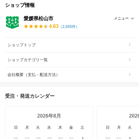
ショップ情報
愛媛県松山市
メニュー
4.63
（
2,045
件）
ショップトップ
ショップカテゴリ一覧
会社概要（支払・配送方法）
受注・発送カレンダー
2026年8月
20
日
月
火
水
木
金
土
日
月
火
26
27
28
29
30
31
1
30
31
1