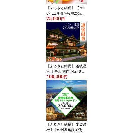
【ふるさと納税】 【202
6年11月頃から順次発
25,000
送】 紅まどんな ＜JA正
円
規化粧箱入り＞ 約3kg |
紅マドンナ べにまどんな
まどんな みかん ミカン
蜜柑 果物 くだもの フル
ーツ マドンナ べにまど
んな 高級 贈答 ギフト 贈
り物 柑橘 柑橘類 かんき
つ 愛果28号 愛媛 愛媛県
【ふるさと納税】 道後温
松山市
泉 ホテル 旅館 宿泊 共通
100,000
利用券 30,000円 | 旅行
円
トラベル チケット 宿泊
宿泊券 温泉旅行 旅館 ホ
テル 予約 観光 人気 おす
すめ 愛媛県 松山市
【ふるさと納税】 愛媛県
松山市の対象施設で使え