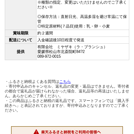
※種類の指定、変更はいただけませんのでご了承く
ださい※
◎保存方法：直射日光、高温多湿を避け常温にて保
管
◎特定原材料(７品目)使用：乳・卵・小麦
賞味期限
約２週間
配送について
入金確認後10日程度で発送
有限会社 ミヤザキ（ラ・ブランシュ）
提供
愛媛県松山市北斎院町84?2
089-972-0015
・ふるさと納税よくある質問は
こちら
・寄付申込みのキャンセル、返礼品の変更・返品はできません。寄付者
の都合で返礼品が届けられなかった場合、返礼品等の再送はいたしませ
ん。あらかじめご了承ください。
・この商品はふるさと納税の返礼品です。スマートフォンでは「購入手
続きへ」と表記されておりますが、寄付申込みとなりますのでご了承く
ださい。