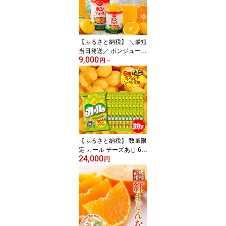
【ふるさと納税】 ＼最短
当日発送／ ポンジュース
9,000
ペットボトル 800ml×6本
円
～
/ 280ml×24本 | みかんジ
ュース オレンジジュース
果汁100％ 飲料 果汁飲料
オレンジ みかん ドリン
ク 常温 ご当地 お土産 人
気 おすすめ 愛媛県 松山
市 POM えひめ飲料
【ふるさと納税】 数量限
定 カール チーズあじ 64
24,000
g×10袋 3ケース 西日本
円
限定 スナック菓子 まと
め買い お菓子 おやつ お
つまみ イベント パーテ
ィー 子供 大人 人気 懐か
しの味 ギフト 詰め合わ
せ 家族 送料無料 愛媛県
松山市 明治 meiji