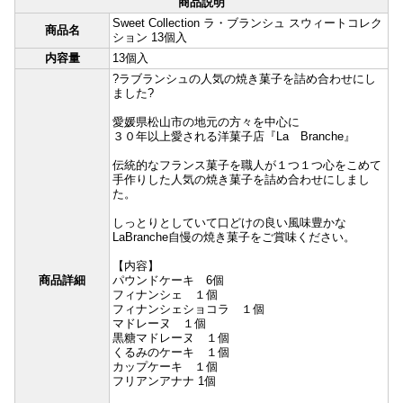
商品説明
Sweet Collection ラ・ブランシュ スウィートコレク
商品名
ション 13個入
内容量
13個入
?ラブランシュの人気の焼き菓子を詰め合わせにし
ました?
愛媛県松山市の地元の方々を中心に
３０年以上愛される洋菓子店『La Branche』
伝統的なフランス菓子を職人が１つ１つ心をこめて
手作りした人気の焼き菓子を詰め合わせにしまし
た。
しっとりとしていて口どけの良い風味豊かな
LaBranche自慢の焼き菓子をご賞味ください。
【内容】
商品詳細
パウンドケーキ 6個
フィナンシェ １個
フィナンシェショコラ １個
マドレーヌ １個
黒糖マドレーヌ １個
くるみのケーキ １個
カップケーキ １個
フリアンアナナ 1個