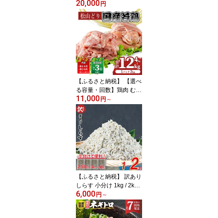
20,000
る楽天トラベルクーポン
円
寄付額2万円 | ふるさと納
税 宿泊 旅行 トラベル 温
泉 家族旅行 カップル 観
光 旅行 ホテル 旅館 クー
ポン チケット 父の日 母
の日 全国旅行支援 宿泊
予約 予約 プレゼント 四
国 愛媛県 松山市
【ふるさと納税】 【選べ
る容量・回数】鶏肉 むね
11,000
肉 もも肉 4kg 8kg 12kg |
円
～
国産 銘柄鶏 若鶏 鶏肉 鳥
肉 モモ肉 ムネ肉 小分け
冷凍 カット 高タンパク
低カロリー BBQ 焼き鳥
唐揚げ 親子丼 チキンス
テーキ 鍋料理 定期便 ギ
フト 贈答用 惣菜 愛媛県
松山市 送料無料
【ふるさと納税】 訳あり
しらす 小分け 1kg / 2kg
6,000
釜揚げしらす しらす干し
円
～
無選別 不揃い 冷凍しら
す 海鮮丼 魚介 グルメ ご