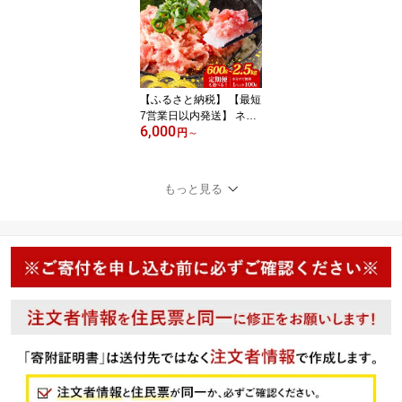
はんのお供 しらす丼 パ
スタ ピザ 卵焼き 酒の肴
おつまみ 冷凍 小分け保
存 時短調理 お取り寄せ
グルメ 人気 おすすめ 愛
媛県 松山市 送料無料
【ふるさと納税】 【最短
7営業日以内発送】 ネギ
6,000
トロ 600g / 800g / 1.2kg
円
～
/ 1.8kg / 2.5kg (1パック1
00g ) | 手作り 小分け 定
期便 手詰め ねぎとろ マ
もっと見る
グロ 鮪 まぐろたたき ね
ぎまぐろ 粗びき 魚介 個
包装 冷凍 人気 おすすめ
送料無料 お取り寄せ 愛
媛県 松山市