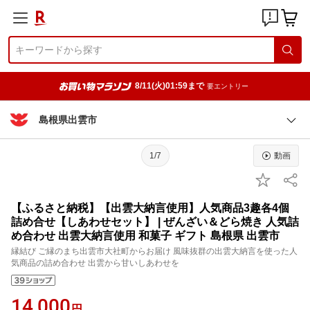
8/11(火)01:59まで
要エントリー
島根県出雲市
1/7
動画
【ふるさと納税】【出雲大納言使用】人気商品3趣各4個
詰め合せ【しあわせセット】 | ぜんざい＆どら焼き 人気詰
め合わせ 出雲大納言使用 和菓子 ギフト 島根県 出雲市
縁結び ご縁のまち出雲市大社町からお届け 風味抜群の出雲大納言を使った人
気商品の詰め合わせ 出雲から甘いしあわせを
14,000
円