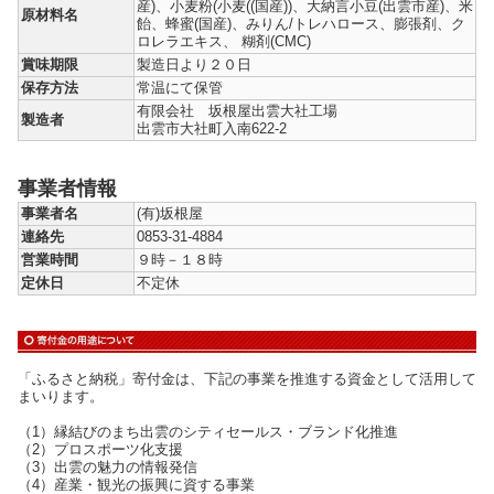
産)、小麦粉(小麦((国産))、大納言小豆(出雲市産)、米
原材料名
飴、蜂蜜(国産)、みりん/トレハロース、膨張剤、ク
ロレラエキス、 糊剤(CMC)
賞味期限
製造日より２０日
保存方法
常温にて保管
有限会社 坂根屋出雲大社工場
製造者
出雲市大社町入南622-2
事業者情報
事業者名
(有)坂根屋
連絡先
0853-31-4884
営業時間
９時－１８時
定休日
不定休
「ふるさと納税」寄付金は、下記の事業を推進する資金として活用して
まいります。
（1）縁結びのまち出雲のシティセールス・ブランド化推進
（2）プロスポーツ化支援
（3）出雲の魅力の情報発信
（4）産業・観光の振興に資する事業