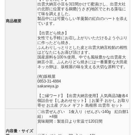
出雲大納言小豆を3日間かけて蜜漬けし、出雲大社
の北部に位置する鵜鷺(うさぎ)地区でとれる藻塩に
て味を調えました。
製品中には可愛らしい羊羹製の紅白のハートを添え
商品概要
ています。
【出雲どら焼き】
女性でも手軽にお召し上がりいただけるよう小ぶり
に作ったどら焼き。
ふんわりしっとりとした皮と出雲大納言粒餡の相性
はどなたにもお喜び頂けます。
国産原料を100％使用。中でも風味豊かな出雲産大
納言小豆、ふんわりどら焼きには一番重要な大田産
ネッカ卵は、坂根屋の味を支える大切な原料です。
(有)坂根屋
0853-31-4884
sakaneya.jp
【ご縁ワード】【出雲大納言使用】人気商品3趣各4
個詰合せ【しあわせセット】 | お菓子 おかし お取り
寄せ お土産 グルメ ギフト 島根県 出雲市 セット
〇出雲ぜんざい 1食入り（ぜんざい140g 紅白餅1
組） ×4個
賞味期間：製造日より常温で120日間
内容量・サイズ