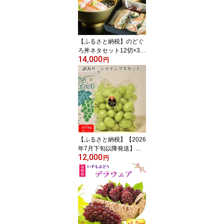
麺つゆ付き ギフト 島根
県 出雲市
【ふるさと納税】のどぐ
ろ丼ネタセット12切×3P
14,000
特製だし醤油付き | 海
円
鮮丼 海鮮 ギフト 贈り物
日本ギフト大賞2023 ふ
るさとギフト最高賞受賞
全国ご当地どんぶり選手
権 2連覇 有限会社日本海
【ふるさと納税】【2026
年7月下旬以降発送】い
12,000
ずもぶどう 訳ありシャイ
円
ンマスカット（粒っこ）
1kg見当 新鮮 甘い フル
ーツ 果物 | 粒っこ ぶどう
葡萄 果物 フルーツ 先行
予約 お取り寄せ バラ