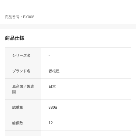
商品番号：BY008
商品仕様
シリーズ名
-
ブランド名
坂根屋
原産国／製造
日本
国
総重量
880g
総個数
12