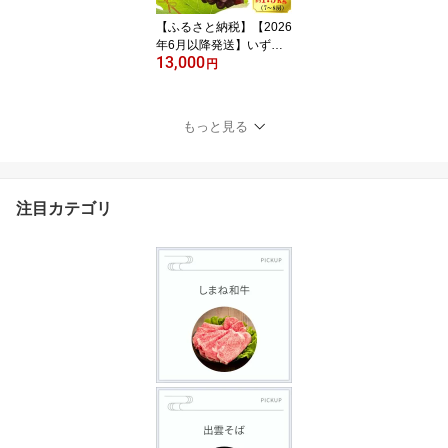
【ふるさと納税】【2026
年6月以降発送】いずも
13,000
ぶどうデラウェア 約1.5k
円
g 7-8房 美味しい 先行予
約 フルーツ 果物
もっと見る
注目カテゴリ