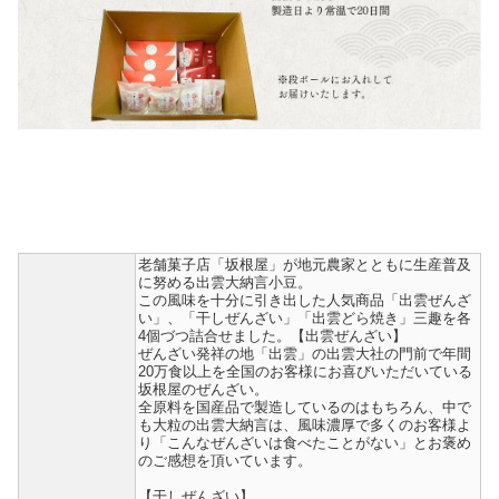
老舗菓子店「坂根屋」が地元農家とともに生産普及
に努める出雲大納言小豆。
この風味を十分に引き出した人気商品「出雲ぜんざ
い」、「干しぜんざい」「出雲どら焼き」三趣を各
4個づつ詰合せました。【出雲ぜんざい】
ぜんざい発祥の地「出雲」の出雲大社の門前で年間
20万食以上を全国のお客様にお喜びいただいている
坂根屋のぜんざい。
全原料を国産品で製造しているのはもちろん、中で
も大粒の出雲大納言は、風味濃厚で多くのお客様よ
り「こんなぜんざいは食べたことがない」とお褒め
のご感想を頂いています。
【干しぜんざい】