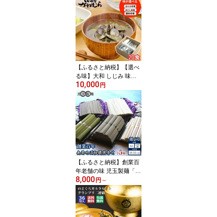
湖産 冷凍 特大サイズ 砂
抜き 水洗い済 加熱用 漁
師直送 新鮮 味噌汁 お取
り寄せ グルメ 名物 小分
け 島根県 出雲市
【ふるさと納税】【選べ
る味】大和 しじみ 味噌
10,000
汁 20食 宍道湖産 簡易 タ
円
イプ みそ汁 みそしる | し
じみ味噌汁 選べる 調味
みそ 赤だし 具入り レト
ルト インスタント ギフ
ト 贈答用 島根県 出雲市
【ふるさと納税】創業百
年老舗の味 児玉製麺「出
8,000
雲そば・和麺詰合せ」16
円
～
～53人前 単品/定期便選
択可 | 出雲そば＆和麺詰
め合わせ 長期保存 食べ
比べ 非常食 年越しそば