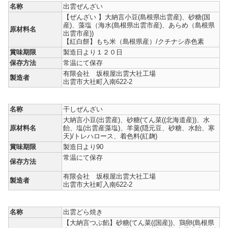
名称
出雲ぜんざい
【ぜんざい 】大納言小豆(島根県出雲産)、砂糖(国
産)、藻塩（海水(島根県出雲市産)、あらめ（島根県
原材料名
出雲市産))
【紅白餅】もち米（島根県産）/クチナシ赤色素
賞味期限
製造日より１２０日
保存方法
常温にて保存
有限会社 坂根屋出雲大社工場
製造者
出雲市大社町入南622-2
名称
干しぜんざい
大納言小豆(出雲産)、砂糖(てん菜((北海道産))、水
原材料名
飴、塩(出雲産藻塩)、羊羹(隠元豆、砂糖、水飴、寒
天)/トレハロース、着色料(紅麹)
賞味期限
製造日より90
常温にて保存
保存方法
有限会社 坂根屋出雲大社工場
製造者
出雲市大社町入南622-2
名称
出雲どら焼き
【大納言つぶ餡】砂糖(てん菜((国産))、鶏卵(島根県