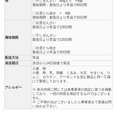
等
〇干しぜんざい 80g入り ×4個
賞味期間：製造日より常温で90日間
〇出雲どら焼き × 4個
賞味期間：製造日より常温で20日間
〇出雲ぜんざい
製造日より常温で120日間
〇干しぜんざい
賞味期限
製造日より常温で120日間
〇出雲どら焼き
製造日より常温で20日間
配送方法
常温
発送期日
決済から14日前後で発送
小麦、卵
小麦、卵、乳、胡麻、くるみ、大豆、やまいも、り
んご、ゼラチン、アーモンドを含む製品と同一工場
にて製造しております。
アレルギー
※ 表示内容に関しては各事業者の指定に基づき掲載
しており、一切の内容を保証するものではございま
せん。
※ ご不明の点がございましたら事業者まで直接お問
い合わせ下さい。