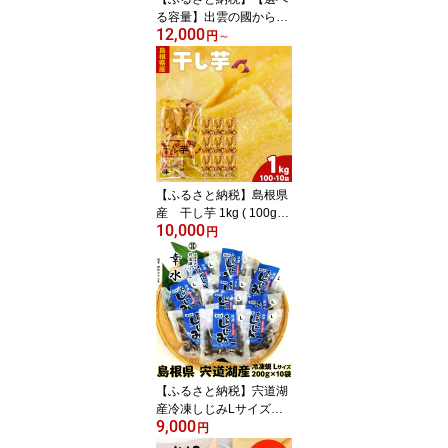
る容量】出雲の國からの
12,000
贈り物～トマトを超えた
円
～
超トマト1kg・2kg・3kg
| トマト 選べる容量 1kg
2kg 3kg 野菜 美味しい 甘
い 数量限定 期間限定 お
取り寄せ 新鮮 高糖度 島
根県 出雲市
【ふるさと納税】島根県
産 干し芋 1kg ( 100g×1
10,000
0袋 ) | ほしいも 干し芋
円
ほし芋 国産 さつまいも
さつま芋 芋 いも 100g 小
分け 個包装 お菓子 おつ
まみ おやつ 保存食 お取
り寄せ グルメ 人気 おす
すめ 島根県 出雲市
【ふるさと納税】宍道湖
産冷凍しじみLサイズ
9,000
（殻幅14mm～16mm）2
円
00g×10袋 | しじみ 宍道