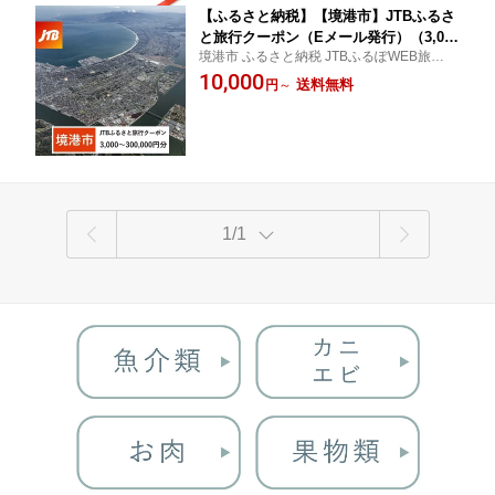
【ふるさと納税】【境港市】JTBふるさ
と旅行クーポン（Eメール発行）（3,000
境港市 ふるさと納税 JTBふるぽWEB旅行ク
円分～150,000円分） | 旅行 トラベル 予
ーポン（JTBホームページ)
10,000
約 国内旅行 JTB 宿泊 観光 体験 旅行券
送料無料
円
～
宿泊券 旅行予約 温泉 ホテル 旅館 チケ
ット 子供 子連れ カップル 家族 人気 お
すすめ 旅行クーポン
1/1