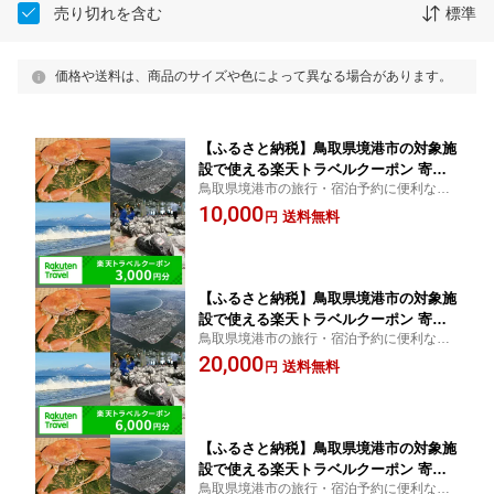
売り切れを含む
標準
価格や送料は、商品のサイズや色によって異なる場合があります。
【ふるさと納税】鳥取県境港市の対象施
設で使える楽天トラベルクーポン 寄附
鳥取県境港市の旅行・宿泊予約に便利な楽
額10,000円
天トラベルクーポン！ ふるさと納税 境港市
10,000
送料無料
円
チケット 宿泊券 旅館 ホテル 温泉
【ふるさと納税】鳥取県境港市の対象施
設で使える楽天トラベルクーポン 寄附
鳥取県境港市の旅行・宿泊予約に便利な楽
額20,000円
天トラベルクーポン！ ふるさと納税 境港市
20,000
送料無料
円
チケット 宿泊券 旅館 ホテル 温泉
【ふるさと納税】鳥取県境港市の対象施
設で使える楽天トラベルクーポン 寄附
鳥取県境港市の旅行・宿泊予約に便利な楽
額30,000円