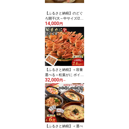
【ふるさと納税】のどぐ
ろ開干(大～中サイズ/2～
14,000
4尾) | のどぐろ ノドグロ
円
赤ムツ 干物 開き 一夜干
し 魚干物 高級魚 脂のり
脂がのった 旨味 凝縮
【ふるさと納税】＜容量
選べる＞松葉がに ボイル
32,000
姿(2～8枚・計600g～2.4
円
～
kg以上) | 松葉ガニ 松葉
がに ズワイガニ ずわい
がに 蟹 かに カニ ボイル
ボイル済み 茹で カニ姿
丸ごと
【ふるさと納税】＜選べ