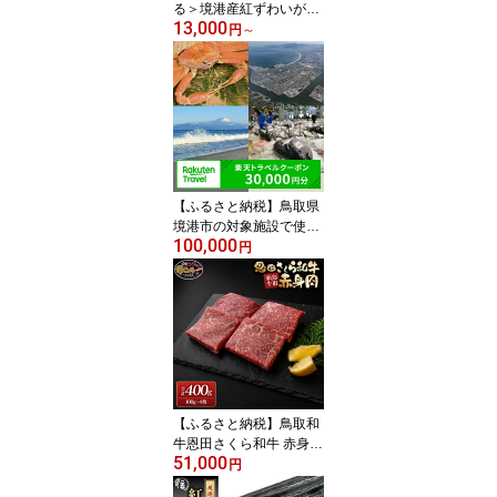
る＞境港産紅ずわいがに
13,000
使用！かにめし・かに雑
円
～
炊セット(4～6食) | かに
めし カニ飯 蟹飯 雑炊 カ
ニ雑炊 かに雑炊 海鮮ご
飯 海鮮 魚介 魚介類 紅ズ
ワイガニ 手軽
【ふるさと納税】鳥取県
境港市の対象施設で使え
100,000
る楽天トラベルクーポン
円
寄附額100,000円
【ふるさと納税】鳥取和
牛恩田さくら和牛 赤身肉
51,000
（計400g・100g×4枚) |
円
牛肉 和牛 黒毛和牛 鳥取