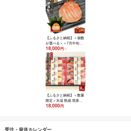
和牛 赤身肉 ステーキ カ
ット肉 ヘルシー あっさ
り 高たんぱく 柔らかい
【ふるさと納税】＜個数
が選べる＞＜7月中旬～9
18,000
月上旬発送不可＞「境港
円
～
産」紅ズワイガニの甲羅
盛り(1P～4P) | 甲羅盛り
カニ甲羅盛り 紅ズワイガ
ニ 蟹 かに カニ 海鮮 魚介
魚介類 カニ味噌 甲羅付
き 酒の肴
【ふるさと納税】＜数量
限定＞氷温 熟成 境港サ
18,000
ーモン3種セット(8切) |
円
サーモン 鮭 境港サーモ
ン 熟成サーモン 氷温熟
成 切り身 切身 海鮮 魚介
魚介類 セット 脂のり
受注・発送カレンダー