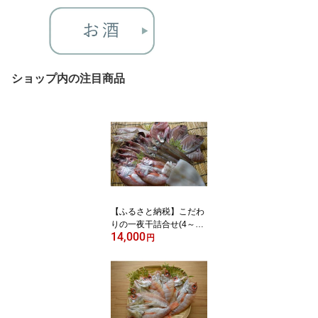
ショップ内の注目商品
【ふるさと納税】こだわ
りの一夜干詰合せ(4～5
14,000
種類) | 干物 ひもの 一夜
円
干し 魚干物 詰め合わせ
セット 食べ比べ 海鮮 魚
介 魚介類 旬 鮮魚 加工品