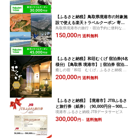
【ふるさと納税】鳥取県境港市の対象施
設で使える楽天トラベルクーポン 寄附
鳥取県境港市の旅行・宿泊予約に便利な楽
額150,000円
天トラベルクーポン！ ふるさと納税 境港市
150,000
送料無料
円
チケット 宿泊券 旅館 ホテル 温泉
【ふるさと納税】和荘むくげ 宿泊券(4名
様分) 【鳥取県 境港市】 | 宿泊券 宿泊チ
癒しの宿「和荘 むくげ」ふるさと納税 境
ケット 旅行券 旅館宿泊券 ペア宿泊 フ
港市 特産品
200,000
ァミリー宿泊 4名利用 旅行 観光 温泉宿
送料無料
円
【ふるさと納税】【境港市】JTBふるさ
と旅行券（紙券）（90,000円分～900,00
境港市 ふるさと納税 JTBデータサービス
0円分） | 旅行券 旅行チケット JTB旅行
300,000
券 ふるさと旅行券 宿泊券 旅行サポート
送料無料
円
～
チケット 利用券 観光旅行