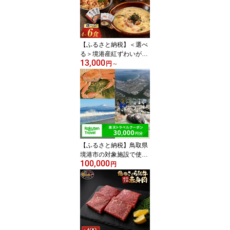
丸ごと
【ふるさと納税】＜選べ
る＞境港産紅ずわいがに
13,000
使用！かにめし・かに雑
円
～
炊セット(4～6食) | かに
めし カニ飯 蟹飯 雑炊 カ
ニ雑炊 かに雑炊 海鮮ご
飯 海鮮 魚介 魚介類 紅ズ
ワイガニ 手軽
【ふるさと納税】鳥取県
境港市の対象施設で使え
100,000
る楽天トラベルクーポン
円
寄附額100,000円