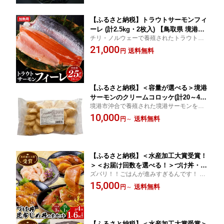
【ふるさと納税】トラウトサーモンフィ
ーレ (計2.5kg・2枚入) 【鳥取県 境港
チリ・ノルウェーで養殖されたトラウトサ
市】 | サーモン トラウトサーモン フィ
ーモンの中から色味・大きさ等を厳選して
21,000
ーレ 切身 刺身用 海鮮 魚介 魚介類 生食
送料無料
円
お届けいたします！ ふるさと納税 境港市
新鮮 刺身 サラダ
特産品 かに
【ふるさと納税】＜容量が選べる＞境港
サーモンのクリームコロッケ(計20～40
境港市沖合で養殖された境港サーモンを7.
個) | サーモンコロッケ クリームコロッ
2%使用！ ふるさと納税 境港市 特産品
10,000
ケ 鮭 サーモン 揚げ物 惣菜 おかず 海鮮
送料無料
円
～
魚介 魚介類 濃厚
【ふるさと納税】＜水産加工大賞受賞！
＞＜お届け回数を選べる！＞づけ丼・昆
ズバリ！！ごはんが進みすぎるんです！ ふ
布じめ丼の素セット(づけ丼×3本・昆布
るさと納税 境港市 特産品
15,000
じめ丼×1本・計4本×1～6回お届け）
送料無料
円
～
【鳥取県 境港市】 | 海鮮丼 づけ丼 漬け
丼 昆布じめ 昆布締め 丼の素 海鮮 魚介
魚介類 調味料 加工食品 セット
【ふるさと納税】＜水産加工大賞受賞＞