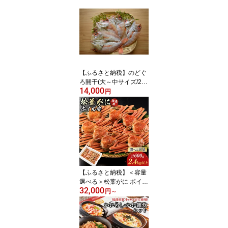
干し 魚干物 詰め合わせ
セット 食べ比べ 海鮮 魚
介 魚介類 旬 鮮魚 加工品
【ふるさと納税】のどぐ
ろ開干(大～中サイズ/2～
14,000
4尾) | のどぐろ ノドグロ
円
赤ムツ 干物 開き 一夜干
し 魚干物 高級魚 脂のり
脂がのった 旨味 凝縮
【ふるさと納税】＜容量
選べる＞松葉がに ボイル
32,000
姿(2～8枚・計600g～2.4
円
～
kg以上) | 松葉ガニ 松葉
がに ズワイガニ ずわい
がに 蟹 かに カニ ボイル
ボイル済み 茹で カニ姿