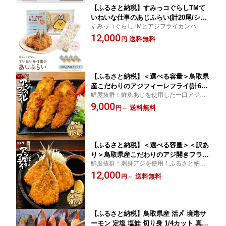
【ふるさと納税】すみっコぐらしTMて
いねいな仕事のあじふらい(計20尾/シー
すみっコぐらしTMとアジフライカンパニー
ル付) | アジフライ あじフライ 鯵フライ
が贈る本気のアジフライ！ ふるさと納税 境
12,000
揚げ物 フライ 惣菜 おかず お弁当 弁当
送料無料
円
港市 特産品 フライ
用 お弁当おかず 手軽
【ふるさと納税】＜選べる容量＞鳥取県
産こだわりのアジフィーレフライ(計600
鮮度抜群！鮮魚あじを使用した一口アジフ
g～1.8kg) | アジフライ あじフライ 鯵フ
ライ！ふるさと納税 境港市 特産品
9,000
ライ フィーレ フィレ フィーレフライ
送料無料
円
～
切身フライ 魚フライ 揚げ物
【ふるさと納税】＜選べる容量＞＜訳あ
り＞鳥取県産こだわりのアジ開きフライ
鮮度抜群！刺身アジを使用！ふるさと納税
(20枚/約1kg・30枚/約1.5kg) | アジフラ
境港市 特産品
12,000
イ あじフライ 鯵フライ 開きアジ 開き
送料無料
円
～
アジフライ 魚フライ 揚げ物 惣菜 おか
ず 海鮮
【ふるさと納税】鳥取県産 活〆 境港サ
ーモン 定塩 塩鮭 切り身 1/4カット 真空