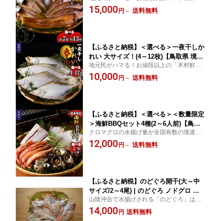
店」のふっくら干物！ ふるさと納税 境港市
15,000
め合わせ セット 食べ比べ バラエティ
送料無料
円
～
特産品
大容量 海鮮 魚介 魚介類
【ふるさと納税】＜選べる＞一夜干しか
れい 大サイズ！(4～12枚)【鳥取県 境港
地元民がハマる！お値段以上の「木村鮮魚
市】 | かれい カレイ 鰈 一夜干し 干物
店」のふっくら干物！ ふるさと納税 境港市
10,000
魚干物 大サイズ 大きめ ふっくら 淡白
送料無料
円
～
特産品
上品 旨味 焼き魚
【ふるさと納税】＜選べる＞＜数量限定
＞海鮮BBQセット4種(2～6人前)【鳥取
クロマグロの水揚げ量が全国有数の境港だ
県 境港市】 | 海鮮 BBQセット バーベキ
からできる店長自慢の豪華海鮮BBQセッ
12,000
ューセット 海鮮セット 魚介セット 魚介
送料無料
円
～
ト！ ふるさと納税 境港市 特産品
魚介類 詰め合わせ セット
【ふるさと納税】のどぐろ開干(大～中
サイズ/2～4尾) | のどぐろ ノドグロ 赤
山陰沖合で水揚げされる「のどぐろ」は脂
ムツ 干物 開き 一夜干し 魚干物 高級魚
のりもよく、旨味もありとても美味！ ふる
14,000
脂のり 脂がのった 旨味 凝縮
送料無料
円
さと納税 境港市 特産品 国産 干物