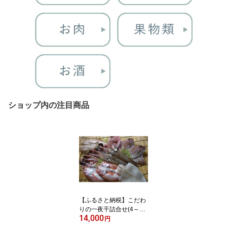
ショップ内の注目商品
【ふるさと納税】こだわ
りの一夜干詰合せ(4～5
14,000
種類) | 干物 ひもの 一夜
円