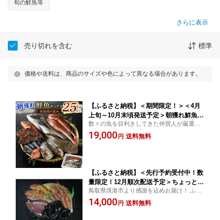
旬の鮮魚等
さらに表示
売り切れを含む
標準
価格や送料は、商品のサイズや色によって異なる場合があります。
【ふるさと納税】＜期間限定！＞＜4月
上旬～10月末頃発送予定＞朝獲れ鮮魚ボ
数々の魚を目利きしてきた仲買人が厳選セ
ックス「美保湾の恵み」(計2.5kg以上) |
レクト！ 鳥取県境漁港自慢の海の幸！ふる
19,000
鮮魚 魚 さかな 海鮮 魚介 魚介類 朝獲れ
送料無料
円
さと納税 境港市 特産品
朝どれ 新鮮 直送 鮮魚ボックス 詰め合
わせ セット
【ふるさと納税】＜先行予約受付中！数
量限定！12月順次配送予定＞ちょっと早
鳥取県境港市より感謝を込めお届け！ ふる
めの魚介福袋(4～5種類) | 魚介 魚介類
さと納税 境港市 特産品
14,000
海鮮 福袋 詰め合わせ セット バラエテ
送料無料
円
ィ おまかせ お楽しみ 旬 鮮魚 煮魚 焼き
魚