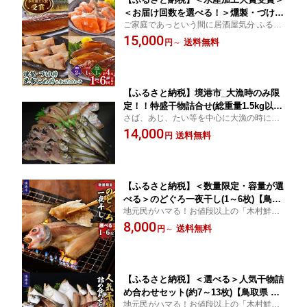
＜お届け回数を選べる！＞燻製・づけ
ご家庭であっという間に居酒屋気分 ふるさ
丼・昆布じめ丼の素詰合せ(燻製×2本・
と納税 境港市 特産品
15,000
づけ丼×1本・昆布じめ丼×1本・計4本×1
送料無料
円
～
～6回お届け）【鳥取県 境港市】 | 海鮮
燻製 燻製 海鮮 づけ丼 漬け丼 昆布じめ
昆布締め 丼の素 セット
【ふるさと納税】境港市_大漁時のみ限
定！！特盛干物詰合せ(総重量1.5kg以上)
さば、あじ、たい等を中心に大漁の時にし
| 干物 ひもの 一夜干し 魚干物 大容量 特
かお届けできない量やサイズでお届け！ ふ
14,000
盛 たっぷり ボリューム 食べ応え 詰め
送料無料
円
るさと納税 境港市 特産品 国産 干物
合わせ セット 鯖
【ふるさと納税】＜数量限定・容量が選
べる＞のどぐろ一夜干し(1～6枚)【鳥取
地元民がハマる！お値段以上の「木村鮮魚
県 境港市】 | のどぐろ ノドグロ 赤ムツ
店」のふっくら、脂ノリ抜群！ ふるさと納
8,000
一夜干し 干物 魚干物 高級魚 脂のり 脂
送料無料
円
～
税 境港市 特産品 国産 干物
がのった とろける 旨味 凝縮
【ふるさと納税】＜選べる＞人気干物詰
め合わせセット(約7～13枚)【鳥取県 境
地元民がハマる！お値段以上の「木村鮮魚
港市】 | 干物 ひもの 一夜干し 魚干物 詰