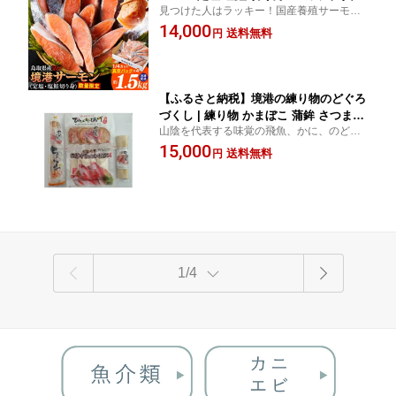
見つけた人はラッキー！国産養殖サーモン
パック×4 合計約1.5kg | サーモン 鮭 境
の美味しさがここに！ 大山の麓で育った稚
14,000
港サーモン 塩鮭 定塩 切り身 切身 焼き
送料無料
円
魚を境港の沖合で養殖したギンザケを使用
魚 海鮮 魚介 魚介類 脂のり 旨味 冷凍
しております！ふるさと納税 境港市 特産品
【ふるさと納税】境港の練り物のどぐろ
づくし | 練り物 かまぼこ 蒲鉾 さつま揚
山陰を代表する味覚の飛魚、かに、のどぐ
げ 魚加工品 海鮮 魚介 魚介類 のどぐろ
ろちくわと人気商品のいか、とうふちくわ
15,000
カニ 詰め合わせ セット
送料無料
円
の詰合せです！ふるさと納税 境港市 特産品
1/4