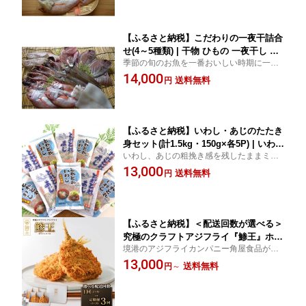
【ふるさと納税】こだわりの一夜干詰合
せ(4～5種類) | 干物 ひもの 一夜干し 魚
季節の旬のお魚を一番おいしい時期に一夜
干物 詰め合わせ セット 食べ比べ 海鮮
干しにした厳選詰合わせセット！ ふるさと
14,000
魚介 魚介類 旬 鮮魚 加工品
送料無料
円
納税 境港市 特産品 国産 干物
【ふるさと納税】いわし・あじのたたき
身セット(計1.5kg・150g×各5P) | いわし
いわし、あじの粗挽き感を残したままミン
鰯 あじ 鯵 たたき なめろう たたき身 魚
チ加工冷凍しました!ふるさと納税 境港市
13,000
ミンチ 海鮮 魚介 魚介類 加工魚 冷凍 小
送料無料
円
特産品 たたき身
分け
【ふるさと納税】＜配送回数が選べる＞
究極のクラフトアジフライ『鯵王』ホワ
境港のアジフライカンパニー角屋食品がそ
イトラベル(計4枚/定期便3回・計12枚) |
の名に懸けて作る究極のアジフライ！ふる
13,000
アジフライ あじフライ 鯵フライ 鯵王
送料無料
円
～
さと納税 境港市 特産品 フライ 定期便
ブランドアジフライ クラフトアジフラ
イ 高級惣菜 揚げ物 身