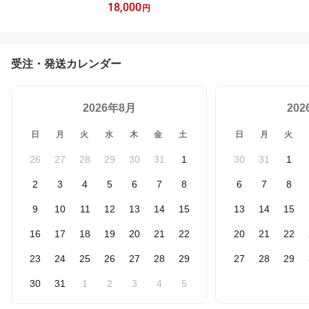
18,000
ーモン3種セット(8切) |
円
サーモン 鮭 境港サーモ
ン 熟成サーモン 氷温熟
成 切り身 切身 海鮮 魚介
魚介類 セット 脂のり
受注・発送カレンダー
2026年8月
20
日
月
火
水
木
金
土
日
月
火
26
27
28
29
30
31
1
30
31
1
2
3
4
5
6
7
8
6
7
8
9
10
11
12
13
14
15
13
14
15
16
17
18
19
20
21
22
20
21
22
23
24
25
26
27
28
29
27
28
29
30
31
1
2
3
4
5