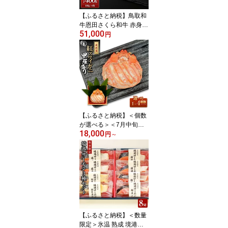
【ふるさと納税】鳥取和
牛恩田さくら和牛 赤身肉
51,000
（計400g・100g×4枚) |
円
牛肉 和牛 黒毛和牛 鳥取
和牛 赤身肉 ステーキ カ
ット肉 ヘルシー あっさ
り 高たんぱく 柔らかい
【ふるさと納税】＜個数
が選べる＞＜7月中旬～9
18,000
月上旬発送不可＞「境港
円
～
産」紅ズワイガニの甲羅
盛り(1P～4P) | 甲羅盛り
カニ甲羅盛り 紅ズワイガ
ニ 蟹 かに カニ 海鮮 魚介
魚介類 カニ味噌 甲羅付
き 酒の肴
【ふるさと納税】＜数量
限定＞氷温 熟成 境港サ