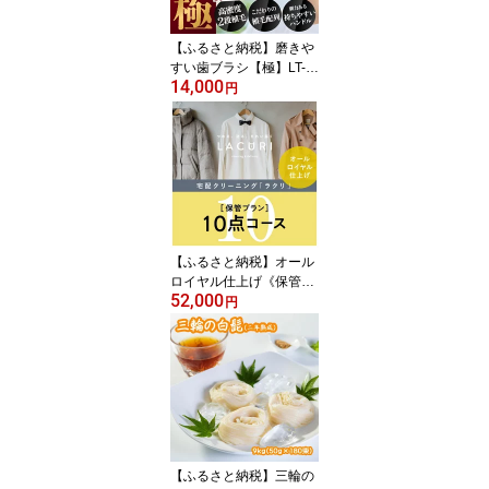
【ふるさと納税】磨きや
すい歯ブラシ【極】LT-5
14,000
3 ふつう 12本
円
【ふるさと納税】オール
ロイヤル仕上げ《保管
52,000
付》クリーニング10点コ
円
ース
【ふるさと納税】三輪の