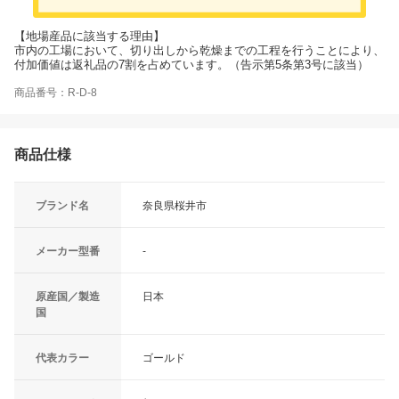
【地場産品に該当する理由】
市内の工場において、切り出しから乾燥までの工程を行うことにより、
付加価値は返礼品の7割を占めています。（告示第5条第3号に該当）
商品番号：R-D-8
商品仕様
ブランド名
奈良県桜井市
メーカー型番
-
原産国／製造
日本
国
代表カラー
ゴールド