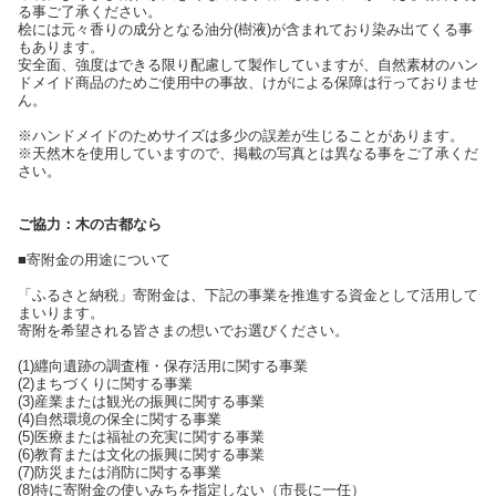
る事ご了承ください。
桧には元々香りの成分となる油分(樹液)が含まれており染み出てくる事
もあります。
安全面、強度はできる限り配慮して製作していますが、自然素材のハン
ドメイド商品のためご使用中の事故、けがによる保障は行っておりませ
ん。
※ハンドメイドのためサイズは多少の誤差が生じることがあります。
※天然木を使用していますので、掲載の写真とは異なる事をご了承くだ
さい。
ご協力：木の古都なら
■寄附金の用途について
「ふるさと納税」寄附金は、下記の事業を推進する資金として活用して
まいります。
寄附を希望される皆さまの想いでお選びください。
(1)纒向遺跡の調査権・保存活用に関する事業
(2)まちづくりに関する事業
(3)産業または観光の振興に関する事業
(4)自然環境の保全に関する事業
(5)医療または福祉の充実に関する事業
(6)教育または文化の振興に関する事業
(7)防災または消防に関する事業
(8)特に寄附金の使いみちを指定しない（市長に一任）