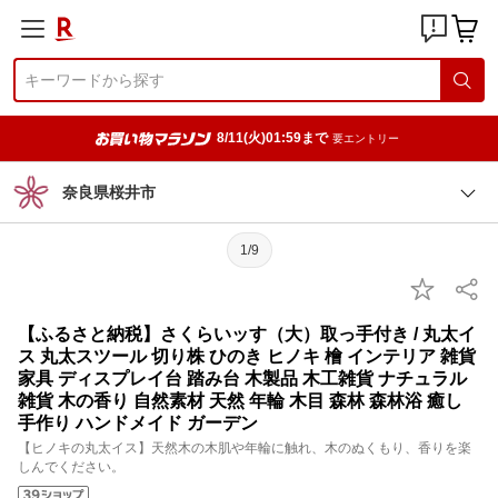
8/11(火)01:59まで
要エントリー
奈良県桜井市
1/9
【ふるさと納税】さくらいッす（大）取っ手付き / 丸太イ
ス 丸太スツール 切り株 ひのき ヒノキ 檜 インテリア 雑貨
家具 ディスプレイ台 踏み台 木製品 木工雑貨 ナチュラル
雑貨 木の香り 自然素材 天然 年輪 木目 森林 森林浴 癒し
手作り ハンドメイド ガーデン
【ヒノキの丸太イス】天然木の木肌や年輪に触れ、木のぬくもり、香りを楽
しんでください。