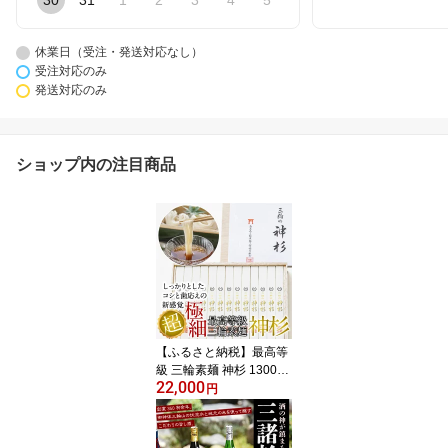
30
31
1
2
3
4
5
休業日（受注・発送対応なし）
受注対応のみ
発送対応のみ
ショップ内の注目商品
【ふるさと納税】最高等
級 三輪素麺 神杉 1300g
22,000
（50g×26束）／超極細
円
麺 素麺 そうめん 中元 歳
暮 ギフト 奈良 人気 贈り
物 御挨拶 内祝 御祝