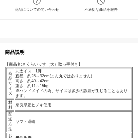
商品についての問い合わせ
不適切な商品を報告
商品説明
【商品名:さくらいッす（大）取っ手付き】
丸太イス 1脚
商
直径 約28～32cm(まん丸ではありません)
品
高さ 約40～42cm
サ
重さ 約11～15kg
イ
※ハンドメイドの為、サイズは多少の誤差が生じることもあり
ズ
ます。
材
奈良県産ヒノキ使用
料
配
送
ヤマト運輸
方
法
お