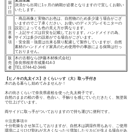
受注生産
届
決済から出荷に1ヶ月の納期が必要となりますので宜しくお願い
け
いたします。
日
・商品画像と実物のお色は、自然物のため多少違う場合がござ
いますのでご了承ください。お使いのディスプレイモニターの
注
設定によっても色の見え方が異なります。
意
・上記サイズは目安を記載しております。ハンドメイドの為、
事
サイズは多少の誤差がでる場合がございます。
項
・安全面・強度は出来る限り配慮して製作していますが、自然
素材のハンドメイド家具のため使用中の事故による保障は行っ
ておりません。
販
木の古都なら(伊藤木材株式会社)
売
奈良県桜井市戒重414-3
者
TEL:0744-42-3446
【ヒノキの丸太イス】さくらいッす（大）取っ手付き
木のある暮らし始めてみませんか！
木の街さくらいで奈良県産桧を使った丸太椅子です。
自然のままの桧の香り、色合い、手触りを感じていただきたく、無塗装
で仕上げています。
両サイドに取っ手がついておりますので持ち運びに便利です。
※注意事項※
十分乾燥をさせ加工しておりますが、自然木は調湿作用もあり、ご使用
環境によりひび割れが大きくなったり増加したりカビが生える場合があ