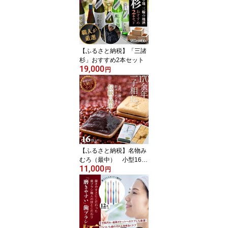
【ふるさと納税】「三諸
杉」おすすめ2本セット
19,000
円
【ふるさと納税】名物み
むろ（最中） 小型16個
11,000
入／もなか 和菓子 銘菓
円
小豆 奈良 大神神社 かの
こあん 献上品 お取り寄
せスイーツ 手土産 老舗
お祝い 内祝い お返し 大
納言小豆