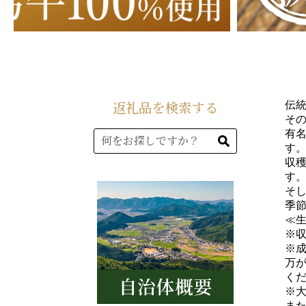
伝
そ
有
す
収
す
そ
季
≪
※
※
万
く
※
ま