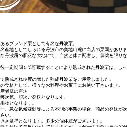
統あるブランド栗として有名な丹波栗。
の名産地としてしられる丹波市の奥地山麓に当店の栗園があり
名な丹波霧の肥沃な大地にて、自然と体に配慮し、農薬を限り
。
穫後一定期間０℃貯蔵することにより熟成された丹波栗は、し
。
して熟成され糖度の増した熟成丹波栗をご用意しました。
節の食材として、様々なお料理やお菓子にお使い下さいませ。
生産者様の声≫
収穫次第、順次ご発送となります。
成果物となります。
が一、急な気候変動等による不測の事態の場合、商品の発送が
ださい。
大きさ基準となります。多少の個体差がございます。
た気を付けて選果いたしておりますが、万が一の虫食い栗など