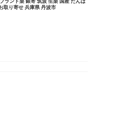
 ブランド栗 銀寄 筑波 生栗 国産 たんば
 お取り寄せ 兵庫県 丹波市