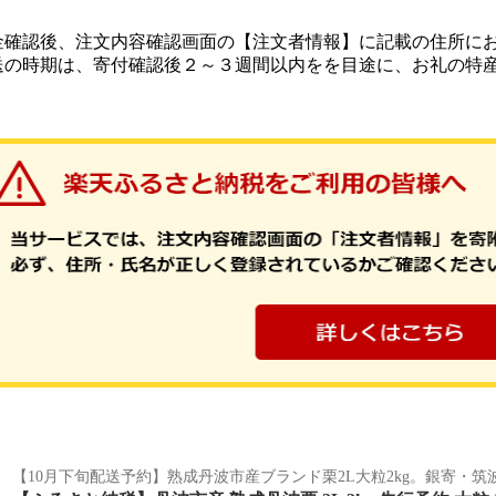
金確認後、注文内容確認画面の【注文者情報】に記載の住所に
送の時期は、寄付確認後２～３週間以内をを目途に、お礼の特
【10月下旬配送予約】熟成丹波市産ブランド栗2L大粒2kg。銀寄・