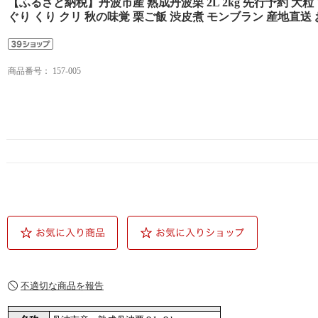
【ふるさと納税】丹波市産 熟成丹波栗 2L 2kg 先行予約 大粒
ぐり くり クリ 秋の味覚 栗ご飯 渋皮煮 モンブラン 産地直送
商品番号：
157-005
不適切な商品を報告