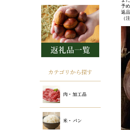
予
返
（