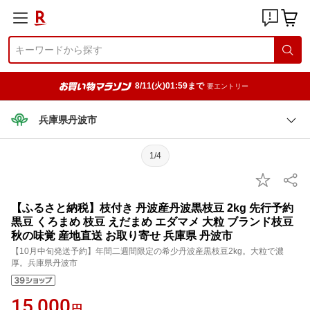
8/11(火)01:59まで
要エントリー
兵庫県丹波市
1/4
【ふるさと納税】枝付き 丹波産丹波黒枝豆 2kg 先行予約
黒豆 くろまめ 枝豆 えだまめ エダマメ 大粒 ブランド枝豆
秋の味覚 産地直送 お取り寄せ 兵庫県 丹波市
【10月中旬発送予約】年間二週間限定の希少丹波産黒枝豆2kg。大粒で濃
厚。兵庫県丹波市
15,000
円