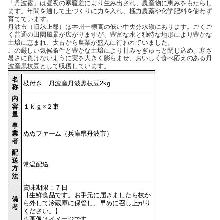
「丹波霧」は昼夜の寒暖差により生み出され、農産物に恵みをもたらし
ます。年間を通して土づくりに力を入れ、極力農薬や化学肥料を使わず
育てています。
丹波市（旧氷上郡）は本州一標高の低い中央分水嶺にあります。ごくご
く普通の田園風景が広がりますが、豊富な水と独特な地形により豊かな
土壌に恵まれ、太古から農業が盛んに行われていました。
この厳しい気候条件と豊かな土壌により甘みをぎゅっと閉じ込め、寒さ
暑さに負けないように実を大きく膨らませ、おいしく食べ応えのある丹
波産黒枝豆として収穫しています。
名
枝付き 丹波産丹波黒枝豆2kg
称
内
容
１ｋｇ×２束
量
事
業
ぬぬファーム（兵庫県丹波市）
者
配
送
常温配送
方
法
賞味期限：７日
【生鮮食品です。お手元に届きましたら枝か
備
ら外して冷蔵庫に保管し、早めに召し上がり
考
ください。】
※画像はイメージです