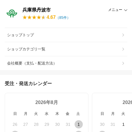
兵庫県丹波市
メニュー
4.67
（
85
件）
ショップトップ
ショップカテゴリ一覧
会社概要（支払・配送方法）
受注・発送カレンダー
2026年8月
20
日
月
火
水
木
金
土
日
月
火
26
27
28
29
30
31
1
30
31
1