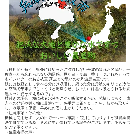
収穫期間が短く、県外にはめったに流通しない丹波の隠れた名産品。一
度食べたら忘れられない満足感。見た目・食感・香り・味どれをとって
もインパクトのある枝豆.薄皮まで黒いのが丹波黒枝豆です。
秋には枝豆として食べる分だけ収穫し、残った分は丹波のキリっと冷た
い空気で年末までじっくりと乾燥させ、お正月には黒豆煮とされる丹波
黒大豆に姿を変えるのです。
枝付きの場合、枝に残る水分をさやが吸収するため、乾燥しづらく、遠
方への発送や贈り物に最適です。お手元に届きましたら、枝から取り外
し、冷蔵庫で保管、早めにお召し上がりください。
〈注意事項・その他〉
機械を使用せず、人の目で一つ一つ確認・選別しておりますが減農薬農
法で育てている為、まれに虫が隠れている場合がございます。あらかじ
めご了承ください。
〈生産者様の声〉