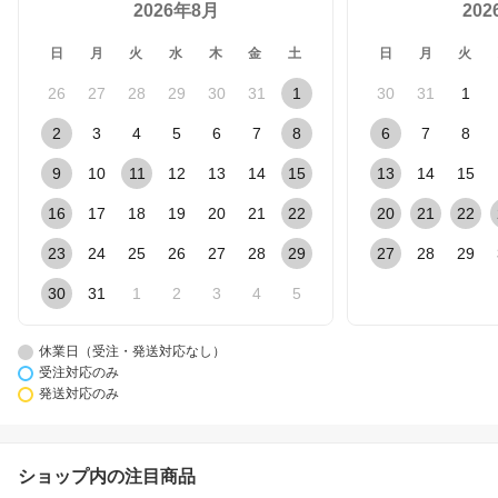
2026年8月
20
日
月
火
水
木
金
土
日
月
火
26
27
28
29
30
31
1
30
31
1
2
3
4
5
6
7
8
6
7
8
9
10
11
12
13
14
15
13
14
15
16
17
18
19
20
21
22
20
21
22
23
24
25
26
27
28
29
27
28
29
30
31
1
2
3
4
5
休業日（受注・発送対応なし）
受注対応のみ
発送対応のみ
ショップ内の注目商品