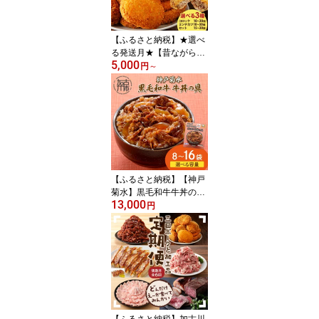
【ふるさと納税】★選べ
る発送月★【昔ながらの
5,000
お肉屋さん】ヒライの手
円
～
造りコロッケ ミンチカツ
セット《 惣菜 コロッケ
メンチカツ ミンチカツ
セット 詰め合わせ 手造
り 送料無料 プチギフト
ヒライ お弁当 冷凍食品
選べる発送月》
【ふるさと納税】【神戸
菊水】黒毛和牛牛丼の具
13,000
(100g×8袋〜16袋)《 黒
円
毛和牛 和牛 牛肉 国産 牛
丼の具 時短 レンチン 単
身赴任 牛丼 牛めし 冷凍
食品 冷凍 おかず セット
冷食 お惣菜 惣菜 肉 仕送
り 送料無料 レトルト 》
【ふるさと納税】加古川