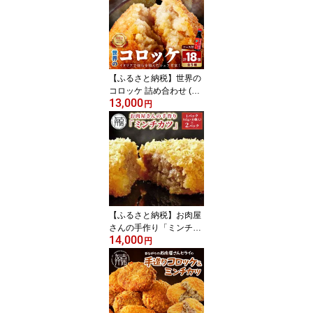
理済 真空パック 肉 肉汁
ビーフ 牛肉 送料無料 食
品 》
【ふるさと納税】世界の
コロッケ 詰め合わせ (ウ
13,000
スターソース付)《 惣菜
円
詰め合わせ 蟹クリームコ
ロッケ バジル風味ジェノ
ベーゼコロッケ 甘十郎さ
つまいもコロッケ お肉屋
さんのコロッケ トリュフ
贈答用 ギフト プレゼン
ト 贈り物 》
【ふるさと納税】お肉屋
さんの手作り「ミンチカ
14,000
ツ」(銘柄牛ミンチ使用)
円
《ミンチカツ 20個 福良
冷凍ミンチカツ ブランド
牛 国産牛 加古川牛 志方
牛》