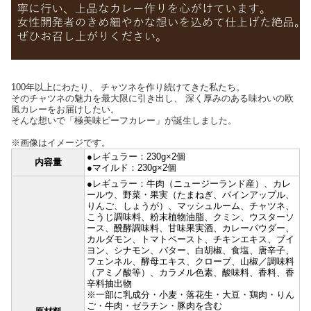
100年以上にわたり、 チャツネを作り続けてきた私たち。
そのチャツネの魅力を最大限に引き出し、 深く厚みのある味わいの欧
風カレーをお届けしたい。
そんな想いで「極美味ビーフカレー」が誕生しました。
※画像はイメージです。
●レギュラー：230g×2個
内容量
●マイルド：230g×2個
●レギュラー：牛肉（ニュージーランド産）、カレ
ールウ、野菜・果実（たまねぎ、パインアップル、
りんご、しょうが）、マッシュルーム、チャツネ、
こうじ調味料、粉末植物油脂、クミン、ウスターソ
ース、醗酵調味料、甘味果実酒、カレーパウダー、
カルダモン、トマトペースト、チキンエキス、ブイ
ヨン、シナモン、バター、白胡椒、食塩、唐辛子、
フェンネル、酵母エキス、クローブ、山椒／調味料
（アミノ酸等）、カラメル色素、酸味料、香料、香
辛料抽出物
※一部に乳成分・小麦・落花生・大豆・鶏肉・りん
ご・牛肉・ゼラチン・豚肉を含む