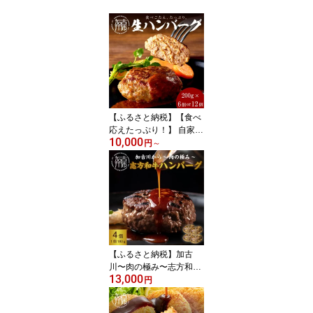
【ふるさと納税】【食べ
応えたっぷり！】 自家製
10,000
生ハンバーグ200g 6個 1
円
～
2個 《 惣菜 ハンバーグ
肉 小分け 簡単調理 冷凍
焼くだけ 加古川市 グル
メ 自家製 牛ミンチ おす
すめ プレゼント お取り
寄せ 選べる 》
【ふるさと納税】加古
川〜肉の極み〜志方和牛
13,000
ハンバーグ 《 志方和牛
円
和牛 和牛ハンバーグ ハ
ンバーグ 総菜 おかず 調