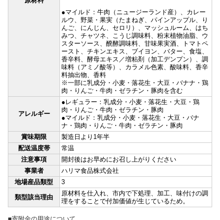
原材料
●マイルド：牛肉（ニュージーランド産）、カレー
ルウ、野菜・果実（たまねぎ、パインアップル、り
んご、にんじん、セロリ）、マッシュルーム、はち
みつ、チャツネ、こうじ調味料、粉末植物油脂、ウ
スターソース、醗酵調味料、甘味果実酒、トマトペ
ースト、チキンエキス、ブイヨン、バター、食塩、
香辛料、酵母エキス／増粘剤（加工デンプン）、調
味料（アミノ酸等）、カラメル色素、酸味料、香辛
料抽出物、香料
※一部に乳成分・小麦・落花生・大豆・バナナ・鶏
肉・りんご・牛肉・ゼラチン・豚肉を含む
●レギュラー：乳成分・小麦・落花生・大豆・鶏
肉・りんご・牛肉・ゼラチン・豚肉
アレルギー
●マイルド：乳成分・小麦・落花生・大豆・バナ
ナ・鶏肉・りんご・牛肉・ゼラチン・豚肉
賞味期限
製造日より1年半
配送温度帯
常温
注意事項
開封後はお早めにお召し上がりください
事業者
ハリマ食品株式会社
地場産品類型
3
原材料を仕入れ、市内で下処理、加工、味付けの調
類型該当理由
理をすることで付加価値が生じているため。
■寄附金の用途について