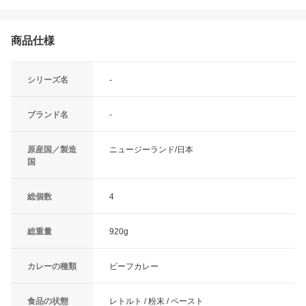
商品仕様
シリーズ名
-
ブランド名
-
原産国／製造
ニュージーランド/日本
国
総個数
4
総重量
920g
カレーの種類
ビーフカレー
食品の状態
レトルト / 粉末 / ペースト