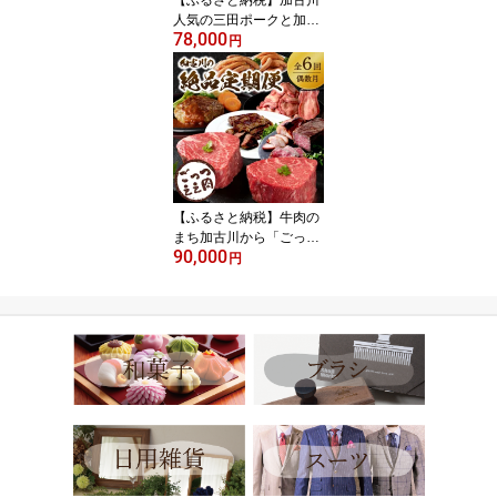
人気の三田ポークと加工
78,000
品定期便 偶数月にお届け
円
《 三田ポーク 豚肉 ブラ
ンド豚 ロース しゃぶし
ゃぶ コソラ餃子 餃子 牛
肉 コロッケ ミンチカツ
ローストビーフ 焼き豚
定期便 お取り寄せ 送料
無料 》
【ふるさと納税】牛肉の
まち加古川から「ごっつ
90,000
いええ肉」定期便全6回
円
《 定期便 牛タン ウイン
ナー サーロインステーキ
ステーキ ハンバーグ 神
戸牛 志方牛 豚 ロースト
ビーフ 》