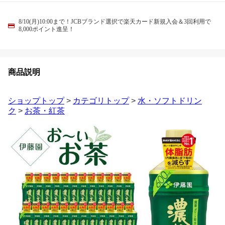
8/10(月)10:00まで！JCBブランド選択で楽天カード新規入会＆3回利用で
8,000ポイント進呈！
商品説明
ショップトップ
>
カテゴリトップ
>
水・ソフトドリン
ク
>
お茶・紅茶