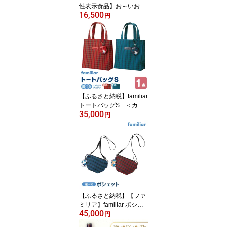
性表示食品】お～いお
16,500
茶 濃い茶 600ml×2ケ
円
ース（48本）
【ふるさと納税】familiar
トートバッグS ＜カラ
35,000
ー選択可＞● | バッグ 鞄
円
かはん カバン familiar キ
ッズ 子供 かわいい 可愛
い 子供用 子育て 子ども
用 おしゃれ 日用品 プレ
ゼント 誕生祝 誕生日 入
学 お祝い 入学祝 ふぁみ
りあ ギフト おでかけ 出
産 出産祝い
【ふるさと納税】【ファ
ミリア】familiar ポシェ
45,000
ット＜カラー選択可＞●
円