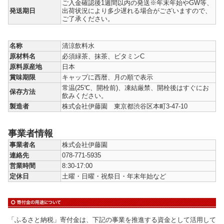
ご入金確認後1週間以内の発送※年末年始やGW等、
発送期日
出荷状況により多少遅れる場合がございますので、
ご了承ください。
名称
清涼飲料水
原材料名
必須緑茶、抹茶、ビタミンC
原料原産地
日本
賞味期限
キャップに西暦、月の順で表示
常温(25℃、開栓前)、凍結厳禁、開栓後はすぐにお
保存方法
飲みください。
製造者
株式会社伊藤園 東京都渋谷区本町3-47-10
事業者情報
事業者名
株式会社伊藤園
連絡先
078-771-5935
営業時間
8:30-17:00
定休日
土曜・日曜・祝祭日・年末年始など
「ふるさと納税」寄付金は、下記の事業を推進する資金として活用して