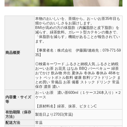
本物のおいしいを、茶畑から。お～いお茶35年目も
畑からのおいしさをお届けします。
BMIが高めの方の体脂肪（内臓脂肪と皮下脂肪）を
減らす、緑茶飲料。ガレート型カテキンの働きで、
「体脂肪を減らす」機能があることが報告されてい
ます。
【事業者名：株式会社 伊藤園/連絡先：078-771-59
商品概要
35】
◎検索キーワード ふるさと納税人気 ふるさと納税
おーいお茶 お花見 はなみ BBQ バーベキュー 緑茶
おでかけ 飲み物 外出 夏休み 冬休み 春休み 48本セ
ット ペットボトル飲料 健康 飲料ソフトドリンク ま
とめ買い 常備品 お茶 備蓄 ストック ドリンク 常温
保存 濃茶 濃い
お～いお茶 濃い茶600ml（１ケース24本入り）×２
内容量・サイズ
ケース
等
【原材料名】緑茶、抹茶、ビタミンC
有効期限（保存
製造日より270日(常温)
方法）
配送方法
常温