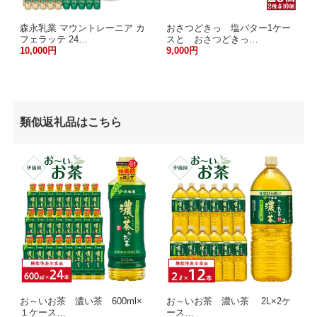
森永乳業 マウントレーニア カ
おさつどきっ 塩バター1ケー
フェラッテ 24…
スと おさつどきっ…
10,000円
9,000円
類似返礼品はこちら
お～いお茶 濃い茶 600ml×
お～いお茶 濃い茶 2L×2ケ
１ケース…
ース…