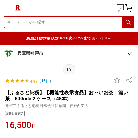
8/11(火)01:59まで
要エントリー
兵庫県神戸市
1/9
（
15
件）
4.87
【ふるさと納税】【機能性表示食品】お～いお茶 濃い
茶 600ml×２ケース（48本）
神戸市 ふるさと納税 株式会社伊藤園 神戸西支店
16,500
円