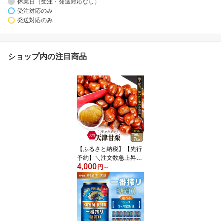
休業日（受注・発送対応なし）
受注対応のみ
発送対応のみ
ショップ内の注目商品
【ふるさと納税】【先行
予約】＼注文数急上昇／
4,000
無添加 大粒天津甘栗
円
～
《選べる700g～7kg》 2
026年10月下旬より順次
発送 【沖縄県・離島配送
不可】 | 食べ応え 鮮度抜
群 栗 焼いた当日の甘栗
のみ使用 新栗炒りたて