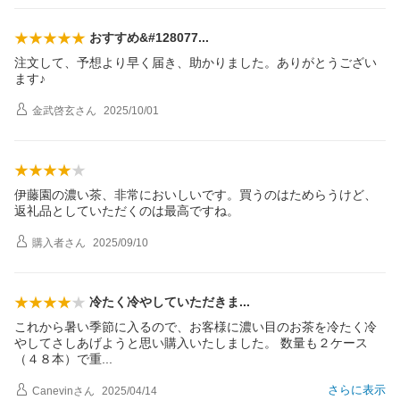
おすすめ&#12807
7
注文して、予想より早く届き、助かりました。ありがとうござい
ます♪
金武啓玄
さん
2025/10/01
伊藤園の濃い茶、非常においしいです。買うのはためらうけど、
返礼品としていただくのは最高ですね。
購入者
さん
2025/09/10
冷たく冷やしていただき
ま
これから暑い季節に入るので、お客様に濃い目のお茶を冷たく冷
やしてさしあげようと思い購入いたしました。 数量も２ケース
（４８本）で
重
さらに表示
Canevin
さん
2025/04/14