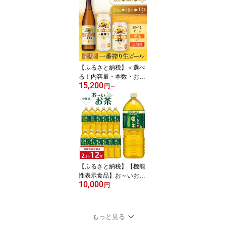
【ふるさと納税】＜選べ
る！内容量・本数・お届
15,200
け回数＞キリン一番搾り
円
～
生ビール 神戸工場産 一
番搾り生ビール キリンビ
ール 神戸市 お酒 ビール |
麒麟 KIRIN 缶ビール 酒
お酒 さけ 詰合せ 24本 一
番絞り アルコール お取
り寄せ 人気 おすすめ ア
ウトドア BBQ
【ふるさと納税】【機能
性表示食品】お～いお
10,000
茶 濃い茶 2L×2ケー
円
ス（12本）
もっと見る