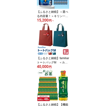
冷凍庫保管 アレンジOK
送料無料 保存料不使用
【ふるさと納税】＜選べ
る内容量！＞キリン一番
15,200
搾り 糖質ゼロ 350mL缶
円
～
キリンビール 神戸工場 |
キリンビール 缶 ギフト
麒麟 麦酒 酒 お酒 さけ お
取り寄せ 宅飲み 家飲み
パーティ セット 詰め合
わせ 兵庫県 神戸市 D120
8-17
【ふるさと納税】familiar
トートバッグM ＜カラ
40,000
ー選択可＞● | バッグ 鞄
円
かはん カバン familiar キ
ッズ 子供 かわいい 可愛
い 子供用 子育て 子ども
用 おしゃれ 日用品 プレ
ゼント 誕生祝 誕生日 入
学 お祝い 入学祝 ふぁみ
りあ ギフト おでかけ 出
産 出産祝い
【ふるさと納税】【機能