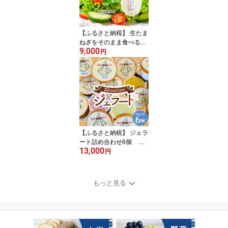
休日 昆虫グッズ 昆虫採
集 ブリード インセクト
No.231
【ふるさと納税】 生たま
ねぎをそのまま食べるド
9,000
レッシング1本 ／ 生ドレ
円
ッシング 生玉ねぎ タマ
ネギ 玉ねぎ 玉葱 国産 非
加熱 非加熱製法 調味料
ソース サラダ 野菜 ロー
ストビーフ 揚げ物 美味
しい 送料無料 大阪府 No.
313
【ふるさと納税】 ジェラ
ート詰め合わせ6個 計6
13,000
00g ／ ミルク ジェラー
円
ト gelato 卵不使用 野菜
果物 カップ カップアイ
ス 詰め合わせ お取り寄
もっと見る
せ スイーツ ご当地 デザ
ート 送料無料 大阪府 No.
122