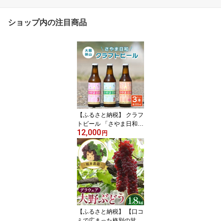
ショップ内の注目商品
【ふるさと納税】 クラフ
トビール 「さやま日和」
12,000
3本 セット 大阪狭山 ／
円
クラフトビール 飲み比べ
ビールセット 地ビール
フルーティー ビール ぶ
どうビール ヴァイツェン
ペールエール 季節限定
お酒ギフト 家飲み おし
ゃれ ギフト プレゼント
晩酌 飲みやすい No.373
【ふるさと納税】 【口コ
ミで広まった格別の甘