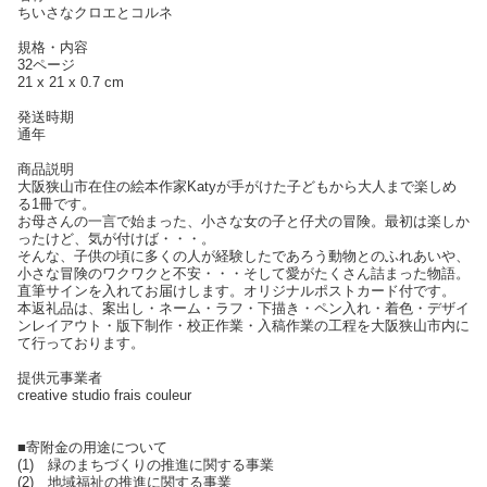
ちいさなクロエとコルネ
規格・内容
32ページ
21 x 21 x 0.7 cm
発送時期
通年
商品説明
大阪狭山市在住の絵本作家Katyが手がけた子どもから大人まで楽しめ
る1冊です。
お母さんの一言で始まった、小さな女の子と仔犬の冒険。最初は楽しか
ったけど、気が付けば・・・。
そんな、子供の頃に多くの人が経験したであろう動物とのふれあいや、
小さな冒険のワクワクと不安・・・そして愛がたくさん詰まった物語。
直筆サインを入れてお届けします。オリジナルポストカード付です。
本返礼品は、案出し・ネーム・ラフ・下描き・ペン入れ・着色・デザイ
ンレイアウト・版下制作・校正作業・入稿作業の工程を大阪狭山市内に
て行っております。
提供元事業者
creative studio frais couleur
■寄附金の用途について
(1) 緑のまちづくりの推進に関する事業
(2) 地域福祉の推進に関する事業