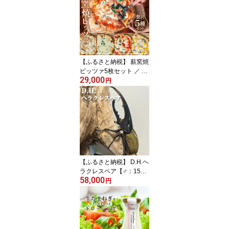
ブドウ ぶどう 葡萄 送料
無料 大阪府 No.310
【ふるさと納税】 薪窯焼
ピッツァ5枚セット ／ ピ
29,000
ザ 窯焼き セット 自家製
円
マルゲリータ クワトロフ
ォルマッジ 惣菜 おかず
冷凍食品 国産小麦 ピザ
窯焼きピザ 冷凍セット
お取り寄せグルメ トウモ
ロコシ ハム 人気 トマト
チーズ No.322
【ふるさと納税】 D.H.ヘ
ラクレスペア【♂：150m
58,000
m台/♀：フリーサイズ】
円
／ ヘラクレスオオカブト
成虫 ペア 昆虫 大型カブ
トムシ 飼育 観察 昆虫好
き 飼育セット 生体 標本
夏休み 自由研究 子ども