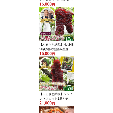
16,000
さ】堀井農園大野ぶどう
円
（デラウェア）1.8kg / 高
糖度 葡萄 ブドウ 果物 フ
ルーツ 国産 送料無料 大
阪府 No.252
【ふるさと納税】No.248
5時収穫の朝摘み産直
15,000
【マルイケ池田園】大野
円
ぶどう（デラウェア）1.
5kg / 高糖度 葡萄 ブドウ
果物 フルーツ 国産 送料
無料 大阪府
【ふるさと納税】シャイ
ンマスカット1房とデラ
21,000
ウエアの詰め合わせ / 皮
円
ごと食べられる 甘い セ
ット 果物 果実 フルーツ