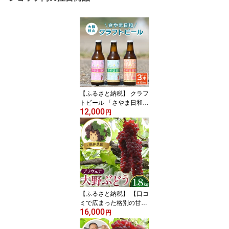
【ふるさと納税】 クラフ
トビール 「さやま日和」
12,000
3本 セット 大阪狭山 ／
円
クラフトビール 飲み比べ
ビールセット 地ビール
フルーティー ビール ぶ
どうビール ヴァイツェン
ペールエール 季節限定
お酒ギフト 家飲み おし
ゃれ ギフト プレゼント
晩酌 飲みやすい No.373
【ふるさと納税】 【口コ
ミで広まった格別の甘
16,000
さ】堀井農園大野ぶどう
円
（デラウェア）1.8kg / 高