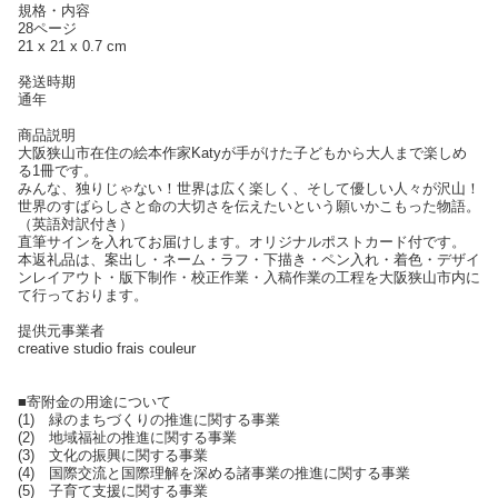
規格・内容
28ページ
21 x 21 x 0.7 cm
発送時期
通年
商品説明
大阪狭山市在住の絵本作家Katyが手がけた子どもから大人まで楽しめ
る1冊です。
みんな、独りじゃない！世界は広く楽しく、そして優しい人々が沢山！
世界のすばらしさと命の大切さを伝えたいという願いかこもった物語。
（英語対訳付き）
直筆サインを入れてお届けします。オリジナルポストカード付です。
本返礼品は、案出し・ネーム・ラフ・下描き・ペン入れ・着色・デザイ
ンレイアウト・版下制作・校正作業・入稿作業の工程を大阪狭山市内に
て行っております。
提供元事業者
creative studio frais couleur
■寄附金の用途について
(1) 緑のまちづくりの推進に関する事業
(2) 地域福祉の推進に関する事業
(3) 文化の振興に関する事業
(4) 国際交流と国際理解を深める諸事業の推進に関する事業
(5) 子育て支援に関する事業