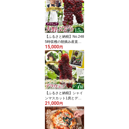
糖度 葡萄 ブドウ 果物 フ
ルーツ 国産 送料無料 大
阪府 No.252
【ふるさと納税】No.248
5時収穫の朝摘み産直
15,000
【マルイケ池田園】大野
円
ぶどう（デラウェア）1.
5kg / 高糖度 葡萄 ブドウ
果物 フルーツ 国産 送料
無料 大阪府
【ふるさと納税】シャイ
ンマスカット1房とデラ
21,000
ウエアの詰め合わせ / 皮
円
ごと食べられる 甘い セ
ット 果物 果実 フルーツ
ブドウ ぶどう 葡萄 送料
無料 大阪府 No.310