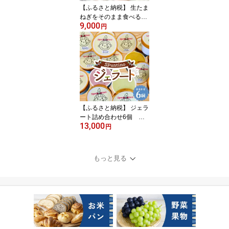
【ふるさと納税】 生たま
ねぎをそのまま食べるド
9,000
レッシング1本 ／ 生ドレ
円
ッシング 生玉ねぎ タマ
ネギ 玉ねぎ 玉葱 国産 非
加熱 非加熱製法 調味料
ソース サラダ 野菜 ロー
ストビーフ 揚げ物 美味
しい 送料無料 大阪府 No.
313
【ふるさと納税】 ジェラ
ート詰め合わせ6個 計6
13,000
00g ／ ミルク ジェラー
円
ト gelato 卵不使用 野菜
果物 カップ カップアイ
ス 詰め合わせ お取り寄
もっと見る
せ スイーツ ご当地 デザ
ート 送料無料 大阪府 No.
122