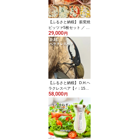
【ふるさと納税】 薪窯焼
ピッツァ5枚セット ／ ピ
29,000
ザ 窯焼き セット 自家製
円
マルゲリータ クワトロフ
ォルマッジ 惣菜 おかず
冷凍食品 国産小麦 ピザ
窯焼きピザ 冷凍セット
お取り寄せグルメ トウモ
ロコシ ハム 人気 トマト
チーズ No.322
【ふるさと納税】 D.H.ヘ
ラクレスペア【♂：150m
58,000
m台/♀：フリーサイズ】
円
／ ヘラクレスオオカブト
成虫 ペア 昆虫 大型カブ
トムシ 飼育 観察 昆虫好
き 飼育セット 生体 標本
夏休み 自由研究 子ども
休日 昆虫グッズ 昆虫採
集 ブリード インセクト
No.231