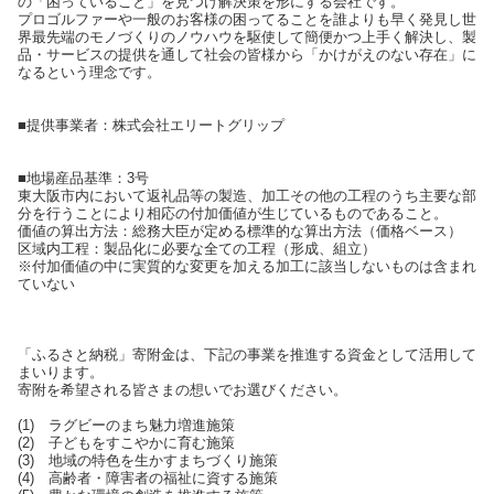
の「困っていること」を見つけ解決策を形にする会社です。
プロゴルファーや一般のお客様の困ってることを誰よりも早く発見し世
界最先端のモノづくりのノウハウを駆使して簡便かつ上手く解決し、製
品・サービスの提供を通して社会の皆様から「かけがえのない存在」に
なるという理念です。
■提供事業者：株式会社エリートグリップ
■地場産品基準：3号
東大阪市内において返礼品等の製造、加工その他の工程のうち主要な部
分を行うことにより相応の付加価値が生じているものであること。
価値の算出方法：総務大臣が定める標準的な算出方法（価格ベース）
区域内工程：製品化に必要な全ての工程（形成、組立）
※付加価値の中に実質的な変更を加える加工に該当しないものは含まれ
ていない
「ふるさと納税」寄附金は、下記の事業を推進する資金として活用して
まいります。
寄附を希望される皆さまの想いでお選びください。
(1) ラグビーのまち魅力増進施策
(2) 子どもをすこやかに育む施策
(3) 地域の特色を生かすまちづくり施策
(4) 高齢者・障害者の福祉に資する施策