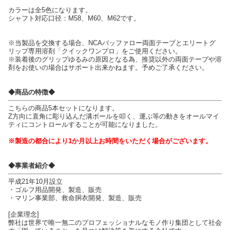
カラーは全5色になります。
シャフト対応口径：M58、M60、M62です。
※当製品を交換する場合、NCAバッファロー両面テープとエリートグ
リップ専用溶剤「クイックワンプロ」をご使用ください。
※装着後のグリップゆるみの原因となる為、推奨以外の両面テープや溶
剤をお使いの場合はサポート出来かねます。予めご了承ください。
◆商品の特徴◆
こちらの商品5本セットになります。
Z方向に直角に彫り込んだ溝ボールを叩く、運ぶ等の動きをオールマイ
ティにコントロールすることが可能になりました。
※製造の都合により1か月以上お時間をいただく場合がございます。
◆事業者紹介◆
平成21年10月設立
・ゴルフ用品開発、製造、販売
・マリン事業部、救命胴衣開発、製造、販売
[企業理念]
弊社は世界で唯一無二のプロフェッショナルなモノ作り集団として社会