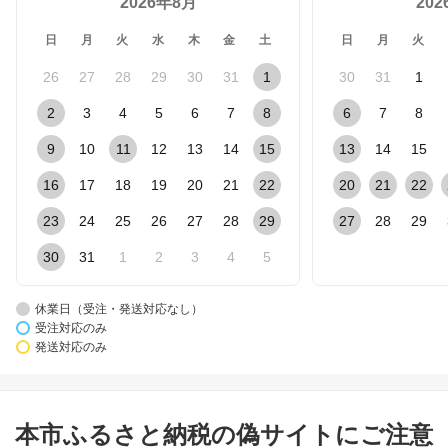
2026年8月
20
日
月
火
水
木
金
土
日
月
火
26
27
28
29
30
31
1
30
31
1
2
3
4
5
6
7
8
6
7
8
9
10
11
12
13
14
15
13
14
15
16
17
18
19
20
21
22
20
21
22
23
24
25
26
27
28
29
27
28
29
30
31
1
2
3
4
5
休業日（受注・発送対応なし）
受注対応のみ
発送対応のみ
本市ふるさと納税の偽サイトにご注意