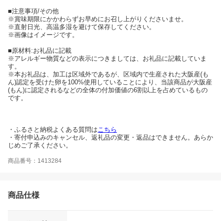
■注意事項/その他
※賞味期限にかかわらずお早めにお召し上がりくださいませ。
※直射日光、高温多湿を避けて保存してください。
※画像はイメージです。
■原材料:お礼品に記載
※アレルギー物質などの表示につきましては、お礼品に記載していま
す。
※本お礼品は、加工は区域外であるが、区域内で生産された大阪産(も
ん)認定を受けた卵を100%使用していることにより、当該商品が大阪産
(もん)に認定されるなどの全体の付加価値の6割以上を占めているもの
です。
・ふるさと納税よくある質問は
こちら
・寄付申込みのキャンセル、返礼品の変更・返品はできません。あらか
じめご了承ください。
商品番号：1413284
商品仕様