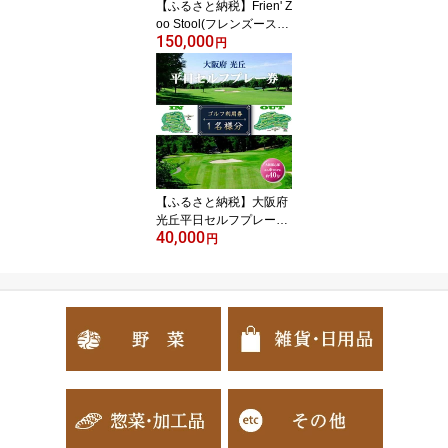
【ふるさと納税】Frien' Z
oo Stool(フレンズースツ
150,000
ール)Sheep【SWOF】
円
【1238067】
【ふるさと納税】大阪府
光丘平日セルフプレー券
40,000
(お1人様分×1枚)/ ゴルフ
円
利用券【1095157】