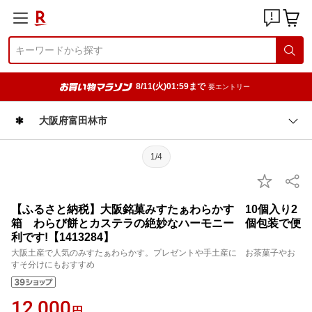
8/11(火)01:59まで
要エントリー
大阪府富田林市
1/4
【ふるさと納税】大阪銘菓みすたぁわらかす 10個入り2
箱 わらび餅とカステラの絶妙なハーモニー 個包装で便
利です!【1413284】
大阪土産で人気のみすたぁわらかす。プレゼントや手土産に お茶菓子やお
すそ分けにもおすすめ
12,000
円