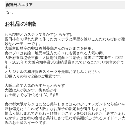
配達外のエリア
なし
お礼品の特徴
わらび餅とカステラで笑かす(わらかす)。
富田林市で採れた卵で作ったカステラと黒蜜を練りこんだわらび餅が絶
妙なハーモニーです。
大阪富田林産の卵は谷川養鶏さんの赤たまごを使用。
食のプロは勿論、地元や遠方の方々にも愛される人気の卵。
大阪府養鶏協会主催「大阪府卵質向上共励会」審査にて2019年・2022
年・2023年と大阪府知事賞3期連続受賞されているこだわり飼育の卵で
す。
オリジナルの和洋折衷スイーツを是非お楽しみください。
10個入りの箱が2箱のご用意です。
大阪土産で人気のみすたぁわらかす
大阪は人が笑かす。街も笑かす!
お土産までも”わらかす”んです!!
食の都大阪からクセになる美味しさとほんの少しエレガントなら笑いを
兼ね備えた「これぞ大阪」なお菓子の新定番が誕生しました!
幅広く親しまれてきたわらび餅とカステラを掛け合わせた「みすたぁわ
らかす」は独特の食感と美味しさで思わず笑顔がこぼれるメイドイン大
阪のお土産スイーツです。