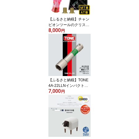
【ふるさと納税】チャン
ピオンツールのクリスタ
8,000
ルピンクシフトノブ 汎用
円
M8 M10 M12 1.25mm
【1606987】
【ふるさと納税】TONE
4A-22LLNインパクト用
7,000
薄型ロングホイルナット
円
ソケット【1091186】