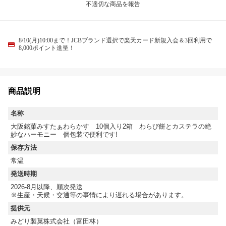
不適切な商品を報告
8/10(月)10:00まで！JCBブランド選択で楽天カード新規入会＆3回利用で
8,000ポイント進呈！
商品説明
名称
大阪銘菓みすたぁわらかす 10個入り2箱 わらび餅とカステラの絶
妙なハーモニー 個包装で便利です!
保存方法
常温
発送時期
2026-8月以降、順次発送
※生産・天候・交通等の事情により遅れる場合があります。
提供元
みどり製菓株式会社（富田林）