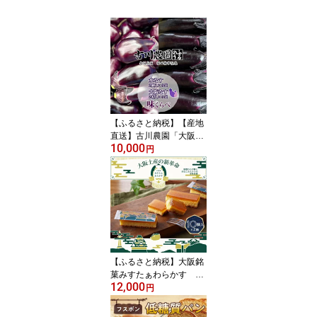
【ふるさと納税】【産地
直送】古川農園「大阪な
10,000
す」と「水なす」の食べ
円
比べセット【1293804】
【ふるさと納税】大阪銘
菓みすたぁわらかす 10
12,000
個入り2箱 わらび餅と
円
カステラの絶妙なハーモ
ニー 個包装で便利です!