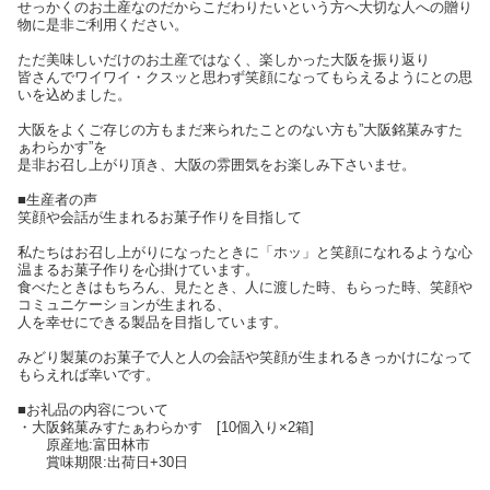
せっかくのお土産なのだからこだわりたいという方へ大切な人への贈り
物に是非ご利用ください。
ただ美味しいだけのお土産ではなく、楽しかった大阪を振り返り
皆さんでワイワイ・クスッと思わず笑顔になってもらえるようにとの思
いを込めました。
大阪をよくご存じの方もまだ来られたことのない方も”大阪銘菓みすた
ぁわらかす”を
是非お召し上がり頂き、大阪の雰囲気をお楽しみ下さいませ。
■生産者の声
笑顔や会話が生まれるお菓子作りを目指して
私たちはお召し上がりになったときに「ホッ」と笑顔になれるような心
温まるお菓子作りを心掛けています。
食べたときはもちろん、見たとき、人に渡した時、もらった時、笑顔や
コミュニケーションが生まれる、
人を幸せにできる製品を目指しています。
みどり製菓のお菓子で人と人の会話や笑顔が生まれるきっかけになって
もらえれば幸いです。
■お礼品の内容について
・大阪銘菓みすたぁわらかす [10個入り×2箱]
原産地:富田林市
賞味期限:出荷日+30日