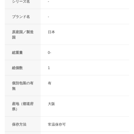
シリーズ名
-
ブランド名
-
原産国／製造
日本
国
総重量
0-
総個数
1
個別包装の有
有
無
産地（都道府
大阪
県）
保存方法
常温保存可