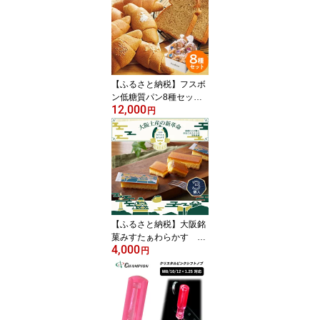
【1413284】
【ふるさと納税】フスボ
ン低糖質パン8種セット_
12,000
パン 低糖質 ふすまパン
円
冷凍 セット 人気 おすす
め 送料無料 食べ比べ 朝
食 おやつ 軽食 朝ごはん
【配送不可地域：離島】
【1289869】
【ふるさと納税】大阪銘
菓みすたぁわらかす 3
4,000
個入り わらび餅とカス
円
テラの絶妙なハーモニ
ー 個包装で便利です!
【1413276】