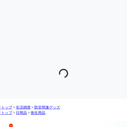
リトップ
>
生活雑貨
>
防災関連グッズ
リトップ
>
日用品
>
衛生用品