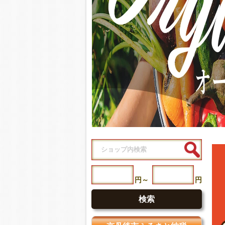
円
～
円