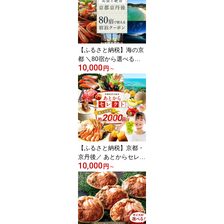
【ふるさと納税】海の京
都 ＼80宿から選べる／
10,000
【京丹後市観光公社】 京
円
～
丹後 宿泊 クーポン 1枚
3,000円分～ 選べる 金額
枚数 旅行券 宿泊券 チケ
ット 旅行 クーポン 旅 ギ
フト 海の 京都 ふるさと
納税 京都 旅行券 京都府
夕日ヶ浦温泉
【ふるさと納税】京都・
京丹後／ あとからセレク
10,000
ト【ふるさとギフト】寄
円
～
附1～4万円相当 選べる
ギフト 券 野菜 米 フルー
ツカタログ ビール グル
メ あとから選べる 交換
ゆっくり選ぶ いつでも
返礼品カタログ カタログ