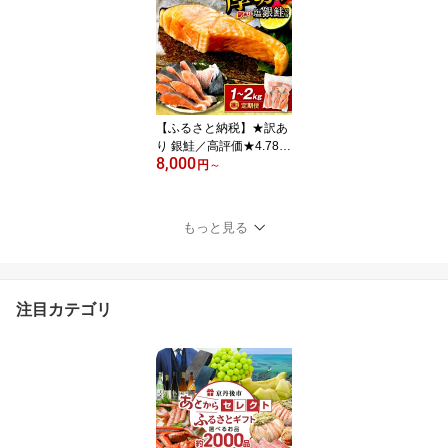
数 焼鳥 ヤキトリ yakitori
鶏肉 モモ ネギま 鶏皮 ぼ
んじり 串 国産 チキン 冷
凍 惣菜 おかず ふるさと
納税 焼き鳥 やきとり 小
分け 鳥肉 大量 業務用 大
盛り
【ふるさと納税】★訳あ
り 銀鮭／高評価★4.78
8,000
★【訳あり・不揃い】お
円
～
手軽！絶品！厚切り 塩銀
鮭切身 （プロトン凍結
訳あり 不揃い）ふるさと
もっと見る
納税 鮭 しゃけ 銀鮭 切り
身 約1kg 約2kg 1回 3回
選べる 内容量 回数 定期
便 サーモン ふるさと納
注目カテゴリ
税 シャケ