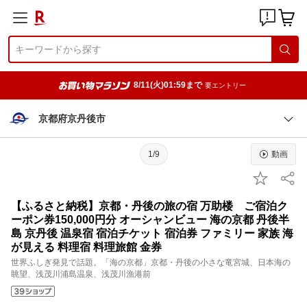
8/11(火)01:59まで
要エントリー
京都府京丹後市
1/9
動画
【ふるさと納税】京都・丹後の旅の宿 万助楼 ご宿泊ク
ーポン券150,000円分 オーシャンビュー 海の京都 丹後半
島 京丹後 温泉宿 宿泊チケット 宿泊券 ファミリー 家族 海
が見える 料理宿 料理旅館 金券
世界ふしぎ発見で話題。「海の京都」京都・丹後の小さな竜宮城、日本海の
眺望、浅茂川浦島温泉、浅茂川漁港前