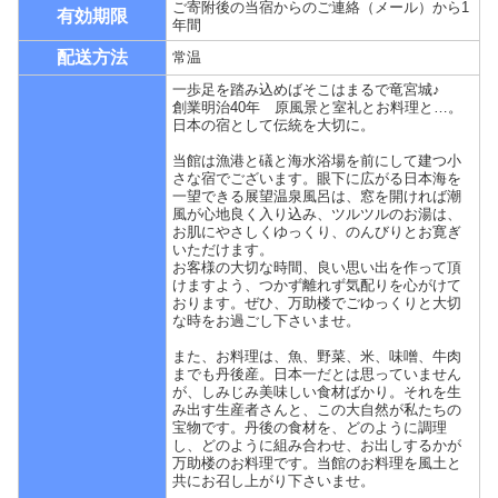
ご寄附後の当宿からのご連絡（メール）から1
有効期限
年間
配送方法
常温
一歩足を踏み込めばそこはまるで竜宮城♪
創業明治40年 原風景と室礼とお料理と…。
日本の宿として伝統を大切に。
当館は漁港と礒と海水浴場を前にして建つ小
さな宿でございます。眼下に広がる日本海を
一望できる展望温泉風呂は、窓を開ければ潮
風が心地良く入り込み、ツルツルのお湯は、
お肌にやさしくゆっくり、のんびりとお寛ぎ
いただけます。
お客様の大切な時間、良い思い出を作って頂
けますよう、つかず離れず気配りを心がけて
おります。ぜひ、万助楼でごゆっくりと大切
な時をお過ごし下さいませ。
また、お料理は、魚、野菜、米、味噌、牛肉
までも丹後産。日本一だとは思っていません
が、しみじみ美味しい食材ばかり。それを生
み出す生産者さんと、この大自然が私たちの
宝物です。丹後の食材を、どのように調理
し、どのように組み合わせ、お出しするかが
万助楼のお料理です。当館のお料理を風土と
共にお召し上がり下さいませ。