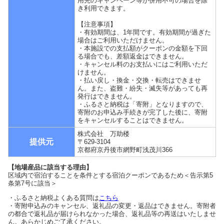
用先のキャンペーン等が併用不可の場合を除
き利用できます。
【注意事項】
・有効期間は、1年間です。有効期間が過ぎた
場合はご利用いただけません。
・本施設での支払額がクーポンの金額を下回
る場合でも、差額返金はできません。
・キャンセル料のお支払いにはご利用いただ
けません。
・払い戻し・換金・交換・転売はできませ
ん。また、盗難・紛失・滅失等があっても再
発行はできません。
・ふるさと納税は「寄附」となりますので、
寄附のお申込み手続きが完了した後に、寄附
をキャンセルすることはできません。
株式会社 万助楼
提供元
〒629-3104
京都府京丹後市網野町浅茂川366
【地場産品に該当する理由】
区域内で宿泊することを条件とする宿泊クーポンであるため＜告示第5
条第7号に該当＞
・ふるさと納税よくある質問は
こちら
・寄附申込みのキャンセル、返礼品の変更・返品はできません。寄附者
の都合で返礼品が届けられなかった場合、返礼品等の再送はいたしませ
ん。あらかじめご了承ください。