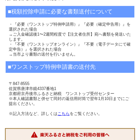
■税額控除申請に必要な書類送付について
・『必要（ワンストップ特例申請用）』『必要（確定申告用）』を
選択された場合
→ご入金確認後1〜2週間程度で【注文者住所】宛へ書類を発送いた
します。
・『不要（ワンストップオンライン）』『不要（電子データにて確
定申告）』を選択された場合
→当市より書類の送付を行いません。
■ワンストップ特例申請書の送付先
〒847-8555
佐賀県唐津市鏡4337番地1
京都府京丹後市ふるさと納税 ワンストップ受付センター
※本人確認書類と併せて同封の返信用封筒で翌年1月10日までにご
提出ください。
※記入方法など、詳しくは
こちら
をご覧ください。