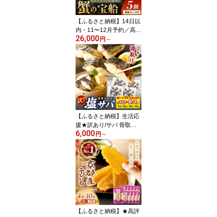
カタログギフト ふるさと
納税 3万円ふるさと納税
【ふるさと納税】14日以
4万円
内・11〜12月予約／高評
26,000
価★4.71【蟹の匠 魚政】
円
～
セイコガニの甲羅盛り 蟹
の宝船(たからぶね) 5個
セット 5個 濃縮ダシ付き
選べる小サイズ～ 香箱ガ
ニ ふるさと納税 かに せ
いこがに 甲羅盛り ふる
さと納税 カニ ふるさと
納税 セイコガニ
【ふるさと納税】生活応
援★訳あり/サバ 骨取り
6,000
★高評価4.91 魚屋の味
円
～
付け骨取り 塩サバ 1パッ
ク(14切れ)～8パック(11
2切れ) 1回 定期便～3回
選べる 内容量 ふるさと
納税 サバ さば フィレ 切
り身 骨抜き 冷凍 鯖 骨な
し ふるさと納税 鯖 骨取
り ふるさと納税 鯖 訳あ
【ふるさと納税】★高評
り