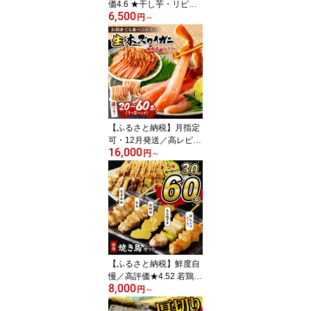
価4.6 ★干し芋・リピー
6,500
ト 人気★TVで紹介／ジ
円
～
ッパー付 京都・丹後地域
優秀産品受賞 京丹後産
干しいも 400g 1kg 選べ
る 回数 定期便 隔月 3ヶ
月 6ヶ月 国産 紅はるか 4
袋 10袋 和菓子 平干し芋
スイーツ ほしいも ふる
さと納税 干し芋 ダイエ
【ふるさと納税】月指定
ット
可・12月発送／高レビュ
16,000
ー★鮮度抜群！棒肉ポー
円
～
ション！生本ズワイガニ
棒肉ポーション 20～60
本 選べる ずわい蟹 冷凍
ふるさと納税 かに ふる
さと納税 カニ ポーショ
ン ふるさと納税 ポーシ
ョン 生ズワイ カニ刺身
かにしゃぶ
【ふるさと納税】鮮度自
慢／高評価★4.52 若鶏
8,000
焼き鳥セット 5種盛り合
円
～
わせ 30本 60本 選べる 本