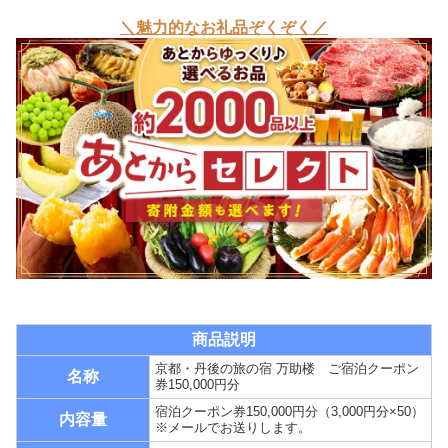
＼魅力的なお礼品ぞくぞく／
商品説明
京都・丹後の旅の宿 万助楼 ご宿泊クーポン
名称
券150,000円分
宿泊クーポン券150,000円分（3,000円分×50）
内容量
※メールでお送りします。