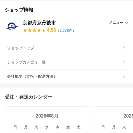
ショップ情報
京都府京丹後市
メニュー
4.56
（
1,678
件）
ショップトップ
ショップカテゴリ一覧
会社概要（支払・配送方法）
受注・発送カレンダー
2026年8月
20
日
月
火
水
木
金
土
日
月
火