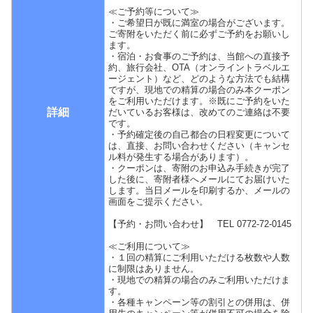
≪ご予約等について≫
・ご希望日が既に満室の場合がございます。
ご寄附をいただく前に必ずご予約をお願いし
ます。
・宿泊・お食事のご予約は、当館への直接予
約、旅行会社、OTA（オンライントラベルエ
ージェント）など、どのような方法でも結構
ですが、現地での精算の場合のみ本クーポン
をご利用いただけます。※既にご予約をいた
詳細
だいているお客様は、改めてのご連絡は不要
です。
・予約確定後の自己都合の日程変更について
は、直接、お問い合わせください（キャンセ
ル料が発生する場合があります）。
・クーポンは、寄附のお申込み手続きが完了
した後に、寄附者様へメールにてお届けいた
します。当日メールを印刷するか、メールの
画面をご提示ください。
【予約・お問い合わせ】 TEL 0772-72-0145
≪ご利用について≫
・１回の精算にご利用いただける枚数や人数
に制限はありません。
・現地での精算の場合のみご利用いただけま
す。
・各種キャンペーン等の割引との併用は、併