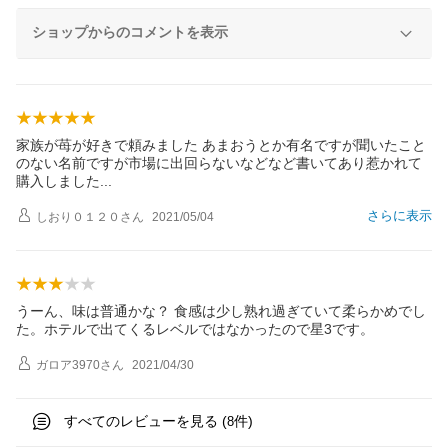
ショップからのコメントを表示
家族が苺が好きで頼みました あまおうとか有名ですが聞いたこと
のない名前ですが市場に出回らないなどなど書いてあり惹かれて
購入しまし
た
さらに表示
しおり０１２０
さん
2021/05/04
うーん、味は普通かな？ 食感は少し熟れ過ぎていて柔らかめでし
た。ホテルで出てくるレベルではなかったので星3です。
ガロア3970
さん
2021/04/30
すべてのレビューを見る (
件)
8