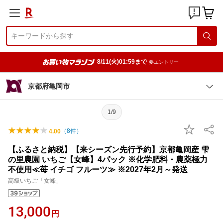
8/11(火)01:59まで
要エントリー
京都府亀岡市
1/9
（
8
件）
4.00
【ふるさと納税】【来シーズン先行予約】京都亀岡産 雫
の里農園 いちご【女峰】4パック ※化学肥料・農薬極力
不使用≪苺 イチゴ フルーツ≫ ※2027年2月～発送
高級いちご「女峰」
13,000
円