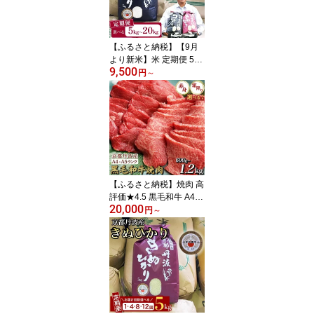
納品種》※北海道・沖
縄・離島への配送不可
【ふるさと納税】【9月
より新米】米 定期便 5kg
9,500
高評価★4.63 京都丹波米
円
～
コシヒカリ 5kg 10kg 20k
g 選べる キヌヒカリ 食べ
比べ 1回 3回 4回 6回 8回
12回 令和7年産 令和8年
産 米 訳あり ふるさと納
税 米 精米 定期便 12ヶ月
簡易包装 京都丹波産 こ
しひかり きぬひかり
【ふるさと納税】焼肉 高
評価★4.5 黒毛和牛 A4 A
20,000
5［選べる 赤身・霜降
円
～
り・ハーフ 食べ比べセッ
ト］600g 1.2kg（600g×
2）京都丹波産 冷凍 京の
肉 ひら山 ｜ふるさと納
税 牛肉 肉 丹波産 和牛 焼
肉用 亀岡牛