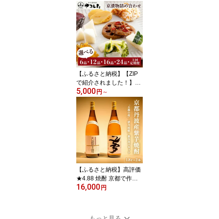
ファーマーズマーケット
たわわ朝霧〉≪ 発送月選
択 ふるさと納税野菜≫楽
天限定
【ふるさと納税】【ZIP
で紹介されました！】京
5,000
漬物 6品～27品 定期便 3
円
～
回 京・お漬物処やました
選べる 6品/12品/16品/24
品/27品(季節の京漬物9品
×3回 春・夏・冬 定期便)
小分け 京都 亀岡 旬 野菜
京野菜 つけもの 漬け物
ふるさと納税 5000円 漬
物 3回定期便 ふるさと納
【ふるさと納税】高評価
税
★4.88 焼酎 京都で作る
16,000
芋焼酎 飲み比べ 1.8L×2
円
本 和食にピッタリ 日本
酒製造出身職人 古都の
煌・夢乃村咲｜ふるさと
もっと見る