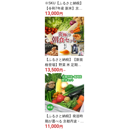
※SKU【ふるさと納税】
【令和7年産 新米】京都
13,000
丹波米 きぬひかり 定期
円
便 5kg 1回/4回/8回/12回
白米 4ヶ月 8ヶ月 12ヶ月
精米したてをお届け 米・
食味鑑定士厳選≪ キヌヒ
カリ 京都丹波産 契約栽
培米 亀岡≫※配送不可地
域あり
【ふるさと納税】【新規
格登場】野菜 米 定期便
13,500
旬の野菜&コシヒカリ2kg
円
～
など お楽しみ 詰め合わ
せセット 1回 6回(2ヵ月
に1回) 京都丹波・亀岡産
みなと屋 産地直送 6ヶ月
隔月6回 定番 和食 朝食
ふるさと納税米 卵 (6個+
4個割れ保障) 納豆 野菜
味噌 定期便 京野菜 自家
【ふるさと納税】発送時
農園
期が選べる 京都丹波・亀
11,000
岡産野菜セット〈JA京都
円