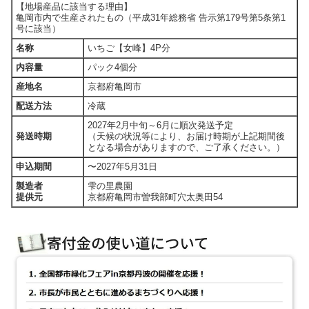
【地場産品に該当する理由】
亀岡市内で生産されたもの（平成31年総務省 告示第179号第5条第1
号に該当）
名称
いちご【女峰】4P分
内容量
パック4個分
産地名
京都府亀岡市
配送方法
冷蔵
2027年2月中旬～6月に順次発送予定
発送時期
（天候の状況等により、お届け時期が上記期間後
となる場合がありますので、ご了承ください。）
申込期間
〜2027年5月31日
製造者
雫の里農園
提供元
京都府亀岡市曽我部町穴太奥田54