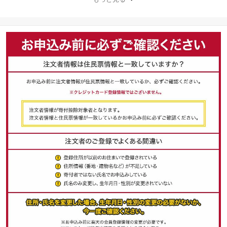
納税 焼酎 芋 いも焼酎 リ
ピート 酒 本格芋焼酎 本
格焼酎 25度 逸品 お酒 家
飲み 父の日 成人式