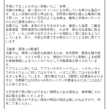
市場にでることが少ない高級いちご「女峰」。
当園の女峰は、超一流のパティシエにも出荷している希少な逸品で
す。古より京都の台所と呼ばれる、京野菜の栽培が盛んな亀岡の地
で育った、キラキラと宝石のような女峰は、酸味と甘味のバランス
のとれた濃厚な味わいです。
当園では「女峰」本来の力を引き出すため、徹底した温度、二酸化
炭素濃度、肥料濃度等の環境管理と、わき芽、蕾を分化直後に取る
ことで、いちごが作り出すエネルギーを無駄なく実に送れるように
しています。日々、大変な作業ですが毎日コツコツと大切に育てて
います。
【健康・環境への配慮】
当園では、環境への負担を軽減するため、化学肥料・農薬を極力使
わないよう、コストが高くとも、独自のプログラム制御による給肥
や食物連鎖によるコントロールとして天敵農薬を取り入れていま
す。
アブラムシに対しては、アブラバチやテントウムシ、ハスモンヨト
ウやヨトウムシに対してはカマキリ、ハダニに対してはそれを食す
るダニを導入しています。 慣行農法では1、2週間に1回農薬をかけま
すが、当農園では12月から6月のシーズン中農薬をかけることはほと
んどありません。
※不在等で受け取りができない期間などある場合は、備考欄にその
旨記載をお願いいたします。
※お受け取りができない場合の商品の保証は致しかねますので、何
卒ご了承ください。