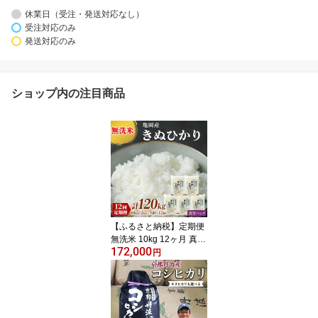
休業日（受注・発送対応なし）
受注対応のみ
発送対応のみ
ショップ内の注目商品
【ふるさと納税】定期便
無洗米 10kg 12ヶ月 真空
172,000
パック 京都丹波産 キヌ
円
ヒカリ 12回 定期便 10kg
(2kg×5袋) 12回 計120kg
※受注精米《米 白米 き
ぬひかり 小分け ふるさ
と納税 無洗米 大嘗祭供