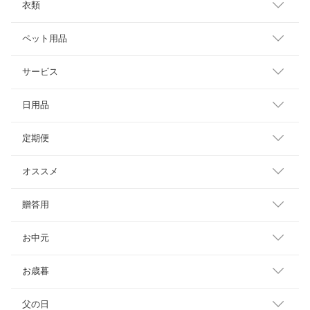
衣類
ペット用品
サービス
日用品
定期便
オススメ
贈答用
お中元
お歳暮
父の日