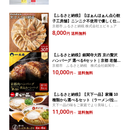
ルメ ご当地 ギフト ご家庭用 ご自宅用
アドプランツ 京都 京都市
【ふるさと納税】【ほぁんほぁん点心餃
子工房舗】ニンニク不使用で優しく仕上
京都市 ふるさと納税 株式会社エピキュア
げた「京はんなり餃子」 | 30個入り 1パ
8,000
ック たれ 付き セット 餃子 ギョーザ ぎ
送料無料
円
ょうざ 焼餃子 ニンニク 惣菜 おかず お
つまみ 冷凍 お取り寄せ グルメ 人気 お
すすめ 京都府 京都市
【ふるさと納税】銀閣寺大西 京の贅沢
ハンバーグ 選べる4セット｜京都 老舗精
京都市 ふるさと納税 株式会社銀閣寺大
肉店 有名店 贅沢 レビュー高評価［ 京
西伝統の町、京都から贈る上質な京都肉
10,000
都産和牛/サステナブル和牛を使用 ハン
送料無料
円
～
バーグ 贅沢 高級 グルメ おすすめ 肉 牛
肉 国産和牛 ギフト プレゼント 贈答 ］
【ふるさと納税】【天下一品】家麺 10
種類から選べるセット（ラーメン/拉麺/
天下一品の味をご家庭でより美味しく、調
天一）| 京都 ラーメン 有名店 こってり
理も片付けも手間いらず
11,000
レビュー高評価［ 天下一品自慢の スー
送料無料
円
～
プ おいしい 人気 おすすめ 簡単 便利 あ
っさり セット お取り寄せ 通販 送料無
料 ふるさと納税 ］