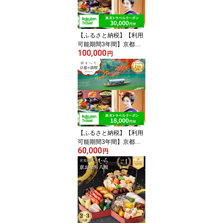
【ふるさと納税】【利用
可能期間3年間】京都府
100,000
京都市の対象施設で使え
円
る楽天トラベルクーポン
寄付額100,000円 | 観光
地応援 温泉 観光 旅行 ホ
テル 旅館 クーポン チケ
ット 予約 父の日 母の日
【ふるさと納税】【利用
可能期間3年間】京都府
60,000
京都市の対象施設で使え
円
る楽天トラベルクーポン
寄付額60,000円 観光地
応援 温泉 観光 旅行 ホテ
ル 旅館 クーポン チケッ
ト 予約 父の日 母の日