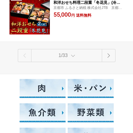
和洋おせち料理二段重「冬花見」(冷蔵)2
京都市 ふるさと納税 株式会社JTB 京都支
人前｜京都 老舗 本格おせち 人気おせち
店
55,000
［ 和洋風おせち二段 2人 人気 おすすめ
送料無料
円
おいしい グルメ 京料理 2026 正月 お祝
い お取り寄せ 通販 送料無料 年内配送
ふるさと納税 ］
1/33