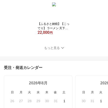
下着 レディース 肌着 お
しゃれ お取り寄せ 通販
送料無料 ふるさと納税
］
【ふるさと納税】【こっ
てり】 ラーメン 天下一
22,000
品 家麺 6食 セット ＜チ
円
ャーシュー・メンマ付き
＞ | 拉麺 麺 生麺 京都 京
都市 京都府 小分け お取
もっと見る
り寄せ 有名店 ご当地 ギ
フト 冷蔵（B-JB20）
受注・発送カレンダー
2026年8月
20
日
月
火
水
木
金
土
日
月
火
26
27
28
29
30
31
1
30
31
1