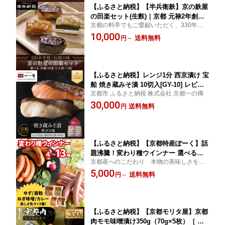
【ふるさと納税】【半兵衛麸】京の麸屋
の田楽セット(生麩)｜京都 元禄2年創業
京都の料亭でもご愛顧いただく、330年の
老舗 有名店 レビュー高評価！人気セッ
伝統の味をご自宅で
10,000
ト［ 京都 元禄2年創業 しにせ 麩 お麩
送料無料
円
～
麩まんじゅう 湯葉 人気 おすすめ グル
メ ギフト プレゼント 贈答用 お取り寄
せ CAFE ふふふあん 茶房 ］
【ふるさと納税】レンジ1分 西京漬け 宝
船 焼き蔵みそ漬 10切入[GY-10] レビュ
京都市 ふるさと納税 株式会社 京都一の傳
ー高評価 京都老舗 一の傳 漬け 魚 詰め
30,000
合わせ 送料無料 個包装 簡単調理 焼き
送料無料
円
上げ済み 西京漬 西京焼き 銀だら さわ
ら 銀ひらす さけ 味噌漬け 着色料・保
存料・うま味調味料 魚介 海鮮 ギフト
【ふるさと納税】【京都特産ぽーく】話
題沸騰！変わり種ウインナー 選べるセ
京都産へのこだわり 本物の美味しさを味
ット 4種～13種［ 京都 銘柄豚専門店 ウ
わってください
5,000
インナー食べ比べ ゆず・ねぎ味噌・酒
送料無料
円
～
粕・ごまらあ味など バリエーションが
めちゃ豊富 おいしい 楽しい 人気 おす
すめ 肉 豚肉 ソーセージ ］
【ふるさと納税】【京都モリタ屋】京都
肉モモ味噌漬け350g（70g×5枚）［ 京