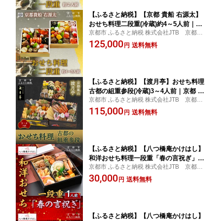
ふるさと納税 ］
【ふるさと納税】【京都 貴船 右源太】
おせち料理二段重(冷蔵)約4～5人前｜京
京都市 ふるさと納税 株式会社JTB 京都支
都 老舗料亭 本格おせち 人気おせち［
店
125,000
京都 貴船 料理旅館 料亭 おせち二段 4人
送料無料
円
5人 人気 おすすめ グルメ 京料理 2026
正月 お祝い お取り寄せ 通販 送料無料
年内配送 ふるさと納税 ］
【ふるさと納税】【渡月亭】おせち料理
古都の組重参段(冷蔵)3～4人前｜京都 嵐
京都市 ふるさと納税 株式会社JTB 京都支
山 老舗 料理旅館 本格おせち 人気おせ
店
115,000
ち［ 明治30年創業 高級旅館 和風おせち
送料無料
円
三段 3人 4人 人気 おすすめ 京料理 2026
正月 お取り寄せ 通販 送料無料 年内配
送 ふるさと納税 ］
【ふるさと納税】【八つ橋庵かけはし】
和洋おせち料理一段重「春の言祝ぎ」
京都市 ふるさと納税 株式会社JTB 京都支
(冷蔵)1人前｜京都 老舗 本格おせち 人気
店
30,000
おせち［ 和洋風おせち一段 1人 人気 お
送料無料
円
すすめ おいしい グルメ 京料理 2026 正
月 お祝い お取り寄せ 通販 送料無料 年
内配送 ふるさと納税 ］
【ふるさと納税】【八つ橋庵かけはし】