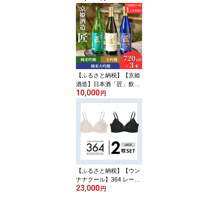
る楽天トラベルクーポン
寄付額30,000円 観光地
応援 温泉 観光 旅行 ホテ
ル 旅館 クーポン チケッ
ト 予約 父の日 母の日
【ふるさと納税】【京姫
酒造】日本酒「匠」飲み
10,000
比べ720ml×3本｜純米大
円
吟醸 大吟醸 純米吟醸 の3
本でこの寄付額 圧倒的
大人気 高評価レビュー多
数 [ 京都 伏見 酒蔵 お酒
日本酒 お取り寄せ 通販
送料無料 ふるさと納税
］
【ふるさと納税】【ウン
ナナクール】364 レース
23,000
2枚セット【ワコール】
円
［ 京都 有名 インナーブ
ランド レースデザイン
インナー 人気 おすすめ