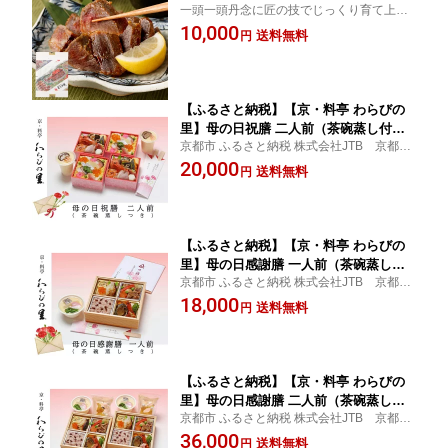
一頭一頭丹念に匠の技でじっくり育て上げ
都 老舗 肉 味噌漬け 人気 おすすめ グル
る京都の和牛。その中から品質を厳選した
10,000
メ 簡単 お手軽 おいしい 高級 ブランド
送料無料
円
ものが「伝統と文化の味”京都肉”」まさに美
ブランド牛 和牛 国産牛 お取り寄せ ］
味の贅を極めた逸品です
【ふるさと納税】【京・料亭 わらびの
里】母の日祝膳 二人前（茶碗蒸し付
京都市 ふるさと納税 株式会社JTB 京都支
き）KS-55
店
20,000
送料無料
円
【ふるさと納税】【京・料亭 わらびの
里】母の日感謝膳 一人前（茶碗蒸し付
京都市 ふるさと納税 株式会社JTB 京都支
き）KW-50
店
18,000
送料無料
円
【ふるさと納税】【京・料亭 わらびの
里】母の日感謝膳 二人前（茶碗蒸し、
京都市 ふるさと納税 株式会社JTB 京都支
お吸い物付き）KW-100
店
36,000
送料無料
円