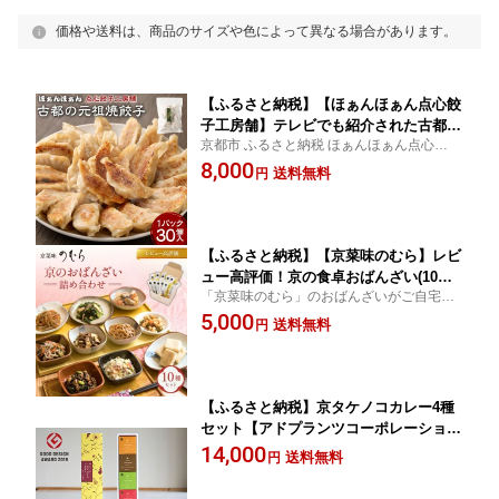
価格や送料は、商品のサイズや色によって異なる場合があります。
【ふるさと納税】【ほぁんほぁん点心餃
子工房舗】テレビでも紹介された古都の
京都市 ふるさと納税 ほぁんほぁん点心餃子
元祖焼餃子 | 30個入り 1パック たれ 付
工房舗
8,000
き セット 餃子 ギョーザ ぎょうざ 焼餃
送料無料
円
子 ニンニク 惣菜 おかず おつまみ 冷凍
お取り寄せ グルメ 人気 おすすめ 京都
府 京都市
【ふるさと納税】【京菜味のむら】レビ
ュー高評価！京の食卓おばんざい(10
「京菜味のむら」のおばんざいがご自宅で
種・10袋) | 京都 京料理 おばんざい お
手軽に楽しめる豪華セット
5,000
惣菜 人気 おすすめ グルメ 惣菜 簡単 時
送料無料
円
短 お取り寄せ 通販 送料無料 10種 セッ
ト 詰め合わせ 逸品 ご当地 ギフト お祝
い 内祝い 京菜味のむら 京都府 京都市
【ふるさと納税】京タケノコカレー4種
セット【アドプランツコーポレーショ
ン】 | カレー 4種 セット 缶詰 グリー
14,000
送料無料
円
ンカレー キーマカレー レッドカレー チ
キンカレー 逸品 お取り寄せ お土産 グ