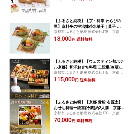
【ふるさと納税】【京・料亭 わらびの
里】京料亭の宇治抹茶水菓子 | 菓子 お
京都市 ふるさと納税 株式会社JTB 京都支
かし 食品 人気 おすすめ 送料無料
店
18,000
送料無料
円
【ふるさと納税】【ウェスティン都ホテ
ル京都】和洋おせち料理 二段重(冷蔵)約
京都市 ふるさと納税 株式会社JTB 京都支
4人前 嵐山 老舗 人気おせち［ 明治30年
店洗練された和洋の味わいで、新年を華や
115,000
創業 高級旅館 和風二段 4人 人気 おすす
送料無料
円
かに彩る
め おいしい グルメ 京料理 2027 正月 お
祝い お取り寄せ 通販 送料無料 年内配
送 ふるさと納税 ］
【ふるさと納税】【京都 貴船 右源太】
おせち料理一段重(冷蔵)約2人前｜京都
京都市 ふるさと納税 株式会社JTB 京都支
老舗料亭 本格おせち 人気おせち［ 京都
店
70,000
貴船 料理旅館 料亭 おせち一段 2人 人気
送料無料
円
おすすめ グルメ 京料理 2026 正月 お祝
い お取り寄せ 通販 送料無料 年内配送