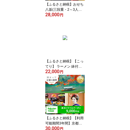
【ふるさと納税】おせち
八坂(三段重・2～3人前)
28,000
《2027年 数量限定》
円
【京菜味 のむら】｜京都
おせち 人気 和風 正月［
京都 おせち おせち料理
お節 京料理 人気 おすす
め 2027 正月 お祝い グル
メ ギフト ご自宅用 冷凍
お取り寄せ 通販 送料無
料 ］
【ふるさと納税】【こっ
てり】 ラーメン 鉢付き
22,000
天下一品 家麺 4食 セット
円
＜チャーシュー・メン
マ・鉢付き＞ | 拉麺 麺 生
麺 京都 京都市 京都府 小
分け お取り寄せ 有名店
ご当地 ギフト 冷蔵（B-J
B23）
【ふるさと納税】【利用
可能期間3年間】京都府
30,000
京都市の対象施設で使え
円