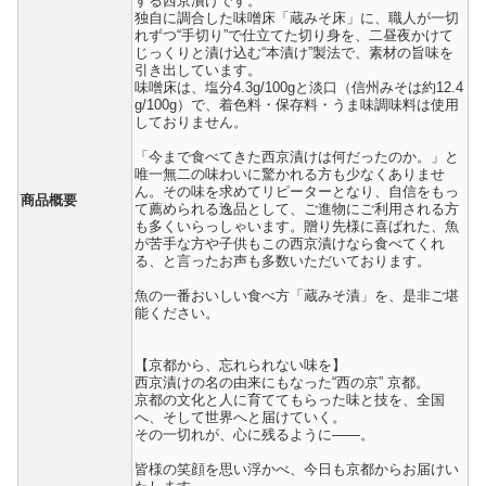
する西京漬けです。
独自に調合した味噌床「蔵みそ床」に、職人が一切
れずつ“手切り”で仕立てた切り身を、二昼夜かけて
じっくりと漬け込む“本漬け”製法で、素材の旨味を
引き出しています。
味噌床は、塩分4.3g/100gと淡口（信州みそは約12.4
g/100g）で、着色料・保存料・うま味調味料は使用
しておりません。
「今まで食べてきた西京漬けは何だったのか。」と
唯一無二の味わいに驚かれる方も少なくありませ
ん。その味を求めてリピーターとなり、自信をもっ
商品概要
て薦められる逸品として、ご進物にご利用される方
も多くいらっしゃいます。贈り先様に喜ばれた、魚
が苦手な方や子供もこの西京漬けなら食べてくれ
る、と言ったお声も多数いただいております。
魚の一番おいしい食べ方「蔵みそ漬」を、是非ご堪
能ください。
【京都から、忘れられない味を】
西京漬けの名の由来にもなった“西の京” 京都。
京都の文化と人に育ててもらった味と技を、全国
へ、そして世界へと届けていく。
その一切れが、心に残るように――。
皆様の笑顔を思い浮かべ、今日も京都からお届けい