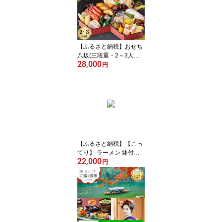
ル 旅館 クーポン チケッ
ト 予約 父の日 母の日
【ふるさと納税】おせち
八坂(三段重・2～3人前)
28,000
《2027年 数量限定》
円
【京菜味 のむら】｜京都
おせち 人気 和風 正月［
京都 おせち おせち料理
お節 京料理 人気 おすす
め 2027 正月 お祝い グル
メ ギフト ご自宅用 冷凍
お取り寄せ 通販 送料無
料 ］
【ふるさと納税】【こっ
てり】 ラーメン 鉢付き
22,000
天下一品 家麺 4食 セット
円
＜チャーシュー・メン
マ・鉢付き＞ | 拉麺 麺 生
麺 京都 京都市 京都府 小
分け お取り寄せ 有名店
ご当地 ギフト 冷蔵（B-J
B23）