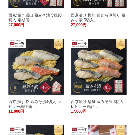
西京漬け 嵐山 蔵みそ漬 5種10
西京漬け 極味 銀だら厚切り 蔵
切入 定期便…
みそ漬 5切入…
27,000円
27,000円～
西京漬け 都 蔵みそ漬4切入 レ
西京漬け 醍醐 蔵みそ漬 6切入
ビュー高評価 …
レビュー高評…
11,000円
17,000円