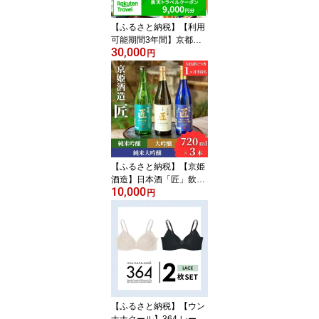
【ふるさと納税】【利用
可能期間3年間】京都府
30,000
京都市の対象施設で使え
円
る楽天トラベルクーポン
寄付額30,000円 観光地
応援 温泉 観光 旅行 ホテ
ル 旅館 クーポン チケッ
ト 予約 父の日 母の日
【ふるさと納税】【京姫
酒造】日本酒「匠」飲み
10,000
比べ720ml×3本｜純米大
円
吟醸 大吟醸 純米吟醸 の3
本でこの寄付額 圧倒的
大人気 高評価レビュー多
数 [ 京都 伏見 酒蔵 お酒
日本酒 お取り寄せ 通販
送料無料 ふるさと納税
］
【ふるさと納税】【ウン
ナナクール】364 レース