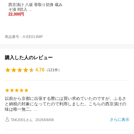
西京漬け 八坂 骨取り切身 蔵み
そ漬 8切入 …
22,000円
商品番号：A-EE013MP
購入した人のレビュー
4.76
（
121
件）
以前から京都に出張する際には買い求めていたのですが、ふるさ
と納税の対象になってたので利用しました。こちらの西京漬けの
味は唯一無二
。
さらに表示
TAK2001
さん
2026/08/08