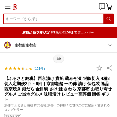
8/11(火)01:59まで
要エントリー
京都府京都市
1/9
（
121
件）
4.76
【ふるさと納税】西京漬け 貴船 蔵みそ漬 4種8切入 4種8
切入定期便2回～6回｜京都老舗 一の傳 漬け 個包装 逸品
西京焼き 銀だら 金目鯛 さけ 鮭 さわら 京都市 お取り寄せ
グルメ ご当地グルメ 味噌漬け レビュー高評価 贈答 ギフ
ト
京都市 ふるさと納税 株式会社 京都一の傳様々な世代の方に幅広く愛される
ロングセラー