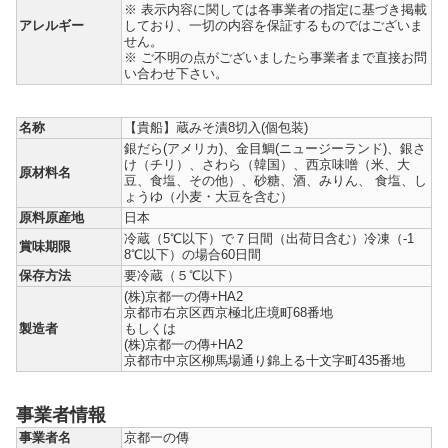
※ 表示内容に関しては各事業者の指定に基づき掲載
アレルギー
しており、一切の内容を保証するものではございま
せん。
※ ご不明の点がございましたら事業者まで直接お問
い合わせ下さい。
名称
【貴船】蔵みそ漬8切入(個包装)
銀だら(アメリカ)、金目鯛(ニュージーランド)、銀さ
け（チリ）、さわら（韓国）、西京味噌（米、大
原材料名
豆、食塩、その他）、砂糖、酒、みりん、 食塩、し
ょうゆ（小麦・大豆を含む）
原料原産地
日本
冷蔵（5℃以下）で７日間（出荷日含む）冷凍（-1
賞味期限
8℃以下）の場合60日間
保存方法
要冷蔵（５℃以下）
(株)京都一の傳+HA2
京都市右京区西京極北庄境町68番地
製造者
もしくは
(株)京都一の傳+HA2
京都市中京区柳馬場通り錦上る十文字町435番地
事業者情報
事業者名
京都一の傳