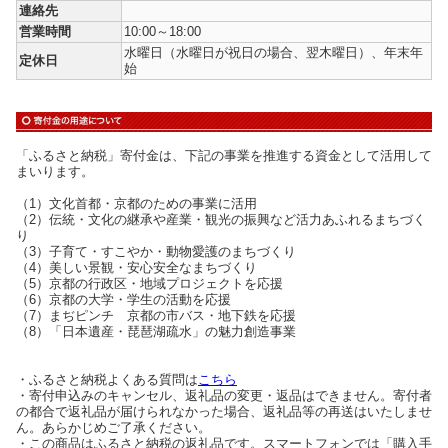
連絡先
営業時間
10:00～18:00
水曜日（水曜日が祝日の場合、翌木曜日）、年末年
定休日
始
「ふるさと納税」寄付金は、下記の事業を推進する資金として活用して
まいります。
（1）文化首都・京都のための事業に活用
（2）伝統・文化の継承や産業・観光の振興など活力あふれるまちづく
り
（3）子育て・すこやか・動物愛護のまちづくり
（4）美しい景観・安心安全なまちづくり
（5）京都の行政区・地域プロジェクトを応援
（6）京都の大学・学生の活動を応援
（7）まぢピンチ 京都の市バス・地下鉄を応援
（8）「日本遺産・琵琶湖疏水」の魅力創造事業
・ふるさと納税よくある質問は
こちら
・寄付申込みのキャンセル、返礼品の変更・返品はできません。寄付者
の都合で返礼品が届けられなかった場合、返礼品等の再送はいたしませ
ん。あらかじめご了承ください。
・この商品はふるさと納税の返礼品です。スマートフォンでは「購入手