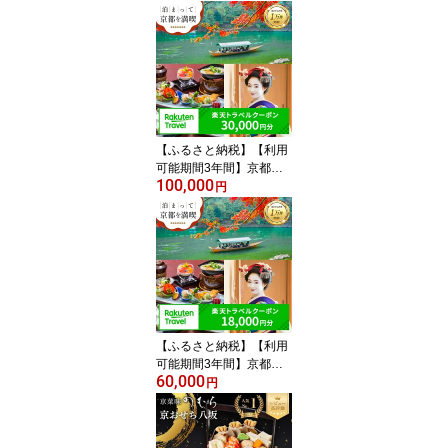
【ふるさと納税】【利用
可能期間3年間】京都府
100,000
京都市の対象施設で使え
円
る楽天トラベルクーポン
寄付額100,000円 | 観光
地応援 温泉 観光 旅行 ホ
テル 旅館 クーポン チケ
ット 予約 父の日 母の日
【ふるさと納税】【利用
可能期間3年間】京都府
60,000
京都市の対象施設で使え
円
る楽天トラベルクーポン
寄付額60,000円 観光地
応援 温泉 観光 旅行 ホテ