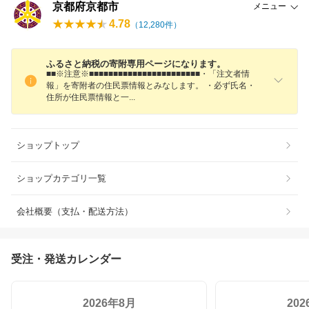
京都府京都市
メニュー
4.78
（
12,280
件）
ふるさと納税の寄附専用ページになります。
■■※注意※■■■■■■■■■■■■■■■■■■■■■■■・「注文者情
報」を寄附者の住民票情報とみなします。 ・必ず氏名・
住所が住民票情報と
一
ショップトップ
ショップカテゴリ一覧
会社概要（支払・配送方法）
受注・発送カレンダー
2026年8月
20