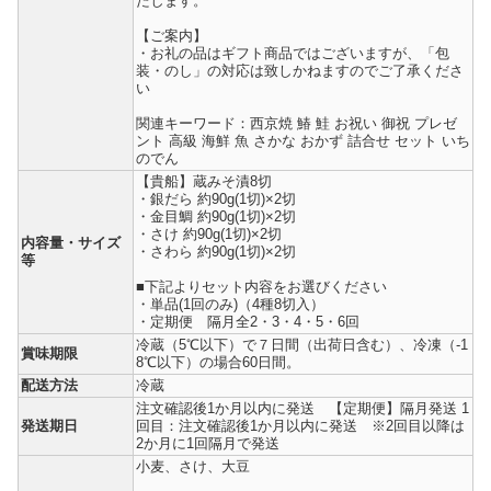
たします。
【ご案内】
・お礼の品はギフト商品ではございますが、「包
装・のし」の対応は致しかねますのでご了承くださ
い
関連キーワード：西京焼 鰆 鮭 お祝い 御祝 プレゼ
ント 高級 海鮮 魚 さかな おかず 詰合せ セット いち
のでん
【貴船】蔵みそ漬8切
・銀だら 約90g(1切)×2切
・金目鯛 約90g(1切)×2切
・さけ 約90g(1切)×2切
内容量・サイズ
・さわら 約90g(1切)×2切
等
■下記よりセット内容をお選びください
・単品(1回のみ)（4種8切入）
・定期便 隔月全2・3・4・5・6回
冷蔵（5℃以下）で７日間（出荷日含む）、冷凍（-1
賞味期限
8℃以下）の場合60日間。
配送方法
冷蔵
注文確認後1か月以内に発送 【定期便】隔月発送 1
発送期日
回目：注文確認後1か月以内に発送 ※2回目以降は
2か月に1回隔月で発送
小麦、さけ、大豆