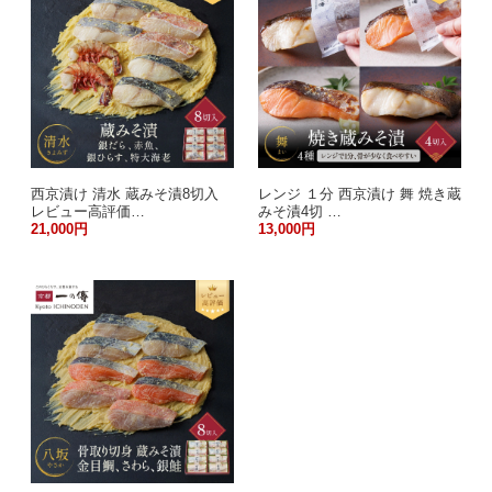
西京漬け 清水 蔵みそ漬8切入
レンジ １分 西京漬け 舞 焼き蔵
レビュー高評価…
みそ漬4切 …
21,000円
13,000円