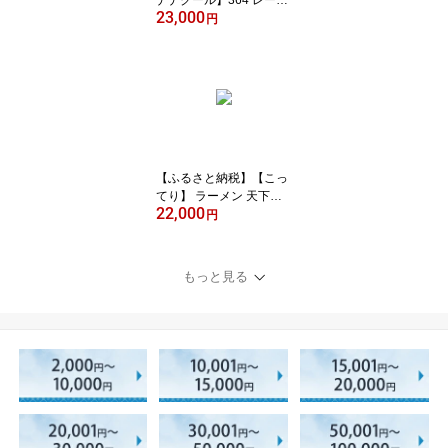
23,000
2枚セット【ワコール】
円
［ 京都 有名 インナーブ
ランド レースデザイン
インナー 人気 おすすめ
下着 レディース 肌着 お
しゃれ お取り寄せ 通販
送料無料 ふるさと納税
］
【ふるさと納税】【こっ
てり】 ラーメン 天下一
22,000
品 家麺 6食 セット ＜チ
円
ャーシュー・メンマ付き
＞ | 拉麺 麺 生麺 京都 京
都市 京都府 小分け お取
もっと見る
り寄せ 有名店 ご当地 ギ
フト 冷蔵（B-JB20）