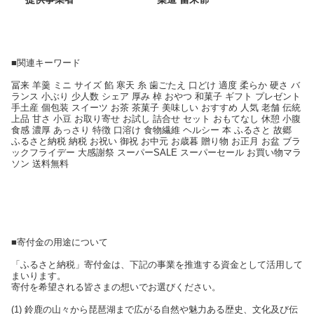
■関連キーワード
冨来 羊羹 ミニ サイズ 餡 寒天 糸 歯ごたえ 口どけ 適度 柔らか 硬さ バ
ランス 小ぶり 少人数 シェア 厚み 棹 おやつ 和菓子 ギフト プレゼント
手土産 個包装 スイーツ お茶 茶菓子 美味しい おすすめ 人気 老舗 伝統
上品 甘さ 小豆 お取り寄せ お試し 詰合せ セット おもてなし 休憩 小腹
食感 濃厚 あっさり 特徴 口溶け 食物繊維 ヘルシー 本 ふるさと 故郷
ふるさと納税 納税 お祝い 御祝 お中元 お歳暮 贈り物 お正月 お盆 ブラ
ックフライデー 大感謝祭 スーパーSALE スーパーセール お買い物マラ
ソン 送料無料
■寄付金の用途について
「ふるさと納税」寄付金は、下記の事業を推進する資金として活用して
まいります。
寄付を希望される皆さまの想いでお選びください。
(1) 鈴鹿の山々から琵琶湖まで広がる自然や魅力ある歴史、文化及び伝