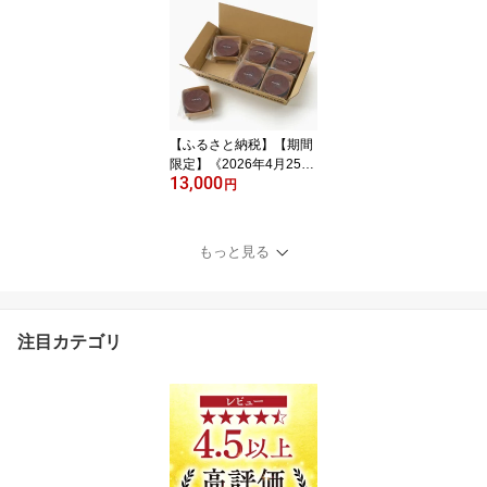
焼き すきやき ロース肉
霜降り A4 A5ランク 高級
ブランド牛
【ふるさと納税】【期間
限定】《2026年4月25日
13,000
まで》＼高評価レビュー
円
★5.00／ ショコラバーム
mini 6個入 クラブハリエ
八日市の杜 東近江市 A-C
もっと見る
20 スイーツ チョコ チョ
コレート バームクーヘン
焼き菓子 人気 ギフト 母
の日 クリスマス バレン
注目カテゴリ
タイン プレゼント お菓
子