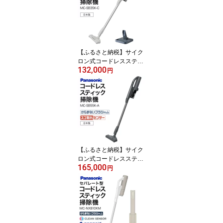
【ふるさと納税】サイク
ロン式コードレススティ
132,000
ック掃除機【MC-SB35K
円
-C】 Panasonic 滋賀県
東近江市 AC-B05 掃除機
コードレス スティック
パナソニック 軽量 1.1kg
【ふるさと納税】サイク
ロン式コードレススティ
165,000
ック掃除機 【MC-SB55K
円
-A】 Panasonic 滋賀県
東近江市 AF-E09 掃除機
コードレス スティック
パナソニック 軽量