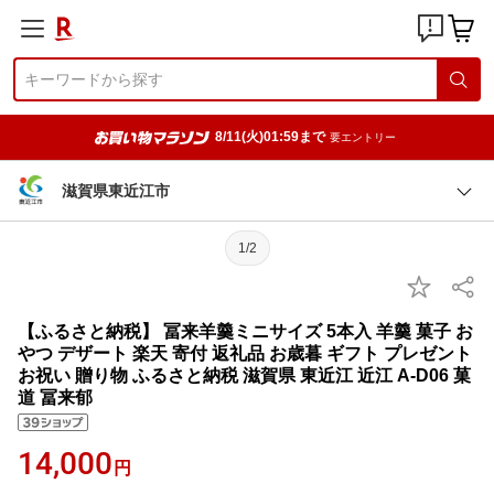
8/11(火)01:59まで
要エントリー
滋賀県東近江市
1/2
【ふるさと納税】 冨来羊羹ミニサイズ 5本入 羊羹 菓子 お
やつ デザート 楽天 寄付 返礼品 お歳暮 ギフト プレゼント
お祝い 贈り物 ふるさと納税 滋賀県 東近江 近江 A-D06 菓
道 冨来郁
14,000
円