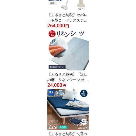
【ふるさと納税】セパレ
ート型コードレススティ
264,000
ック掃除機 紙パック式
円
【MC-NX810KM-W】 パ
ナソニック 滋賀県 東近
江市 BF-D01 掃除機 コー
ドレス スティック パナ
ソニック 紙パック
【ふるさと納税】「近江
の麻」リネンシーツ オー
24,000
ルシーズン 麻 肌ざわり
円
夏にぴったり 夏ふとん
シーツ 寝具 楽天 返礼品
寄付 お歳暮 ギフト プレ
ゼント お祝い 贈り物 故
郷納税 東近江 麻絲商会
【ふるさと納税】＼選べ