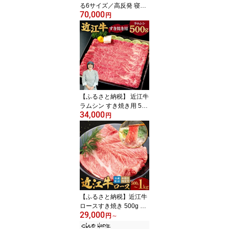
る6サイズ／高反発 寝具
70,000
ブレスエアー(R)製 オー
円
バーレイ ライト 近江化
成工業株式会社 滋賀県
東近江市 敷きパッド マ
ットレス 体圧分散 硬さ
調整 洗える 快適 快眠
【ふるさと納税】 近江牛
ラムシン すき焼き用 500
34,000
g 2〜3人前 ブランド牛
円
牛肉 高級 人気 国産 楽天
寄付 返礼品 お歳暮 ギフ
ト プレゼント お祝い 贈
り物 ふるさと納税 滋賀
近江 東近江 C-D15 有限
会社 常松商店
【ふるさと納税】近江牛
ロースすき焼き 500g 60
29,000
0g 1kg 肉の大助 滋賀県
円
～
東近江市 和牛 牛肉 すき