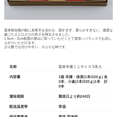
冨来郁自慢の餡に糸寒天を合わせ、固すぎず、柔らかすぎない、適度な
歯ごたえと口どけの良さを両立させました。
1.5cm～2cm程度の厚みに切っていただくと丁度良いバランスでお召し
上がりいただけます。
少人数でも分けやすい、小ぶりな棹です。
名称
冨来羊羹ミニサイズ 5本入
内容量
1箱 本煉・抹茶(1本/220ｇ) 各
2本、小倉(1本/220ｇ)1本 計
5本
賞味期限
製造日より約240日
配送温度帯
常温
提供事業者
菓道 冨来郁