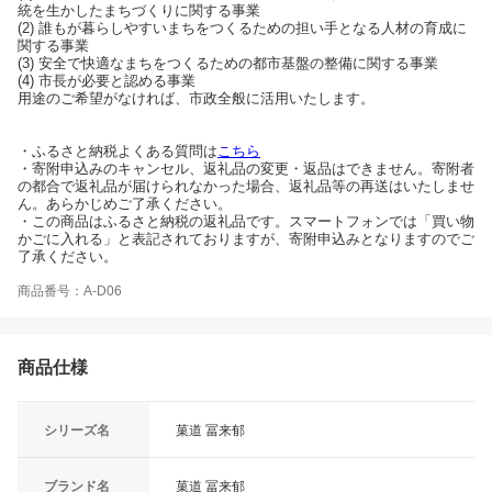
統を生かしたまちづくりに関する事業
(2) 誰もが暮らしやすいまちをつくるための担い手となる人材の育成に
関する事業
(3) 安全で快適なまちをつくるための都市基盤の整備に関する事業
(4) 市長が必要と認める事業
用途のご希望がなければ、市政全般に活用いたします。
・ふるさと納税よくある質問は
こちら
・寄附申込みのキャンセル、返礼品の変更・返品はできません。寄附者
の都合で返礼品が届けられなかった場合、返礼品等の再送はいたしませ
ん。あらかじめご了承ください。
・この商品はふるさと納税の返礼品です。スマートフォンでは「買い物
かごに入れる」と表記されておりますが、寄附申込みとなりますのでご
了承ください。
商品番号：A-D06
商品仕様
シリーズ名
菓道 冨来郁
ブランド名
菓道 冨来郁