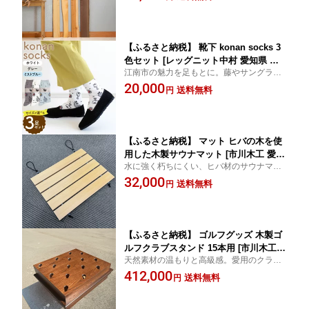
しゅりざくら くりの木 出産祝い 成長記
録
【ふるさと納税】 靴下 konan socks 3
色セット [レッグニット中村 愛知県 江
江南市の魅力を足もとに。藤やサングラス
南市 ko23btu280002] ソックス 藤 すい
大仏を描いたご当地靴下
20,000
とぴあ江南 サングラス大仏 足 ユーモア
送料無料
円
靴下 くつした くつ下 おみやげ 土屋未
久
【ふるさと納税】 マット ヒバの木を使
用した木製サウナマット [市川木工 愛知
水に強く朽ちにくい、ヒバ材のサウナマッ
県 江南市 ko23btu690000] 木製 サウナ
ト。外気浴にも最適。
32,000
マット サウナ サウナグッズ サ活 受注
送料無料
円
生産 アウトドア 耐久性
【ふるさと納税】 ゴルフグッズ 木製ゴ
ルフクラブスタンド 15本用 [市川木工
天然素材の温もりと高級感。愛用のクラブ
愛知県 江南市 ko23btu690001] 天然素
を美しく飾る15本収納立て
412,000
材使用 木製 ゴルフ ゴルフクラブスタン
送料無料
円
ド おしゃれ インテリア 天然素材