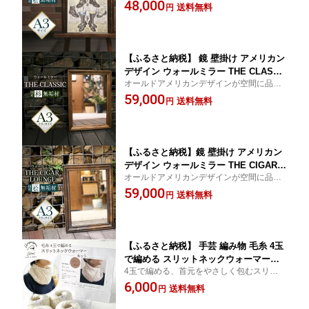
材のクラシカル壁掛け額縁＜縦・横両用＞
48,000
e it up 愛知県 江南市 ko23btu750003]
送料無料
円
額縁 a3 木製 おしゃれ アンティーク か
わいい ポスターフレーム 賞状 国産桧
ヒノキ 無垢材 檜 インテリア
【ふるさと納税】 鏡 壁掛け アメリカン
デザイン ウォールミラー THE CLASSI
オールドアメリカンデザインが空間に品格
C【国産杉無垢材使用】 [Spice it up 愛
を添える、無垢材のクラシックミラー
59,000
知県 江南市 ko23btu750006] 家具 アン
送料無料
円
ティーク おしゃれ かわいい 鏡 日本製
人気 壁掛け鏡 木製 国産杉 スギ 無垢 お
すすめ ギフト 贈り物 プレゼント
【ふるさと納税】鏡 壁掛け アメリカン
デザイン ウォールミラー THE CIGAR L
オールドアメリカンデザインが空間に品格
OUNGE【国産桧無垢材使用】 [Spice it
を添える、無垢材のクラシックミラー
59,000
up 愛知県 江南市 ko23btu750007] 家具
送料無料
円
アンティーク おしゃれ かわいい 鏡 日
本製 人気 壁掛け鏡 木製 国産桧 ヒノキ
無垢 おすすめ ギフト贈り物 プレゼント
【ふるさと納税】 手芸 編み物 毛糸 4玉
で編める スリットネックウォーマーキ
4玉で編める、首元をやさしく包むスリット
ット 1番色 [長谷川繊維 愛知県 江南市 k
デザインのネックウォーマーキット
6,000
o23btu780010] 編み物 編み物キット ネ
送料無料
円
ックウォーマー 毛糸 ウルグアイウール