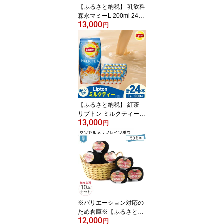
【ふるさと納税】 乳飲料
森永マミーL 200ml 24本
13,000
森永乳業 [翔栄通商 愛知
円
県 江南市 ko23btu57007
6] 乳酸菌飲料 さっぱり
飲むヨーグルト のむ ヨ
ーグルト 生きた乳酸菌
保存料不使用 ヨーグルト
ドリンク ソフトドリンク
冷蔵 のむヨーグルト デ
ザート
【ふるさと納税】 紅茶
リプトン ミルクティー 2
13,000
00ml 24本 計4800ml 森
円
永乳業 [翔栄通商 愛知県
江南市 ko23btu570065]
紙パック ジュース 常温
保存 ティータイム おや
つ ジャストサイズ ミル
ク ティー まとめ買い 買
い置き
※バリエーション対応の
ため倉庫※【ふるさと納
12,000
税】マンセルメリノレイ
円