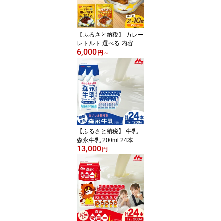
お手軽 便利 簡単調理 ス
トック 小分け
【ふるさと納税】 カレー
レトルト 選べる 内容量
6,000
Coco壱番屋監修 尾西の
円
～
カレーライス ＆ マイル
ドカレーセット [サワセ
イ 江南店 愛知県 江南市
ko23btu100003] レトル
トカレー レトルト 簡単
時短 便利 ストック 小分
け
【ふるさと納税】 牛乳
森永牛乳 200ml 24本 計4
13,000
800ml 森永乳業 [翔栄通
円
商 愛知県 江南市 ko23bt
u570062] 紙パック 牛乳
ミルク 生乳100％ おやつ
ジャストサイズ まとめ買
い 買い置き 常温保存 ま
とめ買い 買い置き