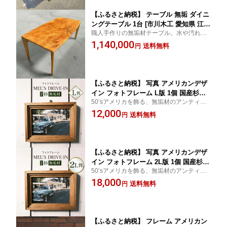
【ふるさと納税】 テーブル 無垢 ダイニ
ングテーブル 1台 [市川木工 愛知県 江南
職人手作りの無垢材テーブル。水や汚れに
市 ko23btu690002] 木製 机 リビング 家
強く、長く愛用できる逸品
1,140,000
具 インテリア 手作業
送料無料
円
【ふるさと納税】 写真 アメリカンデザ
イン フォトフレーム L版 1個 国産杉無
50’sアメリカを飾る、無垢材のアンティー
垢材使用 [Spice it up 愛知県 江南市 ko
ク調フォトフレーム
12,000
23btu750004] インテリア 写真 写真立て
送料無料
円
フレーム 日本製 おしゃれ アンティーク
雑貨 手作り 木製 国産杉 スギ 無垢
【ふるさと納税】 写真 アメリカンデザ
イン フォトフレーム 2L版 1個 国産杉無
50’sアメリカを飾る、無垢材のアンティー
垢材使用 [Spice it up 愛知県 江南市 ko
ク調フォトフレーム
18,000
23btu750005] インテリア 写真 写真立て
送料無料
円
フレーム 日本製 おしゃれ アンティーク
雑貨 手作り 木製 国産杉 スギ 無垢
【ふるさと納税】 フレーム アメリカン