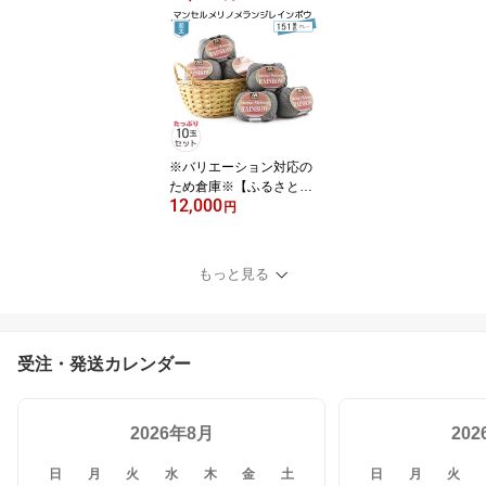
ンボウ（並太） 150番色
（黒） 10玉セット ／ メ
リノウール 毛糸 手芸 編
み物 手編み 手作り ハン
ドメイド 羊毛 カシミヤ
タッチ シルキー ふわふ
わユザワヤ 送料無料 愛
知県 No.077
※バリエーション対応の
ため倉庫※【ふるさと納
12,000
税】マンセルメリノメラ
円
ンジレインボウ（並太）
151番色（グレー） 10玉
セット ／ メリノウール
もっと見る
毛糸 ウール 毛糸セット
手芸 編み物 手編み ハン
ドメイド 羊毛 カシミヤ
タッチユザワヤ 送料無料
受注・発送カレンダー
愛知県 No.078
2026年8月
20
日
月
火
水
木
金
土
日
月
火