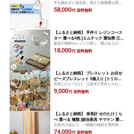
手を触れずに衛生的。高さと噴霧量が調節
[プロフィット 愛知県 江南市 ko23btu23
できる足踏み式消毒スタンド
58,000
0000] 消毒 除菌 感染対策 消毒液スタン
送料無料
円
ド 非接触 ペダル式 消毒台 玄関 オフィ
ス 店舗用
【ふるさと納税】 手作り レジンコース
ター 選べる4色 [エムテック 愛知県 江南
家具の廃材がレジンで輝く、職人仕上げの
市 ko23btu610000] ハンドメイド コー
一点物コースター
18,000
スター 一点物 日用品 おしゃれ かわい
送料無料
円
い
【ふるさと納税】 ブレスレット お任せ
ビーズブレスレット 5個入り [トリロジ
世界にひとつだけ。江南市で手作りされた
ー 愛知県 江南市 ko23btu670000] アク
個性豊かなブレスレット
9,000
セサリー ハンドメイド 手づくり 手作り
送料無料
円
かわいい 可愛い おしゃれ
【ふるさと納税】 身長計 せのたけくら
べ 選べる 種類 [綜合家具 ヤマケン 愛知
天然木の温もり。一枚板の端材を再利用し
県 江南市 ko23btu660003] 木製 木製身
た手作りの身長計。
74,000
長計 天然木 ウォールナット はんの木
送料無料
円