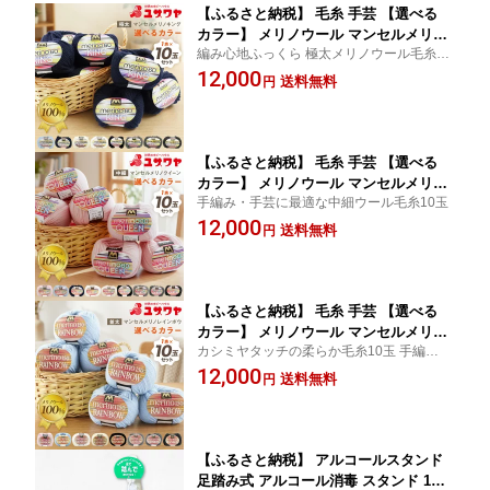
【ふるさと納税】 毛糸 手芸 【選べる
カラー】 メリノウール マンセルメリノ
編み心地ふっくら 極太メリノウール毛糸10
キング マンセルメリノメランジキング
玉
12,000
極太 10玉セット [ユザワヤ 愛知県 江南
送料無料
円
市 ko23btu260030] 手編み 編み物 手作
り ハンドメイド
【ふるさと納税】 毛糸 手芸 【選べる
カラー】 メリノウール マンセルメリノ
手編み・手芸に最適な中細ウール毛糸10玉
クイーン マンセルメリノメランジクイ
12,000
ーン（中細） 10玉セット [ユザワヤ 愛
送料無料
円
知県 江南市 ko23btu260029] 手作り ハ
ンドメイド 糸 裁縫 刺繍 メリノウール1
00％ 生地 布 リネン おしゃれ
【ふるさと納税】 毛糸 手芸 【選べる
カラー】 メリノウール マンセルメリノ
カシミヤタッチの柔らか毛糸10玉 手編み・
レインボウ マンセルメリノメランジレ
手芸に
12,000
インボウ （並太） 10玉セット [ユザワ
送料無料
円
ヤ 愛知県 江南市 ko23btu260028] 手作
り ハンドメイド 糸 裁縫 刺繍 メリノウ
ール100％ 生地 布 リネン おしゃれ
【ふるさと納税】 アルコールスタンド
足踏み式 アルコール消毒 スタンド 1台