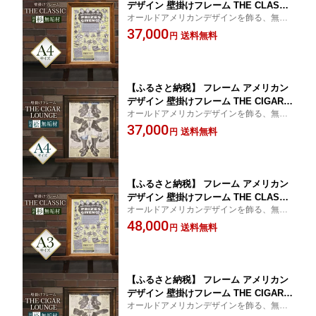
デザイン 壁掛けフレーム THE CLASSI
オールドアメリカンデザインを飾る、無垢
C A4 サイズ [Spice it up 愛知県 江南市
材のクラシカル壁掛け額縁＜縦・横両用＞
37,000
ko23btu750000] 額縁 a4 木製 おしゃれ
送料無料
円
アンティーク かわいい ポスターフレー
ム 賞状 国産杉 スギ 無垢材 インテリア
【ふるさと納税】 フレーム アメリカン
デザイン 壁掛けフレーム THE CIGAR L
オールドアメリカンデザインを飾る、無垢
OUNGE A4 サイズ [Spice it up 愛知県
材のクラシカル壁掛け額縁＜縦・横両用＞
37,000
江南市 ko23btu750001] 額縁 a4 木製 お
送料無料
円
しゃれ アンティーク かわいい ポスター
フレーム 賞状 国産桧 ヒノキ 無垢材 檜
インテリア
【ふるさと納税】 フレーム アメリカン
デザイン 壁掛けフレーム THE CLASSI
オールドアメリカンデザインを飾る、無垢
C A3 サイズ [Spice it up 愛知県 江南市
材のクラシカル壁掛け額縁＜縦・横両用＞
48,000
ko23btu750002] 額縁 a3 木製 おしゃれ
送料無料
円
アンティーク かわいい ポスターフレー
ム 賞状 国産杉 スギ 無垢材 インテリア
【ふるさと納税】 フレーム アメリカン
デザイン 壁掛けフレーム THE CIGAR L
オールドアメリカンデザインを飾る、無垢
OUNGE A3【国産桧無垢材使用】 [Spic