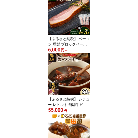
【ふるさと納税】 ベーコ
ン 燻製 ブロックベーコ
6,000
ン 選べる 200g 600g
円
～
【化学調味料等無添加】
[グリュン江南 愛知県 江
南市 ko23btu160007] 肉
岩塩 豚肉 厚切り ブロッ
ク ジューシー 無添加 肉
加工品 加工品 真空パッ
ク BBQ バーベキュー お
弁当 おかず ◎
【ふるさと納税】 シチュ
ー レトルト 飛騨牛ビー
55,000
フシチュー 220g 20食
円
[サワセイ 江南店 愛知県
江南市 ko23btu100002]
レトルト食品 レンジ対応
商品 惣菜 お惣菜 惣菜シ
チュー お惣菜 簡単 時短