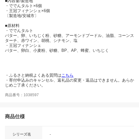
■内容量/製造地
・ででんタルト×6個
・王冠フィナンシェ×6個
〔製造地/安城市〕
■原材料
・ででんタルト
バター、卵、いちじく粉、砂糖、アーモンドプードル、油脂、コーンス
ターチ、赤ワイン、胡桃、シナモン、塩
・王冠フィナンシェ
バター、卵白、小麦粉、砂糖、BP、AP、蜂蜜、いちじく
・ふるさと納税よくある質問は
こちら
・寄付申込みのキャンセル、返礼品の変更・返品はできません。あらか
じめご了承ください。
商品番号：1038597
商品仕様
シリーズ名
-