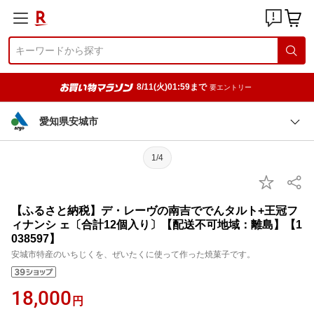
8/11(火)01:59まで
要エントリー
愛知県安城市
1/4
【ふるさと納税】デ・レーヴの南吉ででんタルト+王冠フ
ィナンシ ェ〔合計12個入り〕【配送不可地域：離島】【1
038597】
安城市特産のいちじくを、ぜいたくに使って作った焼菓子です。
18,000
円