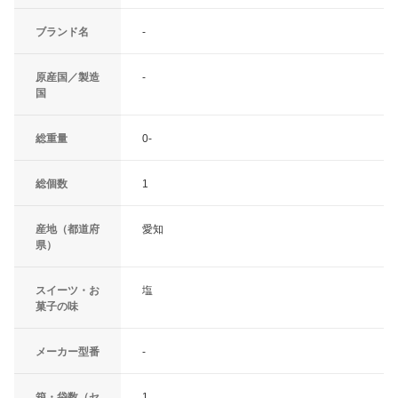
ブランド名
-
原産国／製造
-
国
総重量
0-
総個数
1
産地（都道府
愛知
県）
スイーツ・お
塩
菓子の味
メーカー型番
-
箱・袋数（セ
1