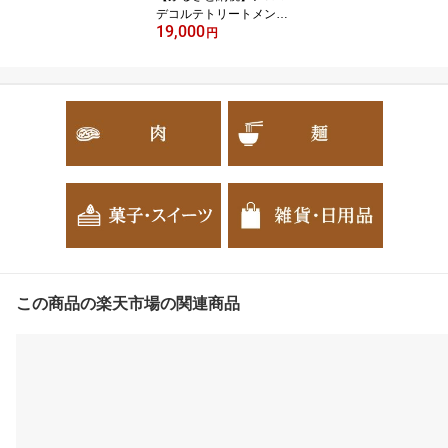
デコルテトリートメント
19,000
&ヘッドスパ【124507
円
9】
この商品の楽天市場の関連商品