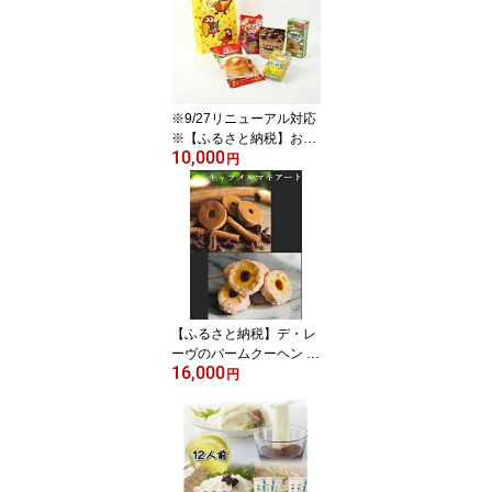
※9/27リニューアル対応
※【ふるさと納税】おい
10,000
しく、たのしく、すこや
円
かに。森永のお菓子 詰合
せ【1125640】
【ふるさと納税】デ・レ
ーヴのバームクーヘン 2
16,000
種10個入り【配送不可地
円
域：離島】【1103116】