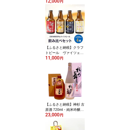
12,000
落とし 300g×2パック_
円
和牛 牛肉 切り落とし 国
産 愛知県 安城市 精肉 小
分け 美味しい 人気 おす
すめ 送料無料 【配送不
可地域：離島】【11414
47】
【ふるさと納税】クラフ
トビール ヴァイツェ
11,000
ン・アルトビア・ボッ
円
ク・ジンジャービール
4種 飲み比べセット
【配送不可地域：離島】
【1224228】
【ふるさと納税】神杉 古
原酒 720ml・純米吟醸杉
23,000
の舞720ml 2本セット【1
円
143363】