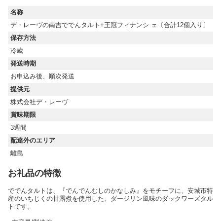
名称
デ・レーヴの南吉ででんタルト+王冠フィナンシ ェ〔合計12個入り〕
保存方法
冷蔵
発送時期
お申込み後、順次発送
提供元
株式会社デ・レーヴ
賞味期限
3週間
配達外のエリア
離島
お礼品の特徴
ででんタルトは、『でんでんむしのかなしみ』をモチーフに、安城市特
産のいちじくの甘露煮を使用した、ダージリン風味のダックワーズタル
トです。