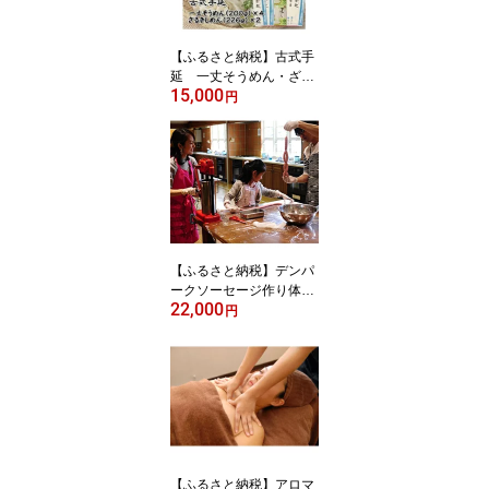
【ふるさと納税】古式手
延 一丈そうめん・ざる
15,000
きしめん詰合せ【14059
円
99】
【ふるさと納税】デンパ
ークソーセージ作り体験
22,000
(2～5名様にて利用可能
円
チケット)【1067994】
【ふるさと納税】アロマ