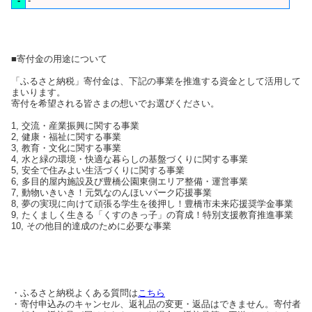
-
-
■寄付金の用途について
「ふるさと納税」寄付金は、下記の事業を推進する資金として活用して
まいります。
寄付を希望される皆さまの想いでお選びください。
1, 交流・産業振興に関する事業
2, 健康・福祉に関する事業
3, 教育・文化に関する事業
4, 水と緑の環境・快適な暮らしの基盤づくりに関する事業
5, 安全で住みよい生活づくりに関する事業
6, 多目的屋内施設及び豊橋公園東側エリア整備・運営事業
7, 動物いきいき！元気なのんほいパーク応援事業
8, 夢の実現に向けて頑張る学生を後押し！豊橋市未来応援奨学金事業
9, たくましく生きる「くすのきっ子」の育成！特別支援教育推進事業
10, その他目的達成のために必要な事業
・ふるさと納税よくある質問は
こちら
・寄付申込みのキャンセル、返礼品の変更・返品はできません。寄付者