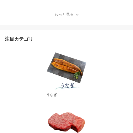
2個 30個 高評価 アイス
スイーツ ヨーグルト 牛
乳 使用 大容量 自宅用 簡
もっと見る
易包装 訳あり 乳酸菌 乳
健康 腸活 デザート 人気
アイスクリーム みかん
パイナップル 大容量 豊
注目カテゴリ
橋市 8500円 15000円
うなぎ