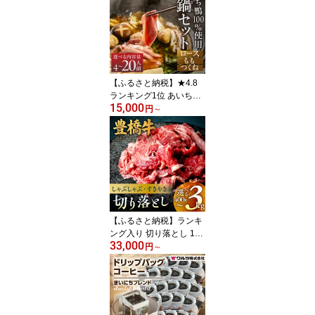
むきえび 定期便 海鮮 え
び 簡易包装 訳あり 先行
予約 発送時期が選べる
期間限定 年内発送 冷凍
定期 不揃い 傷 豊橋市 10
000円 15000円 20000円
【ふるさと納税】★4.8
ランキング1位 あいち鴨
15,000
鍋セット 鴨鍋 4人前 〜 2
円
～
0人前 鍋 鴨肉 あいち 鴨
鍋 ランキング 1位 人気
選べる 大容量 肉 鴨肉 冷
凍 鶏肉 ジビエ 小分け 年
末年始 もつ鍋 焼肉 すき
焼き 年末 年内配送 年内
発送 愛知県 豊橋市
【ふるさと納税】ランキ
ング入り 切り落とし 1kg
33,000
2kg 3kg 赤身 すき焼き し
円
～
ゃぶしゃぶ 豊橋牛 国産
牛 すきやき 牛肉 肉 牛 国
産牛 牛肉 肉 焼肉 すき焼
き 楽天限定 不揃い 真空
パック 小分け パック 20