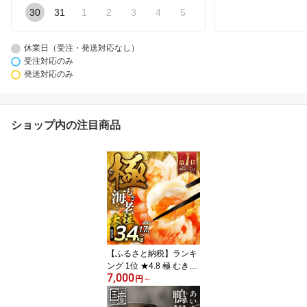
30
31
1
2
3
4
5
休業日（受注・発送対応なし）
受注対応のみ
発送対応のみ
ショップ内の注目商品
【ふるさと納税】ランキ
ング 1位 ★4.8 極 むき海
7,000
老 背ワタ無 ~3.4kg 訳あ
円
～
り ランキング 1位 大粒
背ワタ処理済 極むき海老