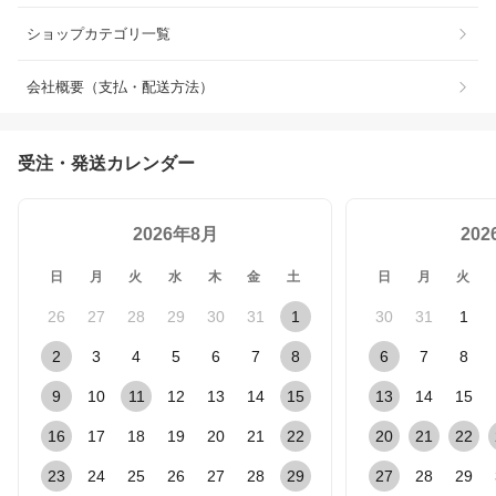
ショップカテゴリ一覧
会社概要（支払・配送方法）
受注・発送カレンダー
2026年8月
20
日
月
火
水
木
金
土
日
月
火
26
27
28
29
30
31
1
30
31
1
2
3
4
5
6
7
8
6
7
8
9
10
11
12
13
14
15
13
14
15
16
17
18
19
20
21
22
20
21
22
23
24
25
26
27
28
29
27
28
29