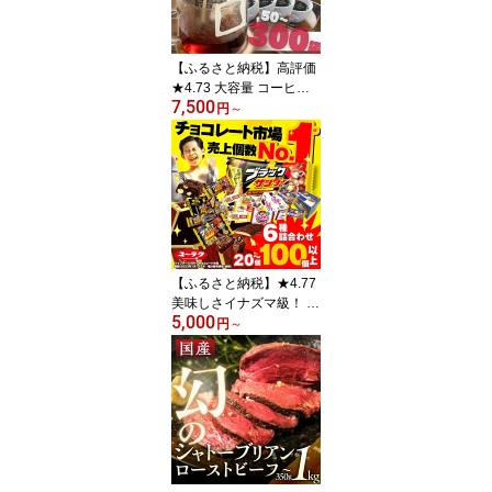
0g 冷凍 豊橋市 一万円 10
000円 20000円 30000円
【ふるさと納税】高評価
★4.73 大容量 コーヒー
7,500
ドリップ バッグ 選べる ~
円
～
300袋 簡易包装 訳あり
お徳用 ブレンド ドリッ
プコーヒー 珈琲 ブレン
ド ドリップ パック 50袋
100袋 珈琲 ワルツ 粉 ブ
レンド 7500円 15000円
45000円送料無料 愛知県
豊橋市
【ふるさと納税】★4.77
美味しさイナズマ級！ ブ
5,000
ラックサンダー 大容量
円
～
詰め合わせ セット チョ
コケーキ も選べる お楽
しみ クッキー ケーキ 発
送時期が選べる お菓子
チョコレート スイーツ
大量 おやつ チョコ クラ
ンチ 5000円 詰め合わせ
福袋 バレンタイン