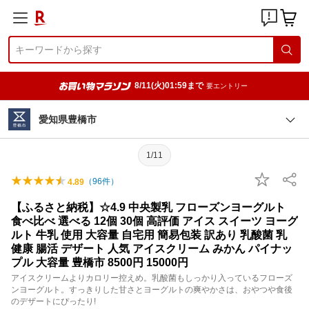
8/11(火)01:59まで
要エントリー
愛知県豊橋市
1/11
（
96
件）
4.89
【ふるさと納税】☆4.9 中央製乳 フローズンヨーグルト
食べ比べ 選べる 12個 30個 高評価 アイス スイーツ ヨーグ
ルト 牛乳 使用 大容量 自宅用 簡易包装 訳あり 乳酸菌 乳
健康 腸活 デザート 人気 アイスクリーム みかん パイナッ
プル 大容量 豊橋市 8500円 15000円
アイスクリームよりカロリー控えめ。乳酸菌もしっかり入っているフローズ
ンヨーグルト。すっきりした甘さとヨーグルトの爽やかさは、おやつや食後
のデザートにぴったり!