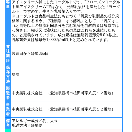
容
アイスクリーム状にしたヨーグルトです。“フローズンヨーグル
量
ト風アイスクリーム”ではなく、発酵乳規格を満たした「ヨーグ
ルト」ですので、生きた乳酸菌入りです。
※ヨーグルトは食品衛生法にもとづく「乳及び乳製品の成分規
格等に関する省令」で種類別「はっ酵乳」として、「乳又はこ
れと同等以上の無脂乳固形分を含む乳等を乳酸菌又は酵母では
っ酵させ、糊状又は液状にしたもの又はこれらを凍結したも
の」と定義されています。成分規格は無脂乳固形分8.0％以上、
乳酸菌数又は酵母数1,000万/ml以上と定められています。
賞
味
製造日から冷凍365日
期
限
保
存
冷凍
方
法
製
造
中央製乳株式会社 （愛知県豊橋市植田町字八尻１２番地）
者
事
業
中央製乳株式会社 （愛知県豊橋市植田町字八尻１２番地）
者
備
アレルギー成分／乳、大豆
考
配送方法／冷凍便