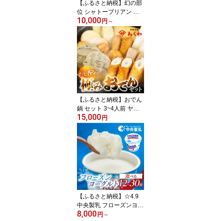
【ふるさと納税】幻の部
位 シャトーブリアン ロ
10,000
ーストビーフ 350g 700g
円
～
1kg ソース付 タレ付 ブ
ロック 高級 肉 冷凍 調理
済 牛肉 惣菜 パーティー
お祝い 簡単調理 お惣菜
熟成肉 10000円 20000円
30000 円 豊橋市
【ふるさと納税】おでん
鍋 セット 3~4人前 ヤマ
15,000
サちくわ 『ふるさとおで
円
ん』 本格 鍋セット 鍋 お
でん おでんセット つゆ
味噌 おでん鍋 鍋 ちくわ
練り物 なべ おなべ なべ
セット 冬 3人前 4人前 家
族 小分け タレ付 つゆ付
愛知県 豊橋市
【ふるさと納税】☆4.9
中央製乳 フローズンヨー
8,000
グルト 食べ比べ 選べる 1
円
～