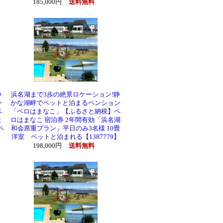
185,000円
送料無料
静
浜名湖まで3歩の絶景ロケーション!静
ン
かな湖畔でペットと泊まるペンション
ペ
「ペロはまなこ」【ふるさと納税】ペ
ま
ロはまなこ 宿泊券 2年間有効「浜名湖
ペ
和会席重プラン」平日のみ3名様 10畳
洋室 ペットと泊まれる【1387779】
198,000円
送料無料