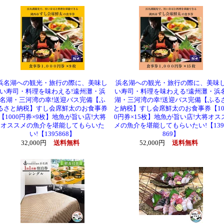
浜名湖への観光・旅行の際に、美味し
浜名湖への観光・旅行の際に、美味
い寿司・料理を味わえる!遠州灘・浜
い寿司・料理を味わえる!遠州灘・浜
名湖・三河湾の幸!送迎バス完備【ふ
湖・三河湾の幸!送迎バス完備【ふる
るさと納税】すし会席鮮太のお食事券
と納税】すし会席鮮太のお食事券【10
【1000円券×9枚】地魚が旨い店!大将
0円券×15枚】地魚が旨い店!大将オス
オススメの魚介を堪能してもらいた
メの魚介を堪能してもらいたい!【139
い!【1395868】
869】
32,000円
送料無料
52,000円
送料無料