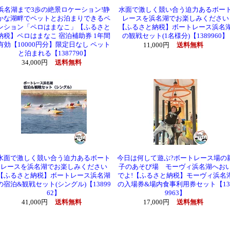
浜名湖まで3歩の絶景ロケーション!静
水面で激しく競い合う迫力あるボー
かな湖畔でペットとお泊まりできるペ
レースを浜名湖でお楽しみください
ンション「ペロはまなこ」【ふるさと
【ふるさと納税】ボートレース浜名
納税】ペロはまなこ 宿泊補助券 1年間
の観戦セット(1名様分)【1389960】
有効【10000円分】限定日なし ペット
11,000円
送料無料
と泊まれる【1387790】
34,000円
送料無料
水面で激しく競い合う迫力あるボート
今日は何して遊ぶ?ボートレース場の
レースを浜名湖でお楽しみください
子のあそび場 モーヴィ浜名湖へお
【ふるさと納税】ボートレース浜名湖
でよ!【ふるさと納税】モーヴィ浜名
の宿泊&観戦セット(シングル)【13899
の入場券&場内食事利用券セット【13
62】
9963】
41,000円
送料無料
17,000円
送料無料