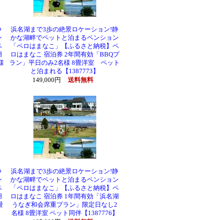
静
浜名湖まで3歩の絶景ロケーション!静
ン
かな湖畔でペットと泊まるペンション
ペ
「ペロはまなこ」【ふるさと納税】ペ
湖
ロはまなこ 宿泊券 2年間有効「BBQプ
様
ラン」平日のみ2名様 8畳洋室 ペット
と泊まれる【1387773】
149,000円
送料無料
静
浜名湖まで3歩の絶景ロケーション!静
ン
かな湖畔でペットと泊まるペンション
ペ
「ペロはまなこ」【ふるさと納税】ペ
湖
ロはまなこ 宿泊券 1年間有効「浜名湖
畳
うなぎ和会席重プラン」限定日なし2
名様 8畳洋室 ペット同伴【1387776】