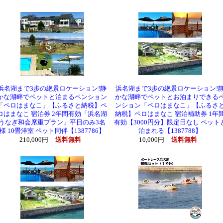
浜名湖まで3歩の絶景ロケーション!静
浜名湖まで3歩の絶景ロケーション!
かな湖畔でペットと泊まるペンション
かな湖畔でペットとお泊まりできる
「ペロはまなこ」【ふるさと納税】ペ
ンション「ペロはまなこ」【ふるさ
ロはまなこ 宿泊券 2年間有効「浜名湖
納税】ペロはまなこ 宿泊補助券 1年
うなぎ和会席重プラン」平日のみ3名
有効【3000円分】限定日なし ペット
様 10畳洋室 ペット同伴【1387786】
泊まれる【1387788】
210,000円
送料無料
10,000円
送料無料