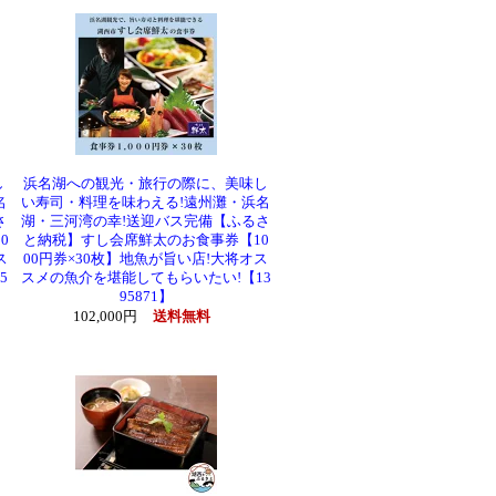
し
浜名湖への観光・旅行の際に、美味し
名
い寿司・料理を味わえる!遠州灘・浜名
さ
湖・三河湾の幸!送迎バス完備【ふるさ
0
と納税】すし会席鮮太のお食事券【10
ス
00円券×30枚】地魚が旨い店!大将オス
5
スメの魚介を堪能してもらいたい!【13
95871】
102,000円
送料無料