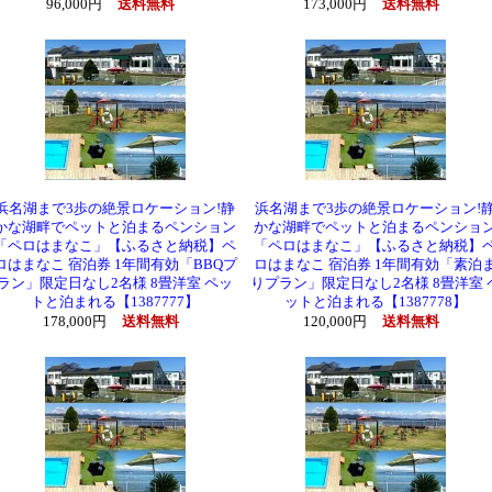
96,000円
送料無料
173,000円
送料無料
浜名湖まで3歩の絶景ロケーション!静
浜名湖まで3歩の絶景ロケーション!
かな湖畔でペットと泊まるペンション
かな湖畔でペットと泊まるペンショ
「ペロはまなこ」【ふるさと納税】ペ
「ペロはまなこ」【ふるさと納税】
ロはまなこ 宿泊券 1年間有効「BBQプ
ロはまなこ 宿泊券 1年間有効「素泊
ラン」限定日なし2名様 8畳洋室 ペッ
りプラン」限定日なし2名様 8畳洋室 
トと泊まれる【1387777】
ットと泊まれる【1387778】
178,000円
送料無料
120,000円
送料無料