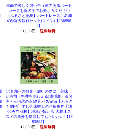
ト
水面で激しく競い合う迫力あるボート
レースを浜名湖でお楽しみください
湖
【ふるさと納税】ボートレース浜名湖
の宿泊&観戦セット(ツイン)【138996
1】
51,000円
送料無料
親
浜名湖への観光・旅行の際に、美味し
い
い寿司・料理を味わえる!遠州灘・浜名
湖
湖・三河湾の幸!送迎バス完備【ふるさ
8
と納税】すし会席鮮太のお食事券【10
00円券×3枚】地魚が旨い店!大将オス
スメの魚介を堪能してもらいたい!【13
95865】
12,000円
送料無料