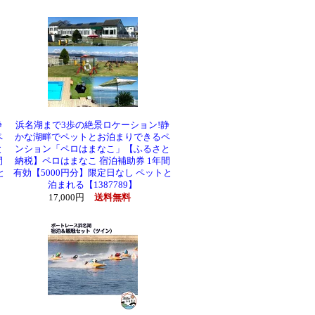
静
浜名湖まで3歩の絶景ロケーション!静
ペ
かな湖畔でペットとお泊まりできるペ
と
ンション「ペロはまなこ」【ふるさと
間
納税】ペロはまなこ 宿泊補助券 1年間
と
有効【5000円分】限定日なし ペットと
泊まれる【1387789】
17,000円
送料無料