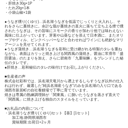
・肝焼き30g×1P
・たれ20g×1本
・小袋山椒×1袋
●うなぎ燻り(くゆり)…浜名湖うなぎを低温でじっくりと火入れし、そ
れをさらに藁焼きに。余計な脂が藁焼きの直火に落ちて立ち上る煙で燻
されたうなぎは、その旨味にスモークの香りが加わり他では味わえない
風味に仕上がっています。芽葱や山葵などを添えて日本酒に、またオリ
ーブやディル、ピンクペッパーなどと合わせればワインにも絶妙なマリ
アージュを見せてくれます。
●うなぎ蒲焼き…浜名湖うなぎを彩和に受け継がれる特製のタレを重ね
ながら、表面はカリッと焼き上げる関西風の蒲焼き。醤油に常滑市「盛
田醤油」のたまりを加え、さらに碧南市「九重味醂」をブレンドした秘
伝のタレです。
●肝焼き…彩和秘伝のタレの味付けでお召し上がりください。
■生産者の声
株式会社彩和では、浜名湖天竜川から遡上するしらすうなぎ以外の仕入
れは行わず、厳選した“純浜名湖産うなぎ”のみを浜名湖の入り口である
湖西市新居町の自社養鰻場で丁寧に育てています。
焼きは専属の熟練調理師が「関東風」に捌いたうなぎを蒸さず直火で
「関西風」に焼き上げる独自のスタイルをとっています。
■お礼品の内容について
・浜名湖うなぎ燻り(くゆり)セット【葵】[1セット]
加工地:静岡県湖西市
賞味期限:出荷日+2ヶ月