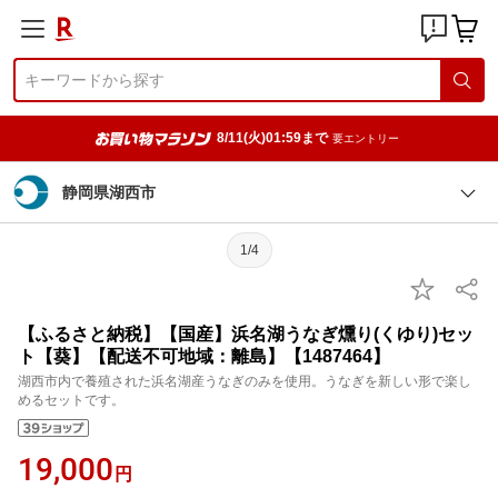
8/11(火)01:59まで
要エントリー
静岡県湖西市
1/4
【ふるさと納税】【国産】浜名湖うなぎ燻り(くゆり)セッ
ト【葵】【配送不可地域：離島】【1487464】
湖西市内で養殖された浜名湖産うなぎのみを使用。うなぎを新しい形で楽し
めるセットです。
19,000
円