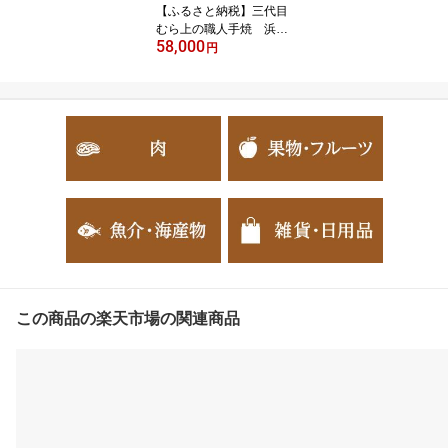
【ふるさと納税】三代目
むら上の職人手焼 浜名
58,000
湖産鰻蒲焼120g(5枚) た
円
れ・山椒付き_ うなぎ 鰻
ウナギ 浜名湖 蒲焼 蒲焼
き 国産 美味しい 惣菜 た
れ 山椒 ギフト 贈答 送料
無料 【配送不可地域：離
島】【1403770】
この商品の楽天市場の関連商品