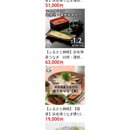
産】浜名湖うなぎ蒲焼き
51,000
140g以上 5本セット(た
円
れ・山椒付き)_ うなぎ
鰻 ウナギ 浜名湖 静岡県
湖西市 蒲焼き かば焼き
蒲焼 たれ 山椒 土用 丑の
日 人気 美味しい 惣菜 お
かず おつまみ 真空パッ
ク 冷凍 送料無料 【配送
不可地域：離島】【1487
【ふるさと納税】浜名湖
457】
産うなぎ 白焼・蒲焼パ
63,000
ック各5パック詰合せ
円
【配送不可地域：離島】
【1488846】
【ふるさと納税】【国
産】浜名湖うなぎ燻り(く
19,000
ゆり)セット【葵】【配送
円
不可地域：離島】【1487
464】