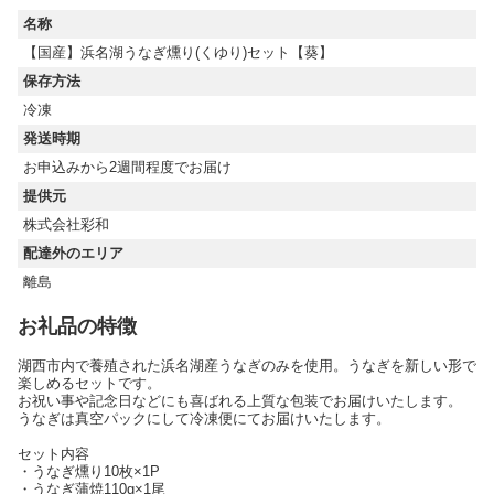
名称
【国産】浜名湖うなぎ燻り(くゆり)セット【葵】
保存方法
冷凍
発送時期
お申込みから2週間程度でお届け
提供元
株式会社彩和
配達外のエリア
離島
お礼品の特徴
湖西市内で養殖された浜名湖産うなぎのみを使用。うなぎを新しい形で
楽しめるセットです。
お祝い事や記念日などにも喜ばれる上質な包装でお届けいたします。
うなぎは真空パックにして冷凍便にてお届けいたします。
セット内容
・うなぎ燻り10枚×1P
・うなぎ蒲焼110g×1尾