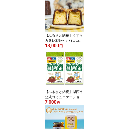
【ふるさと納税】うずら
カヌレ2種セット(ココ
13,000
ア・バニラ)【配送不可地
円
域：離島】【1388898】
【ふるさと納税】湖西市
公式コミュニケーション
7,000
キャラクター 「うなぽ
円
ん」 静岡茶ティーバッグ
2袋【1573183】