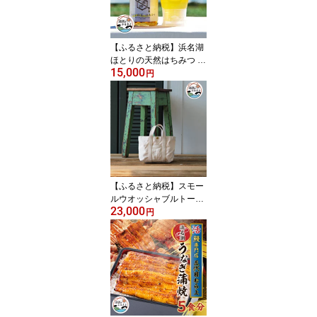
【ふるさと納税】浜名湖
ほとりの天然はちみつ み
15,000
なと百花はちみつ 300
円
g・ミックスナッツはち
みつ漬け 160g 2本【13
90859】
【ふるさと納税】スモー
ルウオッシャブルトー
23,000
ト キナリ【1391081】
円