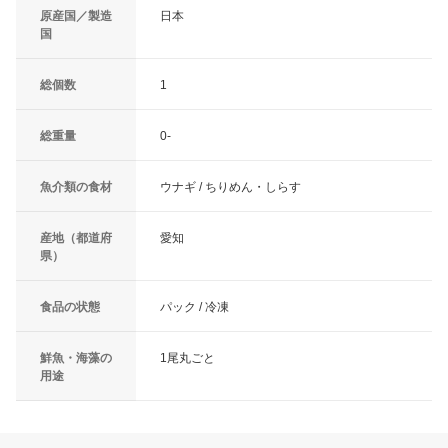
原産国／製造
日本
国
総個数
1
総重量
0-
魚介類の食材
ウナギ / ちりめん・しらす
産地（都道府
愛知
県）
食品の状態
パック / 冷凍
鮮魚・海藻の
1尾丸ごと
用途