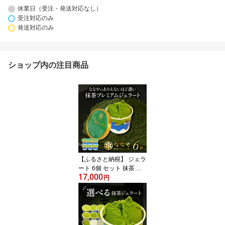
休業日（受注・発送対応なし）
受注対応のみ
発送対応のみ
ショップ内の注目商品
【ふるさと納税】 ジェラ
ート 6個 セット 抹茶 プ
17,000
レミアム ななや 丸七製
円
茶 アイス クリーム デザ
ート スイーツ お茶 お取
り寄せ お菓子 ギフト 世
界一濃い 贈答 高級 濃厚
本格 和スイーツ 老舗 茶