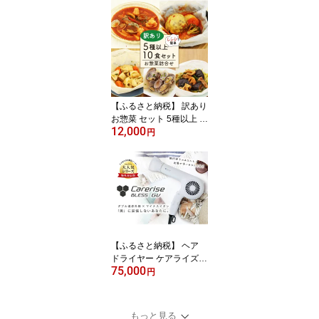
HEAT ファインヒート お
風呂 日用品 バス用品 温
活 バブル 入浴剤ギフト
リラックス 保湿 美肌 対
策 血行促進 半身浴 冬 あ
ったまる 贈り物 プレゼ
ント 藤枝市 静岡県
【ふるさと納税】 訳あり
お惣菜 セット 5種以上 1
12,000
0食 セット レンチン 簡単
円
調理 レトルト 詰合せ カ
ンタンおかず 料理 冷凍
お弁当 おかず 洋食 和食
洋風 和風 魚介 シーフー
ド ハンバーグ 魚 野菜 煮
物 おつまみ 惣菜 時短 便
利常備食 ストック 藤枝
市 静岡県
【ふるさと納税】 ヘア
ドライヤー ケアライズ
75,000
ブレスGV プロ仕様 遠赤
円
外線 マイナスイオン ス
トレート アレンジ 美容
軽量 プレゼント ギフト
もっと見る