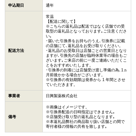
申込期日
通年
常温
【配送に関して】
※こちらの返礼品は配送ではなく店舗での受
取型の返礼品となっております｡ご注意くださ
い｡
･届いた引換券をお持ちのうえ､引換券に記載
の店舗にて､返礼品をお受け取りください。
配送方法
･返礼品のお受取日は店舗ごとの営業日となり
ますが､引換先の店舗が臨時休業等の場合もご
ざいます｡ご来店の前に一度ご連絡いただくこ
とをおすすめいたします。
･引換券の到着には店舗受け渡し準備の為､1ヵ
月前後かかる場合がございます。
※引換券の有効期限は発券から 1 年間とさせ
ていただきます。
事業者
日興製薬株式会社
※画像はイメージです。
※引換券配送の日時指定はできません｡
備考
※店舗受け取り型の返礼品となります｡
※本返礼品弊社の商品取り扱い店舗との間で
寄付者様の情報の共有を致します｡