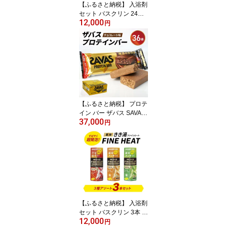
【ふるさと納税】 入浴剤
セット バスクリン 24包
12,000
オリジナル ギフト セッ
円
ト 炭酸 薬用 きき湯 贈り
物 贈答用 ふるさと納税
入浴剤 10000円 1万円 一
万円 静岡県 藤枝
【ふるさと納税】 プロテ
イン バー ザバス SAVAS
37,000
36個 12個入り 3箱 明治
円
Meiji チョコレート ホエ
イ 筋トレ トレーニング
間食 おやつ タンパク質
プロテインスナック 高タ
ンパク 植物性 置き換え
ボディメイク アスリート
藤枝市 静岡県
【ふるさと納税】 入浴剤
セット バスクリン 3本 濃
12,000
厚 炭酸 薬用 きき湯 FINE
円