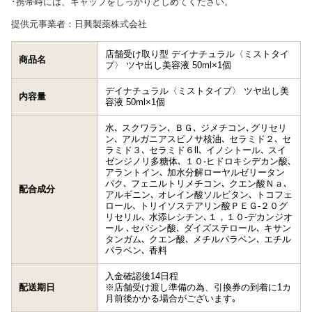
･携帯時には、キャップをしっかりとしめてください。
提供元事業者：日興製薬株式会社
店舗受け取り型 デイナチュラル〈ミストタイ
商品名
プ〉 ツヤ出し美容液 50ml×1個
デイナチュラル〈ミストタイプ〉 ツヤ出し美
内容量
容液 50ml×1個
水､ スクワラン､ ＢＧ､ ジメチコン､グリセリ
ン､ アルガニアスピノサ核油､ セラミド２､ セ
ラミド３､ セラミド６ll､ イノシトール､ スイ
ゼンジノリ多糖体､ １０-ヒドロキシデカン酸､
アラントイン､ 加水分解ローヤルゼリータン
パク､ フェニルトリメチコン､ クエン酸Ｎａ､
配合成分
アルギニン､ オレイン酸ソルビタン､ トコフェ
ロール､ トリイソステアリン酸ＰＥＧ-２０グ
リセリル､ 水添レシチン､１，１０-デカンジオ
ール ､セバシン酸､ ダイズステロール､ キサン
タンガム､ クエン酸､ メチルパラベン､ エチル
パラベン､ 香料
入金確認後14日程
配送期日
※店舗受け渡し準備の為、引換券の到着に1カ
月前後かかる場合がございます｡