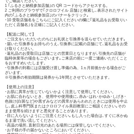
でご確認ください。
1 ｢ふるさと納税参加店舗｣の QR コードからアクセスする。
2 ご利用のブラウザで｢クロロフイル 店舗｣と検索し､表示されたサイト
内の｢ふるさと納税参加店｣のバナーをクリック｡
･10 受取店舗名をこちらにご記入くださいの欄に｢返礼品をお受取りい
ただく店舗名｣を正確にご記入ください。
【配送に関して】
･ご注文をいただいたのちにお礼状と引換券を送らせていただきます｡
･届いた引換券をお持ちのうえ､引換券に記載の店舗にて､返礼品をお受
け取りください。
･返礼品のお受取日は店舗ごとの営業日となりますが､引換先の店舗が
臨時休業等の場合もございます｡ご来店の前に一度ご連絡いただくこと
をおすすめいたします。
･引換券の到着には店舗受け渡し準備の為、1ヵ月前後かかる場合がご
ざいます。
※引換券の有効期限は発券から1年間とさせていただきます。
【使用上の注意】
･お肌に異常が生じていないかよく注意して使用してください。
･お肌に合わないとき、使用中や使用後に､赤み･はれ･かゆみ･しげき･
色抜け(白斑など)や黒ずみなどの異常があらわれたときには使用を中止
し､皮ふ科専門医またはクロロフイル美顔教室にご相談ください｡その
まま使用を続けますと悪化することがあります。
･目に入らないようにご注意ください｡もし入った場合は､すぐに水かぬ
るま湯で洗い流してください。
･高温の場所､直射日光のあたる場所には保管しないでください。
･お子様の手の届かないところにおいてください。