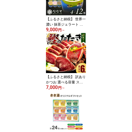
匠 冷凍 上品 贅沢 絶品 藤
枝市 静岡県
【ふるさと納税】 世界一
濃い 抹茶ジェラート 食
9,000
べ比べ セット 抹茶ジェ
円
～
ラート 濃厚 おすすめ 発
送時期選べる 4種 12種
抹茶 ほうじ茶 ミルク ジ
ェラート 詰め合わせ な
なや 丸七製茶 アイス ク
リーム スイーツ お取り
寄せ 贈答 プレゼント ギ
フト 老舗 藤枝市 静岡県
【ふるさと納税】 訳あり
かつお 選べる容量 スピ
7,000
ード発送 定期便 鰹のた
円
～
たき 1kg-6kg 不揃い 小
分け 真空パック タレ FS
SC認証 新鮮 鮮魚 天然
水揚げ 規格外 カツオ カ
ツオのたたき マルコ水産
高評価 海鮮 おつまみ 刺
身 タレ付き 藤枝市 静岡
県