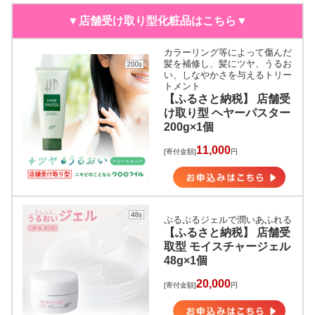
▼店舗受け取り型化粧品はこちら▼
カラーリング等によって傷んだ
髪を補修し、髪にツヤ、うるお
い、しなやかさを与えるトリー
トメント
【ふるさと納税】 店舗受
け取り型 ヘヤーパスター
200g×1個
11,000
[寄付金額]
円
ぷるぷるジェルで潤いあふれる
【ふるさと納税】 店舗受
取型 モイスチャージェル
48g×1個
20,000
[寄付金額]
円