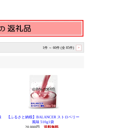
1件 ～ 60件 (全 85件)
>
味
【ふるさと納税】BALANCER ストロベリー
風味 510g1袋
20,000円
送料無料