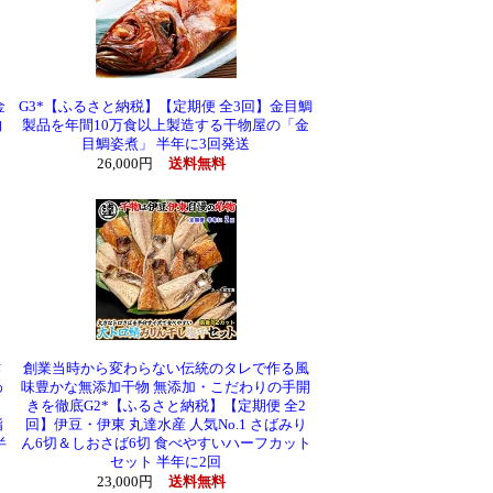
金
G3*【ふるさと納税】【定期便 全3回】金目鯛
物
製品を年間10万食以上製造する干物屋の「金
目鯛姿煮」 半年に3回発送
26,000円
送料無料
作
創業当時から変わらない伝統のタレで作る風
わ
味豊かな無添加干物 無添加・こだわりの手開
きを徹底G2*【ふるさと納税】【定期便 全2
脂
回】伊豆・伊東 丸達水産 人気No.1 さばみり
半
ん6切＆しおさば6切 食べやすいハーフカット
セット 半年に2回
23,000円
送料無料