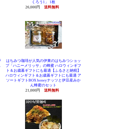
くろう1」 1枚
26,000円
送料無料
が
はちみつ珈琲が人気の伊東のはちみつショッ
ス
プ「ハニーメリッサ」の蜂蜜 ハロウィンギフ
ト＆お歳暮ギフトにも最適【ふるさと納税】
ハロウィンギフト＆お歳暮ギフトにも最適 ア
ソートギフトBOX honeyナッツと伊豆産みか
ん蜂蜜のセット
21,000円
送料無料