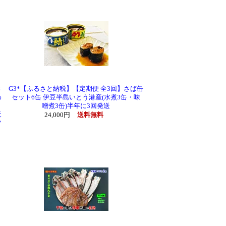
作
G3*【ふるさと納税】【定期便 全3回】さば缶
わ
セット6缶 伊豆半島いとう港産(水煮3缶・味
噌煮3缶)半年に3回発送
天
24,000円
送料無料
フ