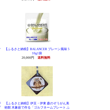
ィ
【ふるさと納税】BALANCER プレーン風味 5
10g1袋
20,000円
送料無料
が
【ふるさと納税】伊豆・伊東 森のぞうがん美
プ
術館 木象嵌で作る「ゴルフネームプレート ふ