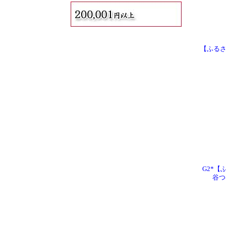
【ふるさ
G2*【
谷つ