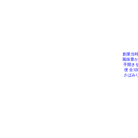
創業当
風味豊か
手開き
便 全3
さばみり