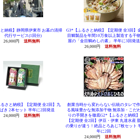
と納税】静岡県伊東市 お墓の清掃
G3*【ふるさと納税】【定期便 全3回】
代行サービス(1回分)
目鯛製品を年間10万食以上製造する干
屋の「金目鯛めしの素」 半年に3回発送
26,000円
送料無料
26,000円
送料無料
ふるさと納税】【定期便 全2回】九
創業当時から変わらない伝統のタレで
ばき 2本セット 半年に2回発送
る風味豊かな無添加干物 無添加・こだ
りの手開きを徹底G2*【ふるさと納税】
24,000円
送料無料
【定期便 全2回】伊豆・伊東 丸達水産 
の乗りが違う！絶品とろあじ7枚セット 
年に2回
24,000円
送料無料