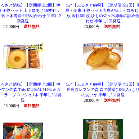
ふるさと納税】【定期便 全2回】伊
G2*【ふるさと納税】【定期便 全2回】
 干物セット 上トロあじ16枚セッ
豆・伊東 干物セット大島A 特上トロあじ
の佐々木海産の詰め合わせ 半年に2
枚 金目鯛1枚 ひもの佐々木海産の詰め
回発送
わせ 半年に2回発送
27,000円
送料無料
25,000円
送料無料
ふるさと納税】【定期便 全3回】伊
G3*【ふるさと納税】【定期便 全3回】
ンの森 This IZU BAUM1個＆ガ
豆高原レマンの森 森の愛菓(10個入) も
・ラ・ブロッシュ1本 半年に3回発
のあいか 半年に3回発送
送
28,000円
送料無料
26,000円
送料無料