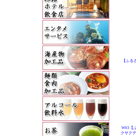
【ふるさ
W03【
クサクデ