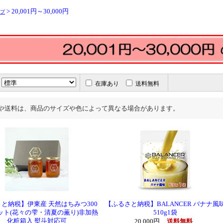
> 20,001円～30,000円
プ
在庫あり
送料無料
や送料は、商品のサイズや色によって異なる場合があります。
と納税】伊東産 天然はちみつ300
【ふるさと納税】BALANCER バナナ風
セット(花々の雫・清夏の薫り)非加熱
510g1袋
化粧箱入 熨斗対応可
20,000円
送料無料