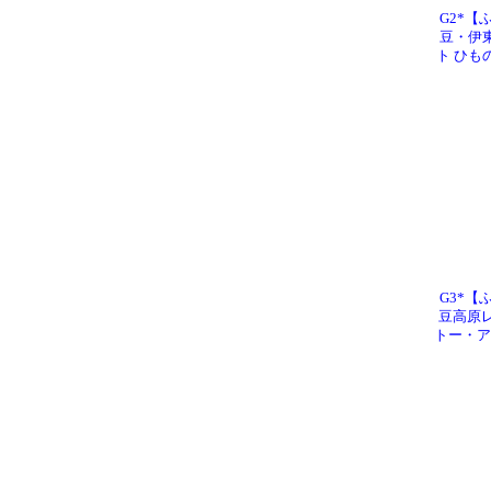
G2*【
豆・伊東
ト ひも
G3*【
豆高原レマ
トー・ア