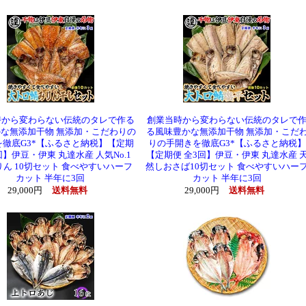
時から変わらない伝統のタレで作る
創業当時から変わらない伝統のタレで
な無添加干物 無添加・こだわりの
る風味豊かな無添加干物 無添加・こだ
を徹底G3*【ふるさと納税】【定期
りの手開きを徹底G3*【ふるさと納税】
回】伊豆・伊東 丸達水産 人気No.1
【定期便 全3回】伊豆・伊東 丸達水産 
ん 10切セット 食べやすいハーフ
然しおさば10切セット 食べやすいハー
カット 半年に3回
カット 半年に3回
29,000円
送料無料
29,000円
送料無料