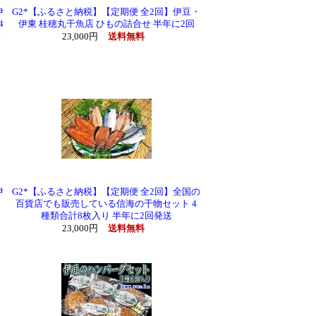
伊
G2*【ふるさと納税】【定期便 全2回】伊豆・
4
伊東 桂穂丸干魚店 ひもの詰合せ 半年に2回
合
23,000円
送料無料
伊
G2*【ふるさと納税】【定期便 全2回】全国の
り
百貨店でも販売している信海の干物セット 4
種類合計8枚入り 半年に2回発送
23,000円
送料無料