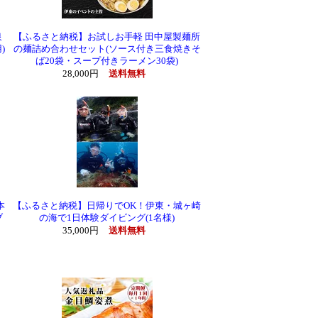
泉
【ふるさと納税】お試しお手軽 田中屋製麺所
)
の麺詰め合わせセット(ソース付き三食焼きそ
ば20袋・スープ付きラーメン30袋)
28,000円
送料無料
本
【ふるさと納税】日帰りでOK！伊東・城ヶ崎
ブ
の海で1日体験ダイビング(1名様)
35,000円
送料無料