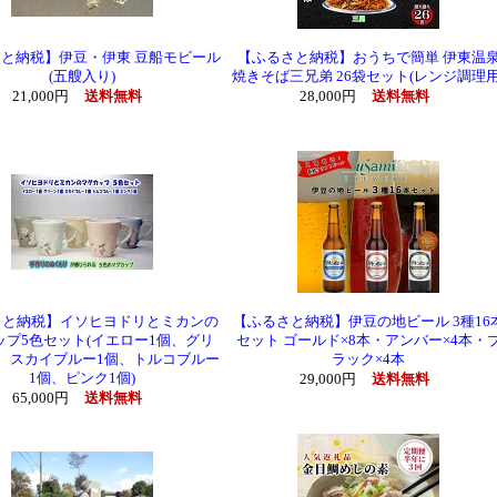
と納税】伊豆・伊東 豆船モビール
【ふるさと納税】おうちで簡単 伊東温
(五艘入り)
焼きそば三兄弟 26袋セット(レンジ調理用
21,000円
送料無料
28,000円
送料無料
さと納税】イソヒヨドリとミカンの
【ふるさと納税】伊豆の地ビール 3種16
ップ5色セット(イエロー1個、グリ
セット ゴールド×8本・アンバー×4本・
、スカイブルー1個、トルコブルー
ラック×4本
1個、ピンク1個)
29,000円
送料無料
65,000円
送料無料