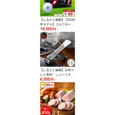
チンツール ギフト 贈り
物にも 佐竹産業
【ふるさと納税】【2026
年モデル】ゴルフボール
18,000
ブリヂストン TOUR B X
円
～
ホワイト / 1ダース から
20ダース 選べるダース
数 ブリヂストン ツアー
ビー まとめ買い 大量 gol
f ゴルフ用品 大量
【ふるさと納税】日本テ
レビ系列「シューイチ」
6,000
で紹介されました（R7.0
円
～
9.13放送）＜刀匠 関孫六
の伝統から生まれたツメ
キリ＞【選べる本数 1
本〜5本セット】 貝印 関
孫六 爪切り type102 ス
テンレス 高級つめきり
ストッパーケース U字 取