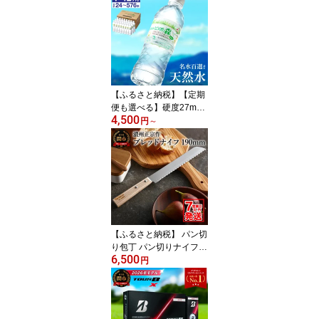
用品 調理器具 よく切れ
る 日本製 引越し 新生活
贈り物・ギフトにも 送料
無料 H30-02 テレビ 雑
誌 人気 165mm
【ふるさと納税】【定期
便も選べる】硬度27mg/
4,500
L 超軟水 ミネラルウォー
円
～
ター500ml ピュアの森 S
8-14／送料無料 ペットボ
トル 天然水 飲料水 24本
～576本 水 長良川 名水
国産 オゾン殺菌 保存用
ローリングストック 災害
対策 非常用 備蓄
【ふるさと納税】 パン切
り包丁 パン切りナイフ
6,500
ブレッドナイフ パン切り
円
The Natural in Japan 【7
営業日以内発送】 ナチュ
ラル おしゃれ 天然木 ウ
ッド 波刃 調理器具 キッ