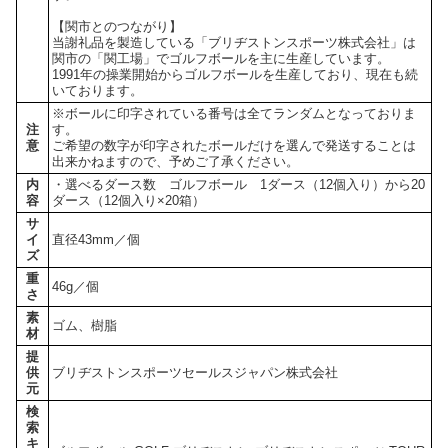
【関市とのつながり】
当謝礼品を製造している「ブリヂストンスポーツ株式会社」は
関市の「関工場」でゴルフボールを主に生産しています。
1991年の操業開始からゴルフボールを生産しており、現在も続
いております。
※ボールに印字されている番号は全てランダムとなっておりま
注
す。
意
ご希望の数字が印字されたボールだけを選んで発送することは
出来かねますので、予めご了承ください。
内
・選べるダース数 ゴルフボール 1ダース（12個入り）から20
容
ダース（12個入り×20箱）
サ
イ
直径43mm／個
ズ
重
46g／個
さ
素
ゴム、樹脂
材
提
供
ブリヂストンスポーツセールスジャパン株式会社
元
検
索
キ