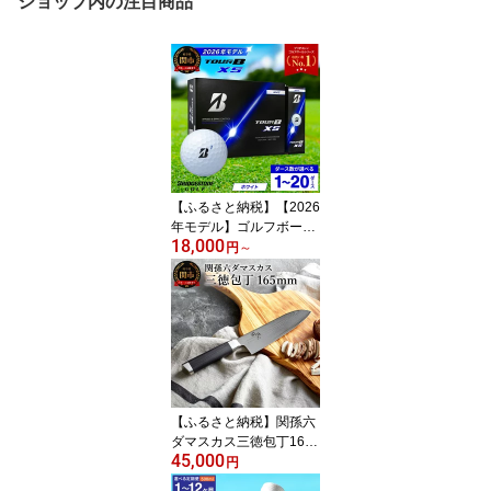
ショップ内の注目商品
【ふるさと納税】【2026
年モデル】ゴルフボール
18,000
ブリヂストン TOUR B X
円
～
S ホワイト / 1ダース か
ら 20ダース 選べるダー
ス数 ブリヂストン ツア
ービー まとめ買い 大量 g
olf ゴルフ用品 大量
【ふるさと納税】関孫六
ダマスカス三徳包丁16.5
45,000
cm ステンレス 一体型
円
貝印 おしゃれ キッチン