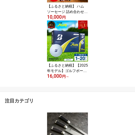
り外し可能 2WAY やすり
【ふるさと納税】 ハム
ギフト
ソーセージ 詰め合わせ
10,000
明方ハム Aセット 計810
円
g ボロニアソーセージ 醤
油フランク フランクフル
トソーセージ ウインナー
おつまみ 肉 国産豚肉 伝
統製法
【ふるさと納税】【2025
年モデル】ゴルフボール
16,000
ブリヂストン TOUR B J
円
～
GR ホワイト / 1ダース か
ら 20ダース 選べるダー
ス数 ブリヂストンスポー
ツ ブリヂストン ツアーB
注目カテゴリ
ツアービー Bマーク 白
まとめ買い 大量 golf ゴ
ルフ用品 大量