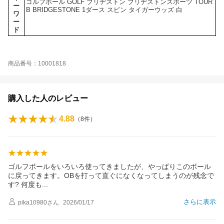
ゴルフボール GOLF ブリヂストン ブリヂストンスポーツ TOUR
ー
B BRIDGESTONE 1ダース スピン タイガーウッズ 白
ワ
ー
ド
商品番号：10001818
購入した人のレビュー
4.88
（
8
件）
ゴルフボールをいろいろ使ってきましたが、やっぱりこのボール
に戻ってきます。OBを打って直ぐになくなってしまうのが残念で
す? 何度
も
さらに表示
pika10980
さん
2026/01/17