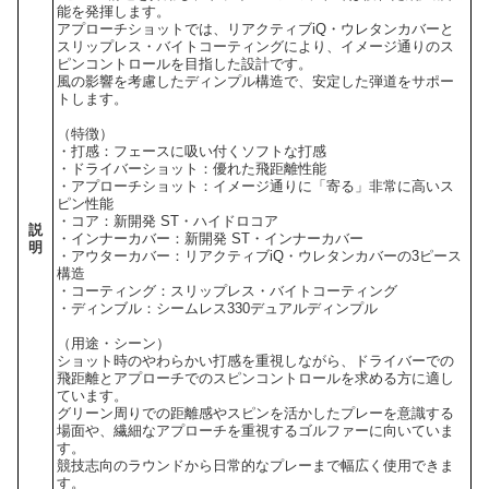
能を発揮します。
アプローチショットでは、リアクティブiQ・ウレタンカバーと
スリップレス・バイトコーティングにより、イメージ通りのス
ピンコントロールを目指した設計です。
風の影響を考慮したディンプル構造で、安定した弾道をサポー
トします。
（特徴）
・打感：フェースに吸い付くソフトな打感
・ドライバーショット：優れた飛距離性能
・アプローチショット：イメージ通りに「寄る」非常に高いス
ピン性能
・コア：新開発 ST・ハイドロコア
説
・インナーカバー：新開発 ST・インナーカバー
明
・アウターカバー：リアクティブiQ・ウレタンカバーの3ピース
構造
・コーティング：スリップレス・バイトコーティング
・ディンブル：シームレス330デュアルディンプル
（用途・シーン）
ショット時のやわらかい打感を重視しながら、ドライバーでの
飛距離とアプローチでのスピンコントロールを求める方に適し
ています。
グリーン周りでの距離感やスピンを活かしたプレーを意識する
場面や、繊細なアプローチを重視するゴルファーに向いていま
す。
競技志向のラウンドから日常的なプレーまで幅広く使用できま
す。