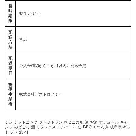
賞
味
製造より1年
期
限
配
送
常温
方
法
配
送
ご入金確認から１か月以内に発送予定
期
日
提
供
事
株式会社ビストロノミー
業
者
ジン ジントニック クラフトジン ボタニカル 酒 お酒 ナチュラル キャ
ンプ のどごし 酒 リラックス アルコール 缶 BBQ くつろぎ 岐阜県 ギフ
ト プレゼント