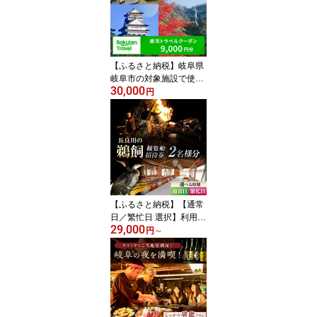
ランイラン 金木犀 ラベ
ンダー ホワイトムスク
プレゼント ソルト エプ
ソム 岐阜市/犀印（リバ
ティライフ）[ANEO001]
【ふるさと納税】岐阜県
岐阜市の対象施設で使え
30,000
る楽天トラベルクーポン
円
寄附額30,000円 / 旅行 観
光 宿泊 ホテル 旅館 チケ
ット クーポン トラベル
レジャー ビジネス 出張
旅行券 国内旅行 予約 宿
泊券 岐阜 / 岐阜市 [ANFT
007]
【ふるさと納税】【通常
日／繁忙日 選択】利用券
29,000
ぎふ長良川の鵜飼観覧乗
円
～
合船ペア招待券 岐阜 観
光 チケット 旅行 鵜飼い
鮎 伝統 日本遺産 重要無
形民俗文化財 遊覧船 人
気 2名 ペア 鵜飼 観覧船
乗合船 体験 信長公のお