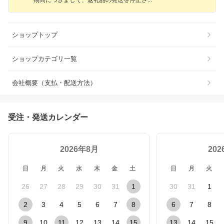
期間につきまして、返礼品の発送を停止
さ
ショップトップ
ショップカテゴリ一覧
会社概要（支払・配送方法）
受注・発送カレンダー
2026年8月
20
日
月
火
水
木
金
土
日
月
火
26
27
28
29
30
31
1
30
31
1
2
3
4
5
6
7
8
6
7
8
9
10
11
12
13
14
15
13
14
15