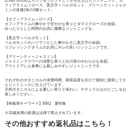
LONG GOODよりジンをブレンドしてから仕上げたジントニック、カ
フィアライム＋ローズ、黒文字＋ベルガモット、グリーンティ＋ジャス
ミンの各種2本の3種セット。
【カフィアライム＋ローズ】
カフィアライムの爽やかで甘やかな香りとダマスクローズの余韻。
ゆったりとした時間のお供に優雅なジントニックを。
【黒文字＋ベルガモット】
ベルガモットのハツラツとした爽やかさに黒文字の余韻。
リフレッシングタイムのお供にキレの良いジントニックです。
【グリーンティ＋ジャスミン】
ジャスミンフラワーの清楚な香りと白川茶のやわらかな余韻。
アウトドアにも食事にも親しみやすいジントニックです。
それぞれのボタニカルの浸透時間、蒸留温度を分けて個別に蒸留してか
らジントニックに仕上げています。
天然ボタニカルによる優しい香りと味わい。ナチュラルなのどごしをお
楽しみください。
【検索用キーワード】BBQ 夏特集
※20歳未満の飲酒は法律で禁止されています。
その他おすすめ返礼品はこちら！