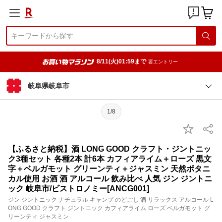
8/11(火)01:59まで
要エントリー
岐阜県岐阜市
1/8
【ふるさと納税】酒 LONG GOOD クラフト・ジントニッ
ク3種セット 各種2本 計6本 カフィアライム＋ローズ 黒文
字＋ベルガモット グリーンティ＋ジャスミン 天然ボタニ
カル使用 お酒 酒 アルコール 飲み比べ 人気 ジン ジントニ
ック 岐阜市/ビストロノミー[ANCG001]
ジン ジントニック ナチュラル キャンプ のどごし 酒 リラックス アルコール L
ONG GOOD クラフト ジントニック カフィアライム ローズ ベルガモット グ
リーンティ ジャスミン