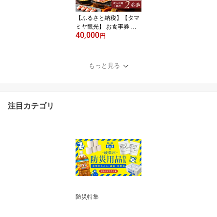
もてなし 岐阜市/鵜飼観
覧船事務所[ANBA006]
【ふるさと納税】【タマ
ミヤ観光】 お食事券 飲
40,000
み放題120分 おまかせ料
円
理7〜10品 2名様分 【対
象店舗で使える】 居酒屋
郷土料理 地酒 補助券 お
もっと見る
酒 旅行 チケット 金券 デ
ィナー 人気店 ホテル 2人
2名 ペア 食事券 観光 ク
ーポン ギフト 人気 岐阜
注目カテゴリ
市/岐阜ホテル会[ANBM0
02]
防災特集