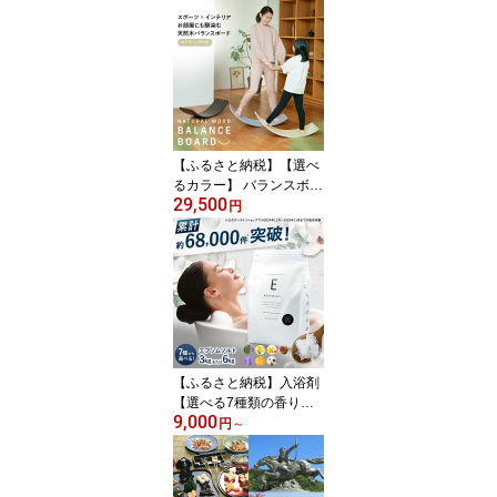
ジン トロピカルシトラ
ス） 酒 ジン 蒸留酒 岐阜
市 / 株式会社サンウエス
パ[ANIL002]
【ふるさと納税】【選べ
るカラー】 バランスボー
29,500
ド 「スポーツ×インテリ
円
ア」 エクササイズ トレ
ーニング 運動 健康 室内
筋トレ 姿勢改善 フィッ
トネス ストレッチ 宅ト
レ 足痩せ ダイエット 体
幹 木育 遊具 BALANCEB
OARD ヨガ バランスブ
レード 岐阜市 / ヒマラヤ
【ふるさと納税】入浴剤
[ANIN022]
【選べる7種類の香り・
9,000
セット数】エプソムソル
円
～
ト 3kg BASSPA 入浴剤
おすすめ バスソルト ス
パ ひのき ローズ ゆず イ