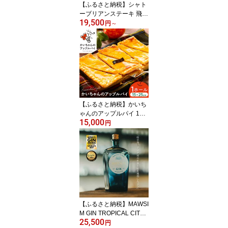
【ふるさと納税】シャト
ーブリアンステーキ 飛騨
19,500
牛 A5等級【選べる容
円
～
量】 / シャトー シャトー
ブリアン ステーキ 最高
級 A5 和牛 ヒレ フィレ
希少部位 霜降り 高級肉
ヒレ肉 フィレ肉 お祝い
誕生日 ブランド牛 肉 牛
肉 お肉 高級 岐阜市 / 肉
の松久[ANIP019]
【ふるさと納税】かいち
ゃんのアップルパイ 1ホ
15,000
ール アップルパイ シナ
円
モン 不使用 お取り寄せ
スイーツ appurupai あっ
ぷるぱい ぱい パイ ケー
キ 洋菓子 焼き菓子 リン
ゴ りんご 林檎 フレンチ
スタイル 岐阜市 / 株式会
社ヒロ[ANIE001]
【ふるさと納税】MAWSI
M GIN TROPICAL CITR
25,500
USMAWSIM （マウシム
円