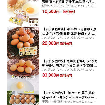
鶏卵 選べる期間 定期便 単品 選べる容
明野のたまご+べっぴんらん+ワインたま
量 3種類 セット 明野のたまご べっぴん
ご 食べ比べセット
10,500
らん ワインたまご 各10個 新鮮 たまご
送料無料
円
～
コク 旨味 濃厚 ポリフェノール ビタミ
ンE 山梨県 北杜市産 ハイチック 明野農
場 金賞受賞 送料無料
【ふるさと納税】卵 平飼い 有精卵 たま
ご あさひ 70個 破卵 保証 10個 付き 送
八ケ岳のふもと、大地の上でのびのびと育
料無料
つニワトリの卵です。自然のままの色・レ
20,000
送料無料
円
モン色の黄身です。
【ふるさと納税】定期便 お楽しみ 3か月
卵 平飼い 有精卵 たまご あさひ 35個 破
八ケ岳のふもと、大地の上でのびのびと育
卵 保証 5個 付き 11月〜3月発送 送料無
つニワトリの卵です。
33,000
料
送料無料
円
【ふるさと納税】 卵 ケーキ 菓子 詰合
せ 手作り レモンケーキ マーブルケーキ
平飼い・有精卵「あさひのたまご」とこだ
平飼い 有精卵 セット あさひのたまご