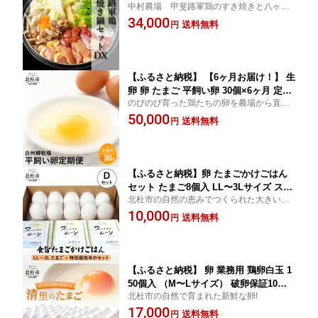
中村農場 甲斐路軍鶏のすき焼きと八ヶ岳
団子用肉 タレ付き 卵セット 甲斐路軍鶏
卵のセットです
34,000
八ヶ岳卵 贈り物 ギフト 中村農場 山梨
送料無料
円
県北杜市 送料無料
【ふるさと納税】 【6ヶ月お届け！】 生
卵 卵 たまご 平飼い卵 30個×6ヶ月 定期
のびのび育った鶏たちの卵を農場から直送
便 卵かけご飯 新鮮 セット 白州郷牧場
でお届けいたします!!
50,000
平飼い卵 30個 送料無料 ※8月・12月は
送料無料
円
発送停止となります。 送料無料
【ふるさと納税】卵 たまごかけごはん
セット たまご8個入 LL〜3Lサイズ スー
北杜市の自然の恵みでつくられた大きい卵
パームーン 450g×3袋 セット 山梨県 北
と米粒が大きいお米。
10,000
杜市産 送料無料 10000円 10000 1万円
送料無料
円
【ふるさと納税】 卵 業務用 鶏卵白玉 1
50個入 （M〜Lサイズ） 破卵保証10個
北杜市の自然で育まれた新鮮な卵!
入り たまご タマゴ 大量 ハイチック 山
17,000
梨県 北杜市 清里 八ヶ岳 限定 送料無料
送料無料
円