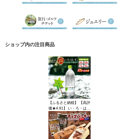
ショップ内の注目商品
【ふるさと納税】 【高評
価★4.91】 い・ろ・は・
す 天然水 540ml 選べる
本数 24本 48本 72本 96
本 白州産 水 飲料水 ミネ
ラルウォーター いろはす
人気 コカ・コーラ 防災