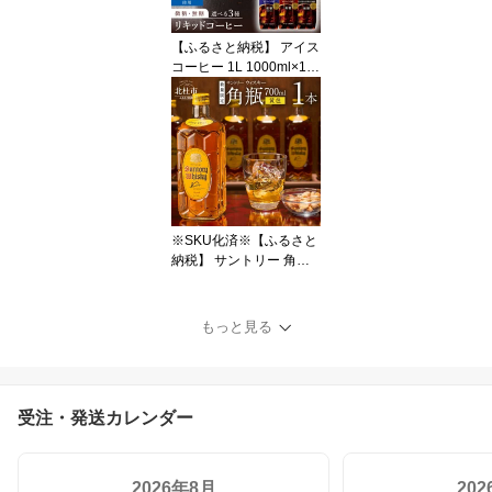
【ふるさと納税】 アイス
コーヒー 1L 1000ml×12
本 紙パック 選べる種類
無糖 微糖 KEY DOORS+
リキッドコーヒー 芳醇な
逸品 香ばしく深いコク
テトラプリズマ コーヒー
珈琲 無香料 無着色 キー
コーヒー 飲料 山梨県 北
杜市 送料無料 15000円
※SKU化済※【ふるさと
納税】 サントリー 角瓶 7
00ml 1本 ウイスキー ハ
イボール ロック 水割り
お湯割り 家飲み SUNTO
もっと見る
RY 白州蒸溜所 角 洋酒
ジャパニーズ 山梨県 北
杜市 白州 南アルプス 送
料無料
受注・発送カレンダー
2026年8月
20