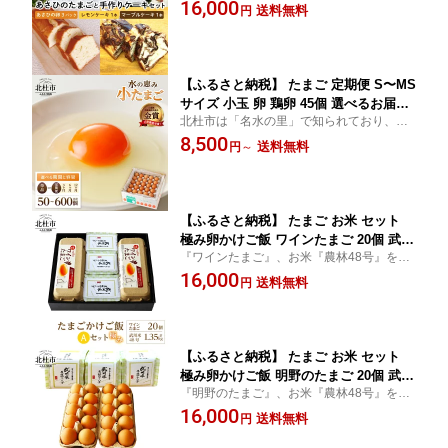
わり素材の手作りケーキ
16,000
送料無料
送料無料
円
【ふるさと納税】 たまご 定期便 S〜MS
サイズ 小玉 卵 鶏卵 45個 選べるお届け
北杜市は「名水の里」で知られており、こ
回数 単品 定期便 3ヶ月 6ヶ月 12ヶ月 水
のきれいな水と厳選した飼料で鶏を大切に
8,500
の恵み 小卵 破卵保証5個入り タマゴ 小
送料無料
円
～
育てております。
ぶり 濃厚 山梨県 北杜市産 ハイチック
明野農場 送料無料 10000円 以内
【ふるさと納税】 たまご お米 セット
極み卵かけご飯 ワインたまご 20個 武川
『ワインたまご』、お米『農林48号』をぜ
米 農林48号 450g×3袋 山梨県 北杜市産
ひご一緒にご賞味ください。
16,000
仕送りギフト
送料無料
円
【ふるさと納税】 たまご お米 セット
極み卵かけご飯 明野のたまご 20個 武川
『明野のたまご』、お米『農林48号』をぜ
米 農林48号 450g×3袋 山梨県 北杜市産
ひご堪能ください。
16,000
仕送りギフト
送料無料
円