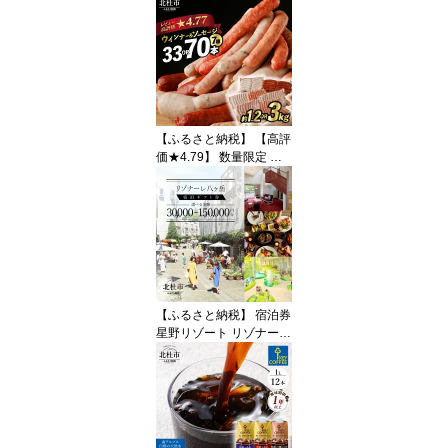
杜市白州産 水 飲料 飲料
水 ミネラルウォーター
コカ・コーラ いろはす
ペットボトル 防災 キャ
ンプ 山梨県 北杜市 送料
無料 10000円 15000円
以内
【ふるさと納税】 【高評
価★4.79】 数量限定 ウ
インナー ソーセージ 詰
合せ セット 選べる 発送
月 容量 33本 70本 1.2kg
3kg 7種類 食べ比べ 人気
大容量 業務用 シポラタ
チョリソー フランク オ
ールポーク 山梨県 白州
北杜市 送料無料
【ふるさと納税】 宿泊券
星野リゾート リゾナーレ
八ヶ岳 宿泊 ギフト券 選
べる金額 30,000円分〜1
50,000円分 人気 旅行 山
梨 北杜市 体験