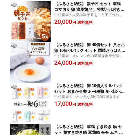
【ふるさと納税】 親子丼 セット 軍鶏
コマ切り 卵 濃厚鶏だし 特製たれ付き
中村農場の人気の親子丼をご自宅で作れる
甲斐路軍鶏 八ヶ岳卵 中村農場 仕送りギ
セットです
20,000
フト 山梨県 北杜市 送料無料
送料無料
円
【ふるさと納税】 卵 40個セット 八ヶ岳
卵 10個×4パック セット 岡崎おうはん
中村農場 オレンジ色の濃厚な黄身が特徴
中村農場 山梨県 北杜市 送料無料
の八ヶ岳卵
24,000
送料無料
円
【ふるさと納税】 卵 10個入り 6パック
セット おまかせ卵 3〜4種類 食べ比べ
中村農場のいろいろな卵が60個届きます
お楽しみセット 中村農場 山梨県 北杜市
17,000
送料無料
送料無料
円
【ふるさと納税】 軍鶏 すき焼き 鍋 セ
ット 鶏すき焼き鍋 軍鶏鍋 モモ ムネ 肉