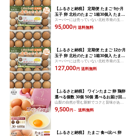
【ふるさと納税】 定期便 たまご 9か月
玉子 卵 北杜のたまご 1箱30個入 たまら
スーパーには売っていない北杜市発の玉
んど ボリスブラウン 北杜市産 送料無料
子！
95,000
送料無料
円
【ふるさと納税】 定期便 たまご 12か月
玉子 卵 北杜のたまご 1箱30個入 たまら
スーパーには売っていない北杜市発の玉
んど ボリスブラウン 北杜市産 送料無料
子！
127,000
送料無料
円
【ふるさと納税】 ワインたまご 卵 鶏卵
選べる個数 30個 50個 選べるお届け回数
山梨の自然が育む新鮮でコクと旨味がある
単品 定期便 3ヶ月 6ヶ月 12ヶ月 M〜L
ワインたまご。
9,500
サイズ 新鮮 たまご タマゴ 玉子 コク 旨
送料無料
円
～
味 ポリフェノール 国産 山梨県 北杜市
産 ハイチック 明野農場 送料無料10000
円 以下
【ふるさと納税】 たまご 食べ比べ 卵