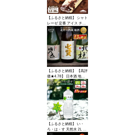
備蓄 仕送り 新生活 山梨
県 北杜市 送料無料 ラン
キング 10000 15000 以
【ふるさと納税】 シャト
内
レーゼ 定番 アイス チョ
コバッキー スイーツ 選
べる バニラ＆チョコ バ
ニラ チョコ 選べる本数 1
2本 24本 36本 高評価 夏
有名店 詰め合わせ セッ
ト デザート おすすめ 人
気 北杜市 送料無料 1000
0円 以内 h028
【ふるさと納税】 【高評
価★4.78】 日本酒 地酒
飲み比べ 720ml×3本セッ
ト 最短3日 七賢 甘酸辛苦
渋 谷桜 純米酒 北の杜 男
山 辛口造り 酒 セット ギ
フト 贈り物 贈答 山梨県
北杜市 母の日 父の日 ふ
るさと納税 ランキング
送料無料 10000
【ふるさと納税】 い・
ろ・は・す 天然水 2L 選
べる 本数 12本〜36本 北